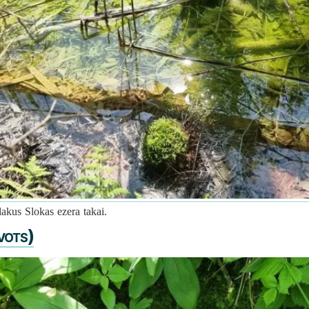
lakus Slokas ezera takai.
vots)