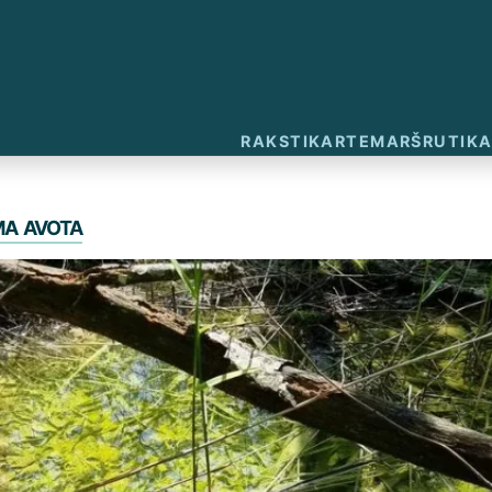
RAKSTI
KARTE
MARŠRUTI
KA
a avota