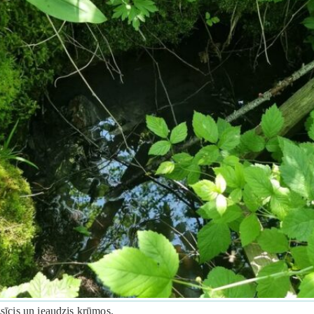
zsīcis un ieaudzis krūmos.