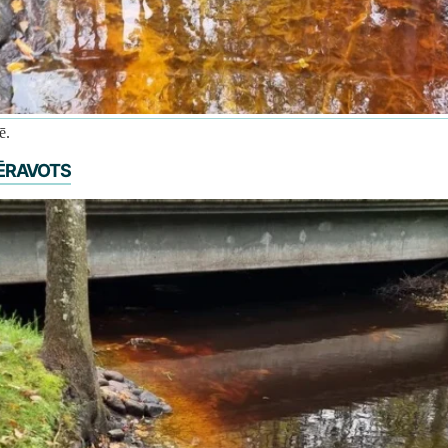
ē.
ēravots