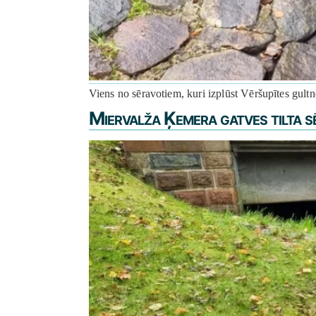
Viens no sēravotiem, kuri izplūst Vēršupītes gultn
Miervalža Ķemera gatves tilta s