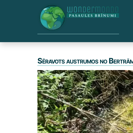
Skip
to
content
Sēravots austrumos no Bertrām