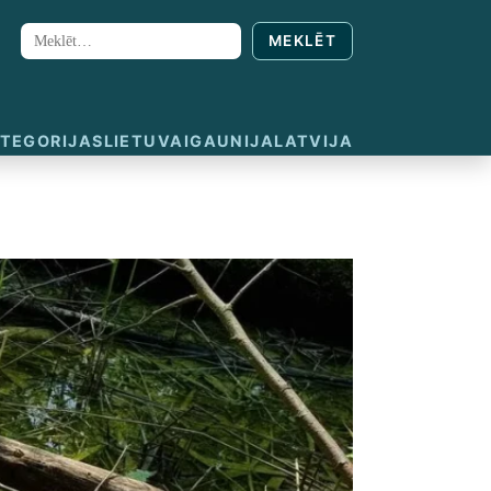
MEKLĒT
Meklēt:
TEGORIJAS
LIETUVA
IGAUNIJA
LATVIJA