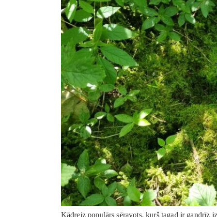
Kādreiz populārs sēravots, kurš tagad ir gandrīz i