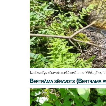
Izteiksmīgs sēravots mežā netālu no Vēršupītes, b
Bertrāma sēravots (Bertrama a