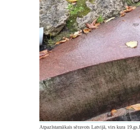
Atpazīstamākais sēravots Latvijā, virs kura 19.gs.b