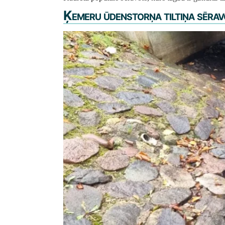
Ķemeru ūdenstorņa tiltiņa sērav