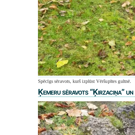
Spēcīgs sēravots, kurš izplūst Vēršupītes gultnē.
Ķemeru sēravots “Ķirzaciņa” un 