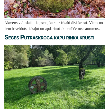
Akmens viduslaiku kapsētā, kurā ir iekalti divi krusti. Viens no
tiem ir veidots, iekaļot un apdarinot akmenī četrus caurumus.
Seces Putraskroga kapu riņķa krusti