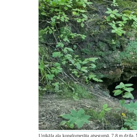
Unikāla ala konglomerāta atsegumā, 7,8 m dziļa. 