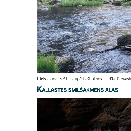
Liels akmens Ahjas upē tieši pirms Lielās Taevasko
Kallastes smilšakmens alas