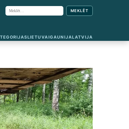
MEKLĒT
Meklēt:
TEGORIJAS
LIETUVA
IGAUNIJA
LATVIJA