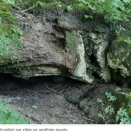
Nostāsti par ejām un apslēptu mantu.