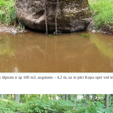
tilpums ir ap 100 m3, augstums – 4,2 m, uz to pāri Kujas upei ved iekā