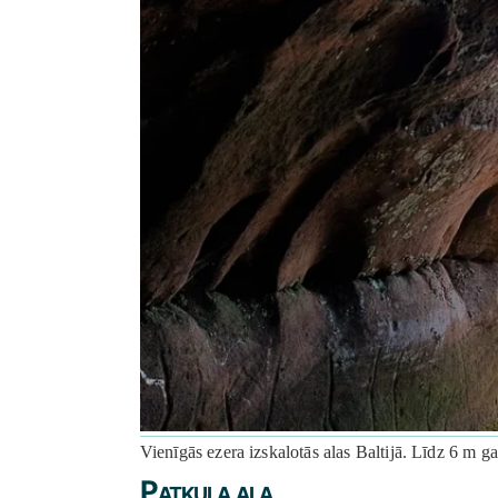
Vienīgās ezera izskalotās alas Baltijā. Līdz 6 m ga
Patkula ala