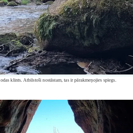
das klints. Atbilstoši nostāstam, tas ir pārakmeņojies spiegs.