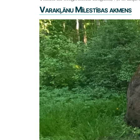
Varakļānu Mīlestības akmens