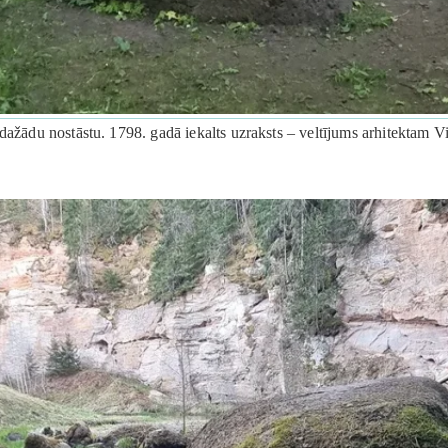
 dažādu nostāstu. 1798. gadā iekalts uzraksts – veltījums arhitektam 