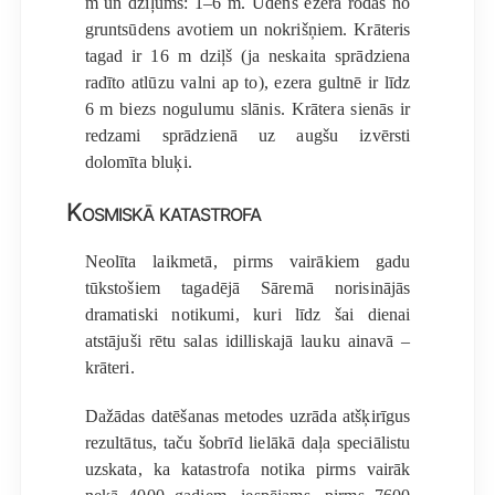
m un dziļums: 1–6 m. Ūdens ezerā rodas no
gruntsūdens avotiem un nokrišņiem. Krāteris
tagad ir 16 m dziļš (ja neskaita sprādziena
radīto atlūzu valni ap to), ezera gultnē ir līdz
6 m biezs nogulumu slānis. Krātera sienās ir
redzami sprādzienā uz augšu izvērsti
dolomīta bluķi.
Kosmiskā katastrofa
Neolīta laikmetā, pirms vairākiem gadu
tūkstošiem tagadējā Sāremā norisinājās
dramatiski notikumi, kuri līdz šai dienai
atstājuši rētu salas idilliskajā lauku ainavā –
krāteri.
Dažādas datēšanas metodes uzrāda atšķirīgus
rezultātus, taču šobrīd lielākā daļa speciālistu
uzskata, ka katastrofa notika pirms vairāk