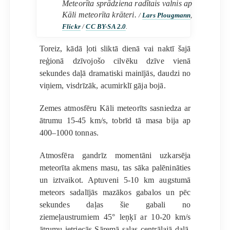
Meteorīta sprādziena radītais valnis ap
Kāli meteorīta krāteri.
/
Lars Plougmann
,
Flickr
/
CC BY-SA 2.0
.
Toreiz, kādā ļoti sliktā dienā vai naktī šajā
reģionā dzīvojošo cilvēku dzīve vienā
sekundes daļā dramatiski mainījās, daudzi no
viņiem, visdrīzāk, acumirklī gāja bojā.
Zemes atmosfēru Kāli meteorīts sasniedza ar
ātrumu 15-45 km/s, tobrīd tā masa bija ap
400–1000 tonnas.
Atmosfēra gandrīz momentāni uzkarsēja
meteorīta akmens masu, tas sāka palēnināties
un iztvaikot. Aptuveni 5-10 km augstumā
meteors sadalījās mazākos gabalos un pēc
sekundes daļas šie gabali no
ziemeļaustrumiem 45° leņķī ar 10-20 km/s
ātrumu ietriecās Sāremā salas centrālajā daļā.