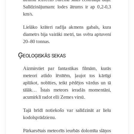
Salīdzinājumam: lodes ātrums ir ap 0,2-0,3
km/s.
Lielāko krāteri radīja akmens gabals, kura
diametrs bija vairāki metri, tas svēra aptuveni
20–80 tonnas.
Ģeoloģiskās sekas
Aizmirstiet par fantastikas filmām, kurās
meteori atlido lēnītēm, ļaujot tos kārtīgi
aplūkot, nobīties, teikt pēdējos vārdus un tā
tālāk… Īstais meteors ieradās momentāni,
acumirklī radot elli Zemes virsū.
Tajā brīdī notiekošo var salīdzināt ar lielu
kodolsprādzienu.
Pārkarsētais meteorīts ieurbās dolomīta slāņos