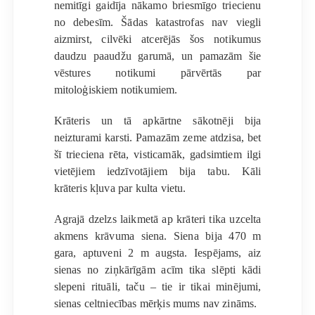
nemitīgi gaidīja nākamo briesmīgo triecienu
no debesīm. Šādas katastrofas nav viegli
aizmirst, cilvēki atcerējās šos notikumus
daudzu paaudžu garumā, un pamazām šie
vēstures notikumi pārvērtās par
mitoloģiskiem notikumiem.
Krāteris un tā apkārtne sākotnēji bija
neizturami karsti. Pamazām zeme atdzisa, bet
šī trieciena rēta, visticamāk, gadsimtiem ilgi
vietējiem iedzīvotājiem bija tabu. Kāli
krāteris kļuva par kulta vietu.
Agrajā dzelzs laikmetā ap krāteri tika uzcelta
akmens krāvuma siena. Siena bija 470 m
gara, aptuveni 2 m augsta. Iespējams, aiz
sienas no ziņkārīgām acīm tika slēpti kādi
slepeni rituāli, taču – tie ir tikai minējumi,
sienas celtniecības mērķis mums nav zināms.