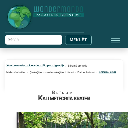
Skip
to
content
MEKLĒT
Meklēt:
IZVĒL
Wondermondo
Pasaule
Eiropa
Igaunija
Sāremā apriņķis
Brīnumu veidi
Meteorītu krāteri
Ģeoloģijas un meteoroloģijas brīnumi
Dabas brīnumi
Brīnumi
Kāli meteorīta krāteri