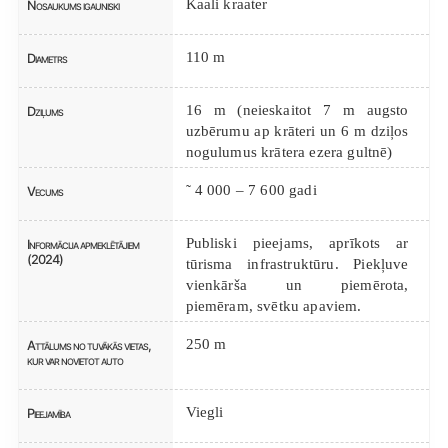
Kaali kraater
Nosaukums igauniski
110 m
Diametrs
16 m (neieskaitot 7 m augsto
Dziļums
uzbērumu ap krāteri un 6 m dziļos
nogulumus krātera ezera gultnē)
˜ 4 000 – 7 600 gadi
Vecums
Publiski pieejams, aprīkots ar
Informācija apmeklētājiem
(2024)
tūrisma infrastruktūru. Piekļuve
vienkārša un piemērota,
piemēram, svētku apaviem.
250 m
Attālums no tuvākās vietas,
kur var novietot auto
Viegli
Pieejamība