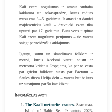
Kāli ezera nogulumos ir atrasta sudraba
kaklarota un rokassprādze, kuras radītas
mūsu ēras 3.–5. gadsimtā. Ir atrasti arī daudzi
mājdzīvnieku kauli – dzīvnieki ezerā tika
upurēti pat 17. gadsimtā. Būtu vērts turpināt
Kāli ezera nogulumu pētījumus – tie varētu
sniegt pārsteidzošus atklājumus.
Igauņu, somu un skandināvu folklorā ir
motīvi, kurus izcelsmi varētu saistīt ar
meteorīta kritienu. Iespējams, ka par to vēsta
pat grieķu folklora: stāsts par Faetonu –
Saules dieva Hēlija dēlu – varētu būt balstīts
uz stāstījumu par šo kataklizmu.
Informācijas avoti
The Kaali meteorite craters
. Saaremaa,
Island of Baltic Sea. Izmantots 2023.