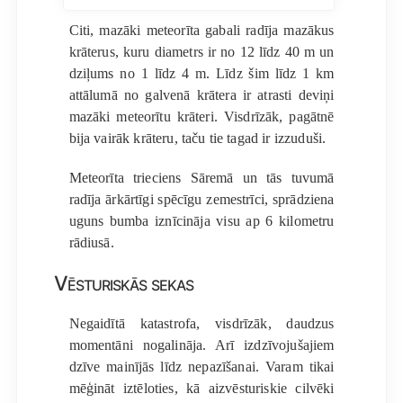
Citi, mazāki meteorīta gabali radīja mazākus
krāterus, kuru diametrs ir no 12 līdz 40 m un
dziļums no 1 līdz 4 m. Līdz šim līdz 1 km
attālumā no galvenā krātera ir atrasti deviņi
mazāki meteorītu krāteri. Visdrīzāk, pagātnē
bija vairāk krāteru, taču tie tagad ir izzuduši.
Meteorīta trieciens Sāremā un tās tuvumā
radīja ārkārtīgi spēcīgu zemestrīci, sprādziena
uguns bumba iznīcināja visu ap 6 kilometru
rādiusā.
Vēsturiskās sekas
Negaidītā katastrofa, visdrīzāk, daudzus
momentāni nogalināja. Arī izdzīvojušajiem
dzīve mainījās līdz nepazīšanai. Varam tikai
mēģināt iztēloties, kā aizvēsturiskie cilvēki