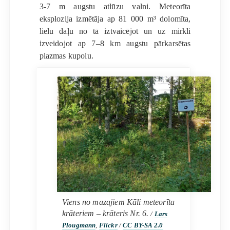
3-7 m augstu atlūzu valni. Meteorīta
eksplozija izmētāja ap 81 000 m³ dolomīta,
lielu daļu no tā iztvaicējot un uz mirkli
izveidojot ap 7–8 km augstu pārkarsētas
plazmas kupolu.
Viens no mazajiem Kāli meteorīta
krāteriem – krāteris Nr. 6.
/
Lars
Plougmann
,
Flickr
/
CC BY-SA 2.0