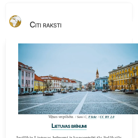
Citi raksti
Viļņas vecpilsēta.
/ Sami C,
Flickr
/
CC BY 2.0
Lietuvas brīnumi
Izcilākie Lietuvas brīnumi ir koncentrēti tās lielākajās