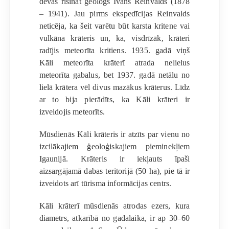
devās risināt ģeologs Ivans Reinvalds (1878
– 1941). Jau pirms ekspedīcijas Reinvalds
neticēja, ka šeit varētu būt karsta kritene vai
vulkāna krāteris un, ka, visdrīzāk, krāteri
radījis meteorīta kritiens. 1935. gadā viņš
Kāli meteorīta krāterī atrada nelielus
meteorīta gabalus, bet 1937. gadā netālu no
lielā krātera vēl divus mazākus krāterus. Līdz
ar to bija pierādīts, ka Kāli krāteri ir
izveidojis meteorīts.
Mūsdienās Kāli krāteris ir atzīts par vienu no
izcilākajiem ģeoloģiskajiem pieminekļiem
Igaunijā. Krāteris ir iekļauts īpaši
aizsargājamā dabas teritorijā (50 ha), pie tā ir
izveidots arī tūrisma informācijas centrs.
Kāli krāterī mūsdienās atrodas ezers, kura
diametrs, atkarībā no gadalaika, ir ap 30–60