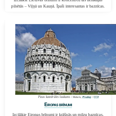
pilsētās – Viļņā un Kauņā. Īpaši interesantas ir baznīcas.
Pizas katedrāles laukums
/ Makalu,
Pixabay
/
CC0
Eiropas brīnumi
Izcilākie Eiropas brīnumi ir krāšņās un milzu baznīcas,