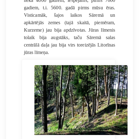
nekā 4000 gadiem, iespējams, pirms 7600
gadiem, t.i. 5600. gadā pirms mūsu ēras.
Visticamāk, šajos laikos Sāremā un
apkārtējās zemes (tajā skaitā, piemēram,
Kurzeme) jau bija apdzīvotas. Jūras līmenis
tolaik bija augstāks, taču Sāremā salas
centrālā daļa jau bija virs toreizējās Litorīnas
jūras līmeņa.