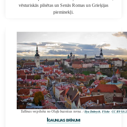
vēsturiskās pilsētas un Senās Romas un Grieķijas
pieminekļi.
Tallinas vecpilsēta no Olafa baznīcas torņa.
/
Ilya Dobrych
,
Flickr
.
CC BY-SA 2
Igaunijas brīnumi