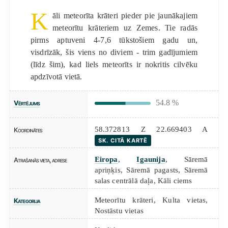
K
āli meteorīta krāteri pieder pie jaunākajiem
meteorītu krāteriem uz Zemes. Tie radās
pirms aptuveni 4-7,6 tūkstošiem gadu un,
visdrīzāk, šis viens no diviem - trim gadījumiem
(līdz šim), kad liels meteorīts ir nokritis cilvēku
apdzīvotā vietā.
54.8 %
Vērtējums
58.372813 Z 22.669403 A
Koordinātes
SK. CITĀ KARTĒ
Eiropa
,
Igaunija
, Sāremā
Atrašanās vieta, adrese
apriņķis, Sāremā pagasts, Sāremā
salas centrālā daļa, Kāli ciems
Meteorītu krāteri
,
Kulta vietas
,
Kategorija
Nostāstu vietas