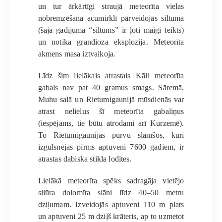
un tur ārkārtīgi straujā meteorīta vielas
nobremzēšana acumirklī pārveidojās siltumā
(šajā gadījumā “siltums” ir ļoti maigi teikts)
un notika grandioza eksplozija. Meteorīta
akmens masa iztvaikoja.
Līdz šim lielākais atrastais Kāli meteorīta
gabals nav pat 40 gramus smags. Sāremā,
Muhu salā un Rietumigaunijā mūsdienās var
atrast nelielus šī meteorīta gabaliņus
(iespējams, tie būtu atrodami arī Kurzemē).
To Rietumigaunijas purvu slānīšos, kuri
izgulsnējās pirms aptuveni 7600 gadiem, ir
atrastas dabiska stikla lodītes.
Lielākā meteorīta spēks sadragāja vietējo
silūra dolomīta slāni līdz 40–50 metru
dziļumam. Izveidojās aptuveni 110 m plats
un aptuveni 25 m dziļš krāteris, ap to uzmetot