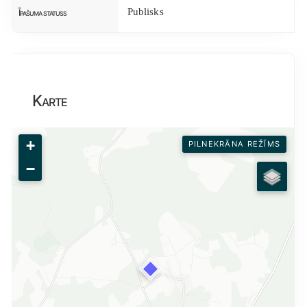
Publisks
Īpašuma statuss
Karte
+
PILNEKRĀNA REŽĪMS
−