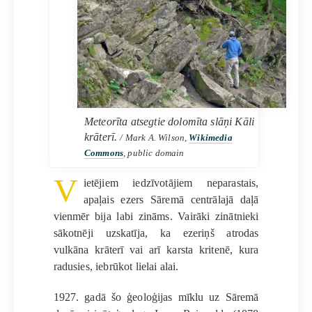
Meteorīta atsegtie dolomīta slāņi Kāli
krāterī.
/ Mark A. Wilson,
Wikimedia
Commons
, public domain
V
ietējiem iedzīvotājiem neparastais,
apaļais ezers Sāremā centrālajā daļā
vienmēr bija labi zināms. Vairāki zinātnieki
sākotnēji uzskatīja, ka ezeriņš atrodas
vulkāna krāterī vai arī karsta kritenē, kura
radusies, iebrūkot lielai alai.
1927. gadā šo ģeoloģijas mīklu uz Sāremā