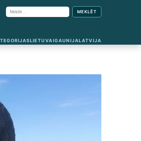
MEKLĒT
Meklēt:
TEGORIJAS
LIETUVA
IGAUNIJA
LATVIJA