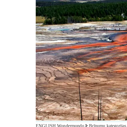
ENGLISH Wondermondo 🢖 Brīnumu kategorijas Ievad