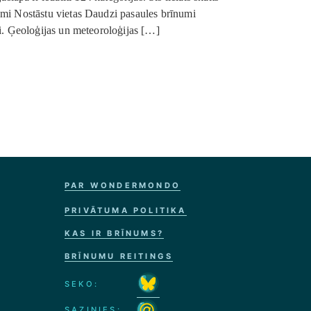
numi Nostāstu vietas Daudzi pasaules brīnumi
ai. Ģeoloģijas un meteoroloģijas […]
PAR WONDERMONDO
PRIVĀTUMA POLITIKA
KAS IR BRĪNUMS?
BRĪNUMU REITINGS
SEKO:
SAZINIES: