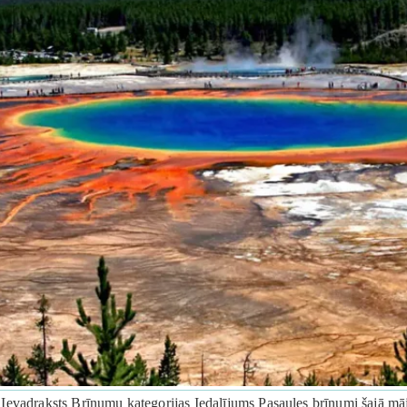
raksts Brīnumu kategorijas Iedalījums Pasaules brīnumi šajā mājaslapā