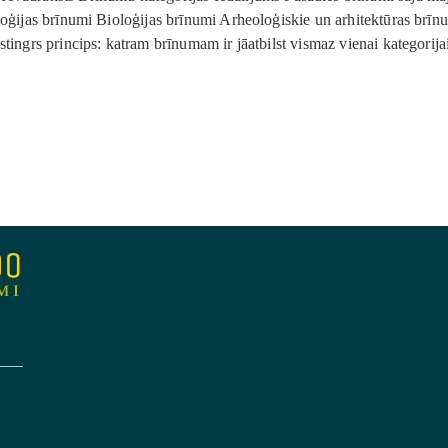
oloģijas brīnumi Bioloģijas brīnumi Arheoloģiskie un arhitektūras brī
stingrs princips: katram brīnumam ir jāatbilst vismaz vienai kategorij