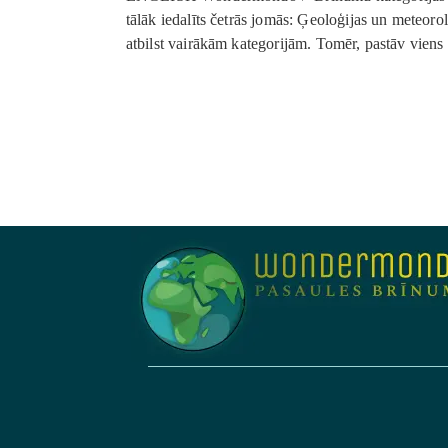
tālāk iedalīts četrās jomās: Ģeoloģijas un meteor
atbilst vairākām kategorijām. Tomēr, pastāv viens 