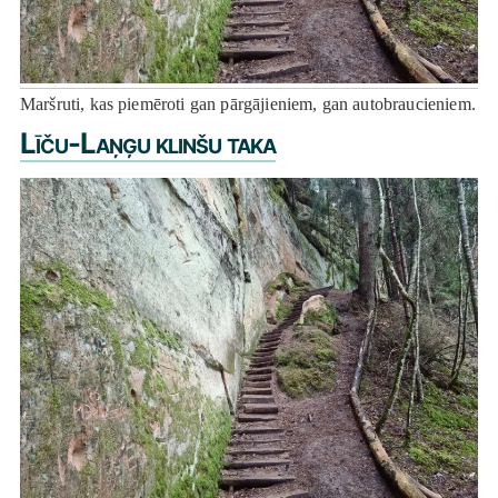
Maršruti, kas piemēroti gan pārgājieniem, gan autobraucieniem.
Līču-Laņģu klinšu taka