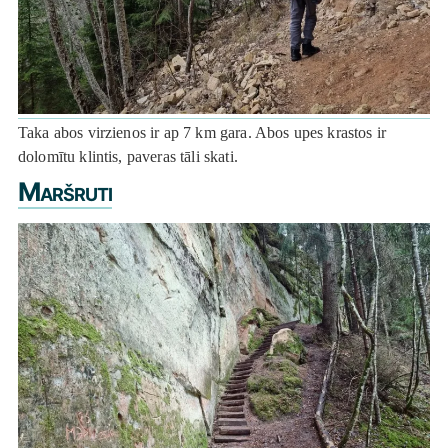
Taka abos virzienos ir ap 7 km gara. Abos upes krastos ir
dolomītu klintis, paveras tāli skati.
Maršruti