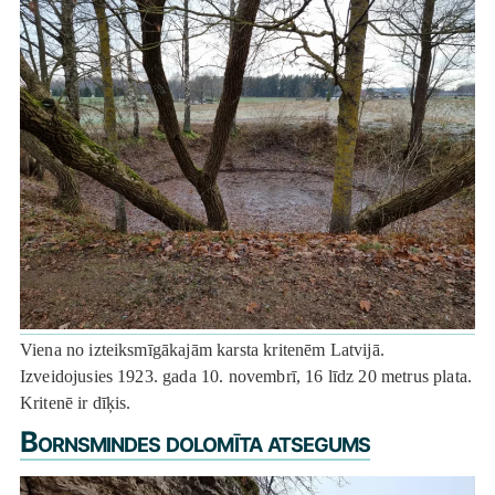
Viena no izteiksmīgākajām karsta kritenēm Latvijā.
Izveidojusies 1923. gada 10. novembrī, 16 līdz 20 metrus plata.
Kritenē ir dīķis.
Bornsmindes dolomīta atsegums