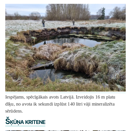
Iespējams, spēcīgākais avots Latvijā. Izveidojis 16 m platu
dīķu, no avota ik sekundi izplūst 140 litri vāji mineralizēta
sērūdens.
Šķūņa kritene