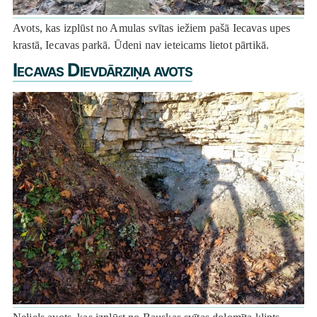
Avots, kas izplūst no Amulas svītas iežiem pašā Iecavas upes
krastā, Iecavas parkā. Ūdeni nav ieteicams lietot pārtikā.
Iecavas Dievdārziņa avots