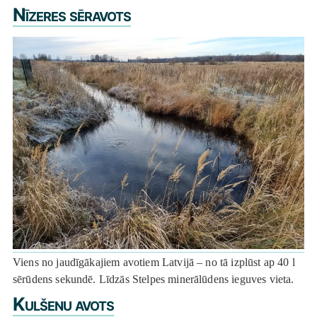
Nīzeres sēravots
Viens no jaudīgākajiem avotiem Latvijā – no tā izplūst ap 40 l
sērūdens sekundē. Līdzās Stelpes minerālūdens ieguves vieta.
Kulšenu avots