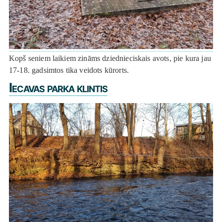
Kopš seniem laikiem zināms dziednieciskais avots, pie kura jau
17-18. gadsimtos tika veidots kūrorts.
Iecavas parka klintis