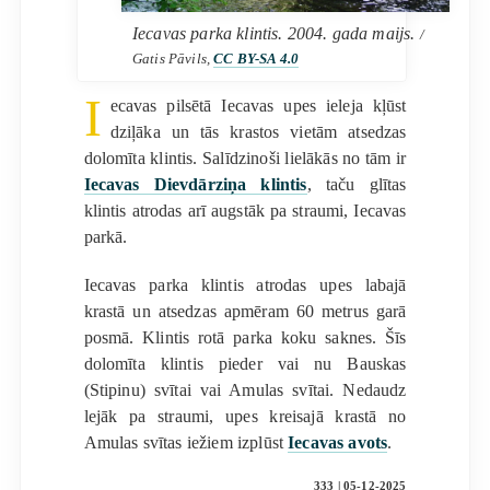
Iecavas parka klintis. 2004. gada maijs.
/
Gatis Pāvils,
CC BY-SA 4.0
I
ecavas pilsētā Iecavas upes ieleja kļūst
dziļāka un tās krastos vietām atsedzas
dolomīta klintis. Salīdzinoši lielākās no tām ir
Iecavas Dievdārziņa klintis
, taču glītas
klintis atrodas arī augstāk pa straumi, Iecavas
parkā.
Iecavas parka klintis atrodas upes labajā
krastā un atsedzas apmēram 60 metrus garā
posmā. Klintis rotā parka koku saknes. Šīs
dolomīta klintis pieder vai nu Bauskas
(Stipinu) svītai vai Amulas svītai. Nedaudz
lejāk pa straumi, upes kreisajā krastā no
Amulas svītas iežiem izplūst
Iecavas avots
.
333 | 05-12-2025