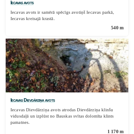
Iecavas avots
Iecavas avots ir samērā spēcīgs avotiņš Iecavas parkā,
Iecavas kreisajā krastā.
540 m
Iecavas Dievdārziņa avots
Iecavas Dievdārziņa avots atrodas Dievdārziņa klinšu
vidusdaļā un izplūst no Bauskas svītas dolomīta klints
pamatnes.
1 170 m