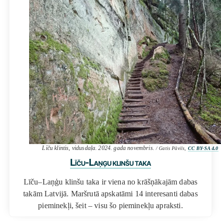
Līču klintis, vidusdaļa. 2024. gada novembris.
/ Gatis Pāvils,
CC BY-SA 4.0
Līču-Laņģu klinšu taka
Līču–Laņģu klinšu taka ir viena no krāšņākajām dabas
takām Latvijā. Maršrutā apskatāmi 14 interesanti dabas
pieminekļi, šeit – visu šo pieminekļu apraksti.