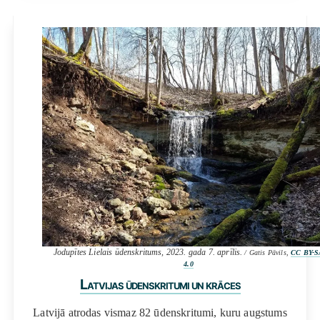
Jodupītes Lielais ūdenskritums, 2023. gada 7. aprīlis.
/ Gatis Pāvils,
CC BY-S
4.0
Latvijas ūdenskritumi un krāces
Latvijā atrodas vismaz 82 ūdenskritumi, kuru augstums