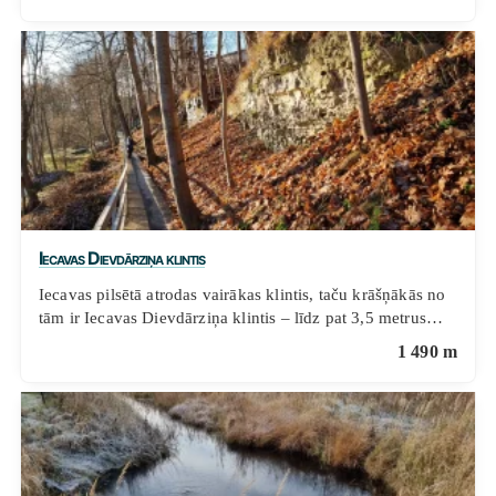
Iecavas Dievdārziņa klintis
Iecavas pilsētā atrodas vairākas klintis, taču krāšņākās no
tām ir Iecavas Dievdārziņa klintis – līdz pat 3,5 metrus…
1 490 m