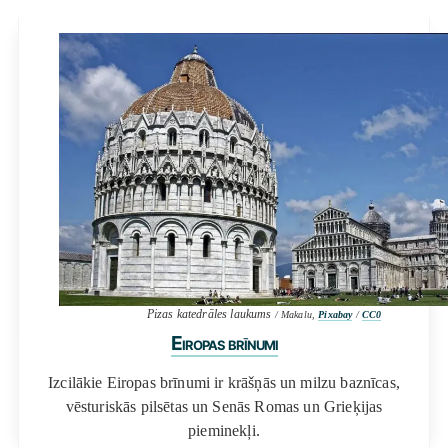
Pizas katedrāles laukums
/ Makalu,
Pixabay
/
CC0
Eiropas brīnumi
Izcilākie Eiropas brīnumi ir krāšņās un milzu baznīcas,
vēsturiskās pilsētas un Senās Romas un Grieķijas
pieminekļi.