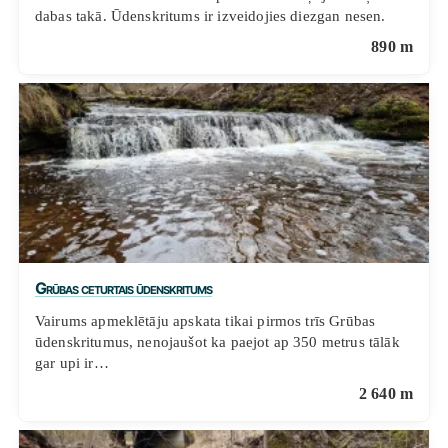
dabas takā. Ūdenskritums ir izveidojies diezgan nesen.
890 m
Grūbas ceturtais ūdenskritums
Vairums apmeklētāju apskata tikai pirmos trīs Grūbas
ūdenskritumus, nenojaušot ka paejot ap 350 metrus tālāk
gar upi ir…
2 640 m