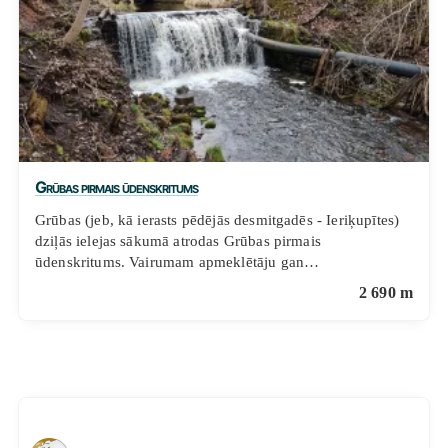
Grūbas pirmais ūdenskritums
Grūbas (jeb, kā ierasts pēdējās desmitgadēs - Ieriķupītes)
dziļās ielejas sākumā atrodas Grūbas pirmais
ūdenskritums. Vairumam apmeklētāju gan…
2 690 m