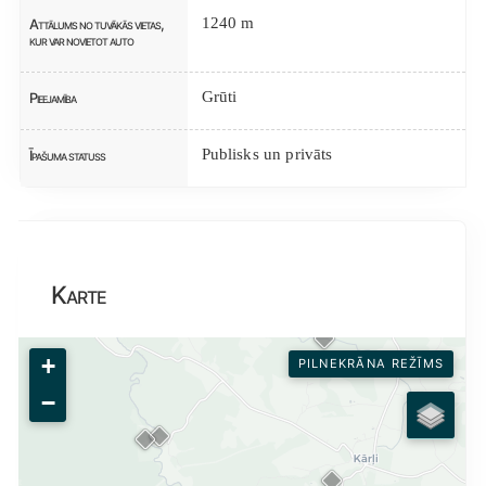
1240 m
Attālums no tuvākās vietas,
kur var novietot auto
Grūti
Pieejamība
Publisks un privāts
Īpašuma statuss
Karte
+
PILNEKRĀNA REŽĪMS
−