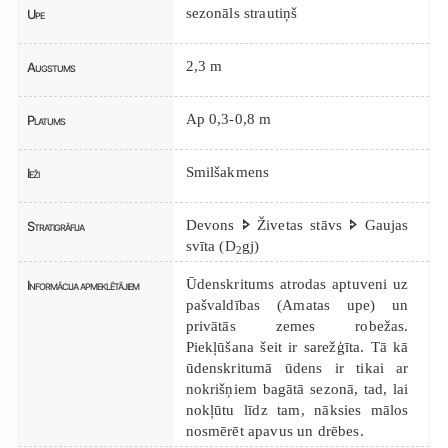
sezonāls strautiņš
Upe
2,3 m
Augstums
Ap 0,3-0,8 m
Platums
Smilšakmens
Ieži
Devons 🢖 Živetas stāvs 🢖 Gaujas
Stratigrāfija
svīta (D
gj)
2
Ūdenskritums atrodas aptuveni uz
Informācija apmeklētājiem
pašvaldības (Amatas upe) un
privātās zemes robežas.
Piekļūšana šeit ir sarežģīta. Tā kā
ūdenskritumā ūdens ir tikai ar
nokrišņiem bagātā sezonā, tad, lai
nokļūtu līdz tam, nāksies mālos
nosmērēt apavus un drēbes.