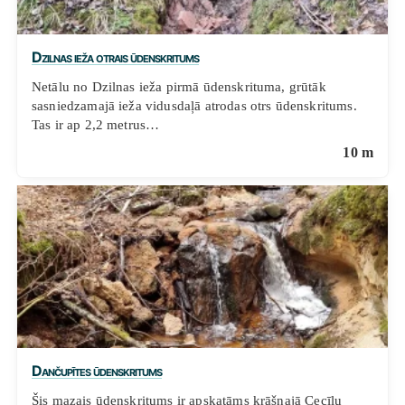
Dzilnas ieža otrais ūdenskritums
Netālu no Dzilnas ieža pirmā ūdenskrituma, grūtāk
sasniedzamajā ieža vidusdaļā atrodas otrs ūdenskritums.
Tas ir ap 2,2 metrus…
10 m
Dančupītes ūdenskritums
Šis mazais ūdenskritums ir apskatāms krāšņajā Cecīļu