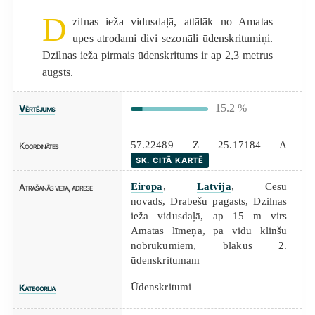
D
zilnas ieža vidusdaļā, attālāk no Amatas
upes atrodami divi sezonāli ūdenskritumiņi.
Dzilnas ieža pirmais ūdenskritums ir ap 2,3 metrus
augsts.
15.2 %
Vērtējums
57.22489 Z 25.17184 A
Koordinātes
SK. CITĀ KARTĒ
Eiropa
,
Latvija
, Cēsu
Atrašanās vieta, adrese
novads, Drabešu pagasts, Dzilnas
ieža vidusdaļā, ap 15 m virs
Amatas līmeņa, pa vidu klinšu
nobrukumiem, blakus 2.
ūdenskritumam
Ūdenskritumi
Kategorija