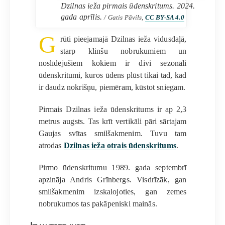
Dzilnas ieža pirmais ūdenskritums. 2024.
gada aprīlis.
/ Gatis Pāvils,
CC BY-SA 4.0
G
rūti pieejamajā Dzilnas ieža vidusdaļā,
starp klinšu nobrukumiem un
noslīdējušiem kokiem ir divi sezonāli
ūdenskritumi, kuros ūdens plūst tikai tad, kad
ir daudz nokrišņu, piemēram, kūstot sniegam.
Pirmais Dzilnas ieža ūdenskritums ir ap 2,3
metrus augsts. Tas krīt vertikāli pāri sārtajam
Gaujas svītas smilšakmenim. Tuvu tam
atrodas
Dzilnas ieža otrais ūdenskritums
.
Pirmo ūdenskritumu 1989. gada septembrī
apzināja Andris Grīnbergs. Visdrīzāk, gan
smilšakmenim izskalojoties, gan zemes
nobrukumos tas pakāpeniski mainās.