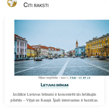
Citi raksti
Viļņas vecpilsēta.
/ Sami C,
Flickr
/
CC BY 2.0
Lietuvas brīnumi
Izcilākie Lietuvas brīnumi ir koncentrēti tās lielākajās
pilsētās – Viļņā un Kauņā. Īpaši interesantas ir baznīcas.