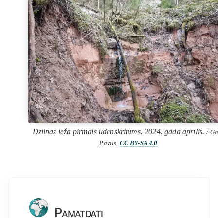
Dzilnas ieža pirmais ūdenskritums. 2024. gada aprīlis.
/ Ga
Pāvils,
CC BY-SA 4.0
Pamatdati