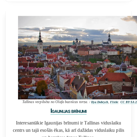
Tallinas vecpilsēta no Olafa baznīcas torņa.
/
Ilya Dobrych
,
Flickr
.
CC BY-SA 2
Igaunijas brīnumi
Interesantākie Igaunijas brīnumi ir Tallinas viduslaiku
centrs un tajā esošās ēkas, kā arī dažādas viduslaiku pilis