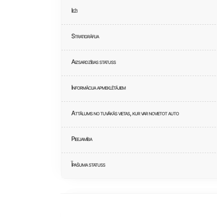
Ieži
Stratigrāfija
Aizsardzības statuss
Informācija apmeklētājiem
Attālums no tuvākās vietas, kur var novietot auto
Pieejamība
Īpašuma statuss