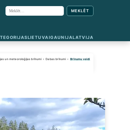
MEKLĒT
Meklēt:
TEGORIJAS
LIETUVA
IGAUNIJA
LATVIJA
jas un meteoroloģijas brīnumi
Dabas brīnumi
Brīnumu veidi