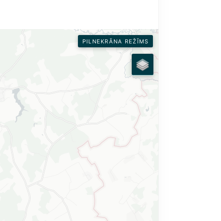
PILNEKRĀNA REŽĪMS