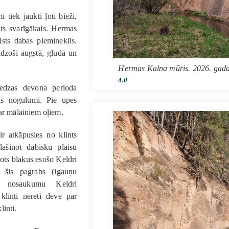
 tiek jaukti ļoti bieži,
ats svarīgākais. Hermas
ists dabas piemineklis.
eidzoši augstā, gludā un
Hermas Kalna mūris. 2026. gada
4.0
edzas devona perioda
ns nogulumi. Pie upes
 ar mālainiem oļiem.
r atkāpusies no klints
lašinot dabisku plaisu
ots blakus esošo Keldri
i šis pagrabs (igauņu
 nosaukumu Keldri
klinti nereti dēvē par
linti.