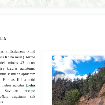
ija
jas smilšakmens klinti
mas Kalna mūri (
Härma
 tiek minēts 43 metru
isa kraujas augstums.
gstums sasniedz apmēram
ņā Hermas Kalna mūri
0 metrus augstās
Lielās
 Savukārt atsegto
ējais augstums šeit
us.