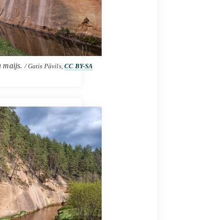
 maijs.
/ Gatis Pāvils,
CC BY-SA