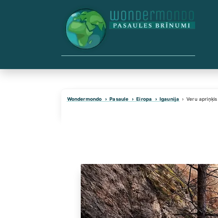
Skip
to
content
Wondermondo
Pasaule
Eiropa
Igaunija
Veru apriņķis