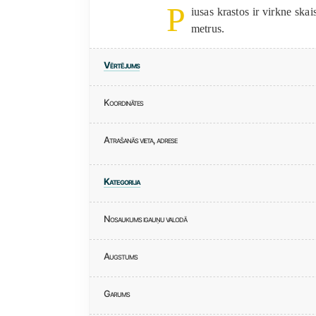
P
iusas krastos ir virkne sk
metrus.
Vērtējums
Koordinātes
Atrašanās vieta, adrese
Kategorija
Nosaukums igauņu valodā
Augstums
Garums