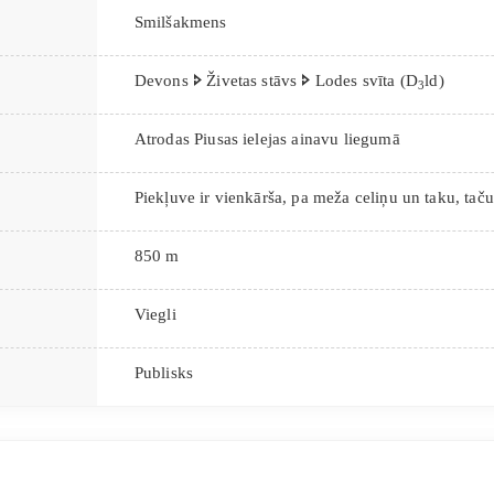
Smilšakmens
Devons 🢖 Živetas stāvs 🢖 Lodes svīta (D
ld)
3
Atrodas Piusas ielejas ainavu liegumā
Piekļuve ir vienkārša, pa meža celiņu un taku, tač
850 m
Viegli
Publisks