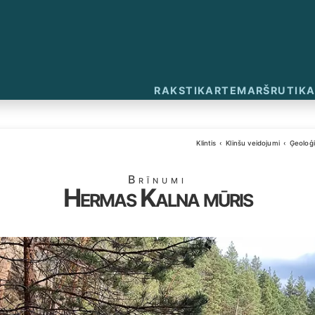
RAKSTI
KARTE
MARŠRUTI
KA
Klintis
Klinšu veidojumi
Ģeoloģi
Brīnumi
Hermas Kalna mūris