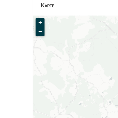
Karte
+
−