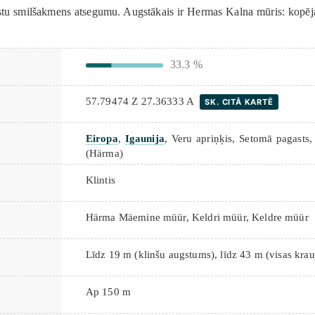
aistu smilšakmens atsegumu. Augstākais ir Hermas Kalna mūris: kopēj
33.3 %
57.79474 Z 27.36333 A
SK. CITĀ KARTĒ
Eiropa
,
Igaunija
, Veru apriņķis, Setomā pagasts,
(Härma)
Klintis
Härma Mäemine müür, Keldri müür, Keldre müür
Līdz 19 m (klinšu augstums), līdz 43 m (visas kra
Ap 150 m