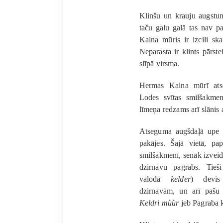
Klinšu un krauju augstumi
taču galu galā tas nav p
Kalna mūris ir izcili ska
Neparasta ir klints pārst
slīpā virsma.
Hermas Kalna mūrī ats
Lodes svītas smilšakme
līmeņa redzams arī slānis
Atseguma augšdaļā upe i
pakājes. Šajā vietā, pap
smilšakmenī, senāk izveid
dzirnavu pagrabs. Tieš
valodā
kelder
) devis
dzirnavām, un arī pašu 
Keldri müür
jeb Pagraba k