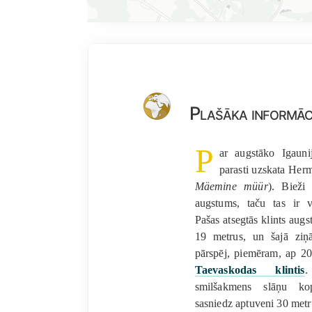
Plašāka informāc
P
ar augstāko Igauni
parasti uzskata Her
Mäemine müür
). Bieži
augstums, taču tas ir v
Pašas atsegtās klints au
19 metrus, un šajā zi
pārspēj, piemēram, ap 2
Taevaskodas klintis
.
smilšakmens slāņu kop
sasniedz aptuveni 30 metr