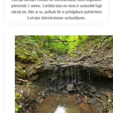
pārsniedz 1 metru. Lielākā daļa no tiem ir uzskaitīti šajā
rakstā un, līdz ar to, pašlaik šis ir pilnīgākais publicētais
Latvijas ūdenskritumu uzskaitījums.