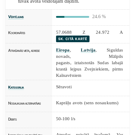
tuvāk avota veidotajam dīķītim.
24.6 %
Vērtējums
57.0688 Z 24.972 A
Koordinātes
SK. CITĀ KARTĒ
Eiropa
,
Latvija
, Siguldas
Atrašanās vieta, adrese
novads, Mālpils
pagasts, iztaisnotās Sudas labajā
krastā lejpus Zvejniekiem, pirms
Kalnavēniem
Sēravoti
Kategorija
Kaprāļu avots (sens nosaukums)
Nosaukuma alternatīvas
50-100 l/s
Debits
Atrodas privātā īpašumā. Var