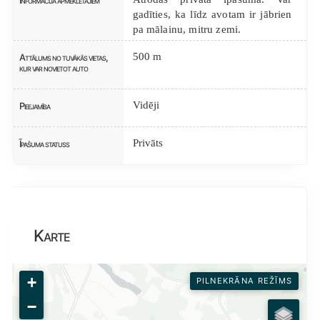
Informācija apmeklētājiem
gadīties, ka līdz avotam ir jābrien
pa mālainu, mitru zemi.
500 m
Attālums no tuvākās vietas,
kur var novietot auto
Vidēji
Pieejamība
Privāts
Īpašuma statuss
Karte
+
PILNEKRĀNA REŽĪMS
−