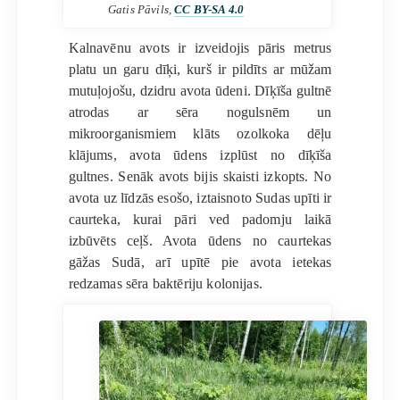
Gatis Pāvils,
CC BY-SA 4.0
Kalnavēnu avots ir izveidojis pāris metrus
platu un garu dīķi, kurš ir pildīts ar mūžam
mutuļojošu, dzidru avota ūdeni. Dīķīša gultnē
atrodas ar sēra nogulsnēm un
mikroorganismiem klāts ozolkoka dēļu
klājums, avota ūdens izplūst no dīķīša
gultnes. Senāk avots bijis skaisti izkopts. No
avota uz līdzās esošo, iztaisnoto Sudas upīti ir
caurteka, kurai pāri ved padomju laikā
izbūvēts ceļš. Avota ūdens no caurtekas
gāžas Sudā, arī upītē pie avota ietekas
redzamas sēra baktēriju kolonijas.