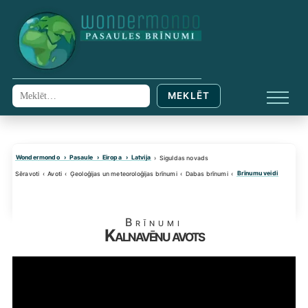
Skip
to
content
MEKLĒT
Meklēt:
IZVĒL
Wondermondo
Pasaule
Eiropa
Latvija
Siguldas novads
Brīnumu veidi
Sēravoti
Avoti
Ģeoloģijas un meteoroloģijas brīnumi
Dabas brīnumi
Brīnumi
Kalnavēnu avots