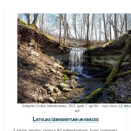
Jodupītes Lielais ūdenskritums, 2023. gada 7. aprīlis.
/ Gatis Pāvils,
CC BY-S
4.0
Latvijas ūdenskritumi un krāces
Latvijā atrodas vismaz 82 ūdenskritumi, kuru augstums