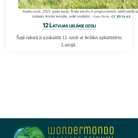
Staišu ozols, 2023. gada maijs. Koka izmērs ir proporcionāls, tādēļ attēlā t
izskatās krietni mazāks, nekā realitātē.
/ Gatis Pāvils,
CC BY-SA 4.0
12 Latvijas lielākie ozoli
Šajā rakstā ir uzskaitīti 12 ozoli ar lielāko apkārtmēru
Latvijā.