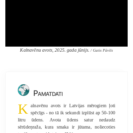
Kalnavēnu avots, 2025. gada jūnijs.
/ Gatis Pāvils
Pamatdati
K
alnavēnu avots ir Latvijas mērogiem ļoti
spēcīgs - no tā ik sekundi izplūst ap 50-100
litru ūdens. Avota ūdens satur nedaudz
sērūdeņraža, kura smaka ir jūtama, noliecoties