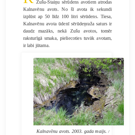
Zušu-Staiņu sērūdens avotiem atrodas
Kalnavēnu avots. No šī avota ik sekundi
izplūst ap 50 līdz 100 litri sērūdens. Tiesa,
Kalnavēnu avota ūdenī sērūdeņraža saturs ir
daudz mazāks, nekā Zušu avotos, tomēr
raksturīgā smaka, pieliecoties tuvāk avotam,
ir labi jūtama.
Kalnavēnu avots. 2003. gada maijs.
/