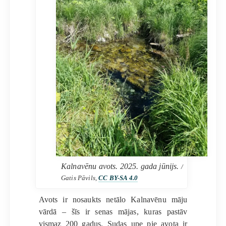
Kalnavēnu avots. 2025. gada jūnijs.
/
Gatis Pāvils,
CC BY-SA 4.0
Avots ir nosaukts netālo Kalnavēnu māju
vārdā – šīs ir senas mājas, kuras pastāv
vismaz 200 gadus. Sudas upe pie avota ir