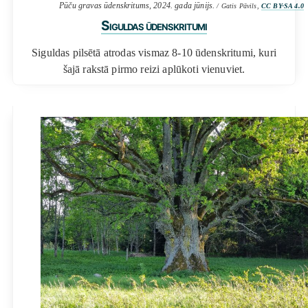
Pūču gravas ūdenskritums, 2024. gada jūnijs.
/ Gatis Pāvils,
CC BY-SA 4.0
Siguldas ūdenskritumi
Siguldas pilsētā atrodas vismaz 8-10 ūdenskritumi, kuri
šajā rakstā pirmo reizi aplūkoti vienuviet.