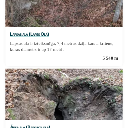
Lapsas ala (Lapės Ola)
Lapsas ala ir izteiksmīga, 7,4 metrus dziļa karsta kritene,
kuras diametrs ir ap 17 metri.
5 540 m
Āpša ala (Barsuko ola)