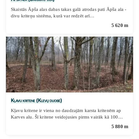
Skaistās Āpša alas dabas takas galā atrodas pati Āpša ala -
divu kriteņu sistēma, kurā var redzēt arī…
5 620 m
Kļavu kritene (Klevų duobė)
Kļavu kritene ir viena no daudzajām karsta kritenēm ap
Karves alu. Šī kritene veidojusies pirms vairāk kā 100…
5 880 m