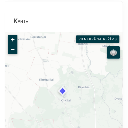
Karte
+
PILNEKRĀNA REŽĪMS
−