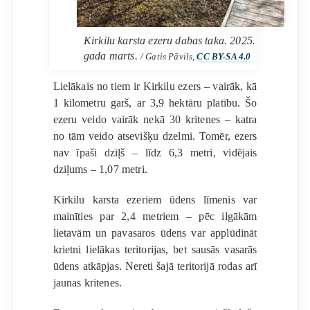
Kirkilu karsta ezeru dabas taka. 2025.
gada marts.
/ Gatis Pāvils,
CC BY-SA 4.0
Lielākais no tiem ir Kirkilu ezers – vairāk, kā
1 kilometru garš, ar 3,9 hektāru platību. Šo
ezeru veido vairāk nekā 30 kritenes – katra
no tām veido atsevišķu dzelmi. Tomēr, ezers
nav īpaši dziļš – līdz 6,3 metri, vidējais
dziļums – 1,07 metri.
Kirkilu karsta ezeriem ūdens līmenis var
mainīties par 2,4 metriem – pēc ilgākām
lietavām un pavasaros ūdens var applūdināt
krietni lielākas teritorijas, bet sausās vasarās
ūdens atkāpjas. Nereti šajā teritorijā rodas arī
jaunas kritenes.