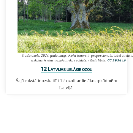
Staišu ozols, 2023. gada maijs. Koka izmērs ir proporcionāls, tādēļ attēlā t
izskatās krietni mazāks, nekā realitātē.
/ Gatis Pāvils,
CC BY-SA 4.0
12 Latvijas lielākie ozoli
Šajā rakstā ir uzskaitīti 12 ozoli ar lielāko apkārtmēru
Latvijā.