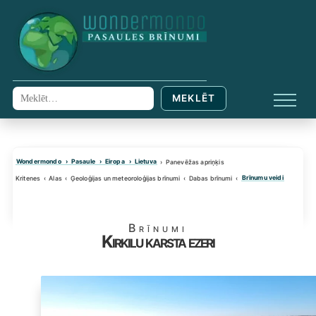
Skip
to
content
MEKLĒT
Meklēt:
IZVĒL
Wondermondo
Pasaule
Eiropa
Lietuva
Panevēžas apriņķis
Brīnumu veidi
Kritenes
Alas
Ģeoloģijas un meteoroloģijas brīnumi
Dabas brīnumi
Brīnumi
Kirkilu karsta ezeri