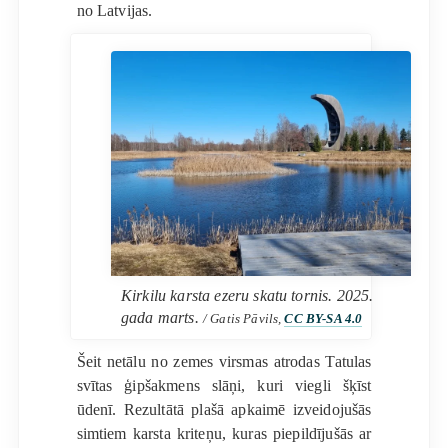
no Latvijas.
Kirkilu karsta ezeru skatu tornis. 2025.
gada marts.
/ Gatis Pāvils,
CC BY-SA 4.0
Šeit netālu no zemes virsmas atrodas Tatulas
svītas ģipšakmens slāņi, kuri viegli šķīst
ūdenī. Rezultātā plašā apkaimē izveidojušās
simtiem karsta kriteņu, kuras piepildījušās ar