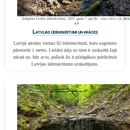
Jodupītes Lielais ūdenskritums, 2023. gada 7. aprīlis.
/ Gatis Pāvils,
CC BY-S
4.0
Latvijas ūdenskritumi un krāces
Latvijā atrodas vismaz 82 ūdenskritumi, kuru augstums
pārsniedz 1 metru. Lielākā daļa no tiem ir uzskaitīti šajā
rakstā un, līdz ar to, pašlaik šis ir pilnīgākais publicētais
Latvijas ūdenskritumu uzskaitījums.