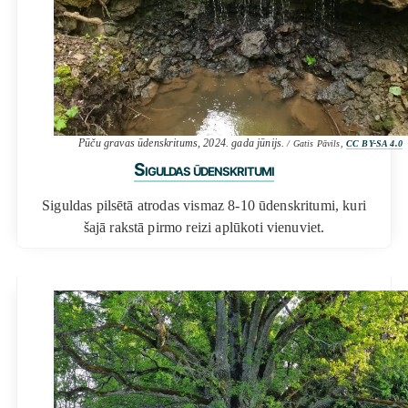
Pūču gravas ūdenskritums, 2024. gada jūnijs.
/ Gatis Pāvils,
CC BY-SA 4.0
Siguldas ūdenskritumi
Siguldas pilsētā atrodas vismaz 8-10 ūdenskritumi, kuri
šajā rakstā pirmo reizi aplūkoti vienuviet.