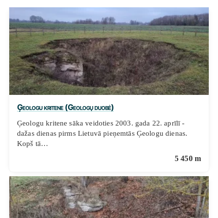
Ģeologu kritene (Geologų duobė)
Ģeologu kritene sāka veidoties 2003. gada 22. aprīlī -
dažas dienas pirms Lietuvā pieņemtās Ģeologu dienas.
Kopš tā…
5 450 m