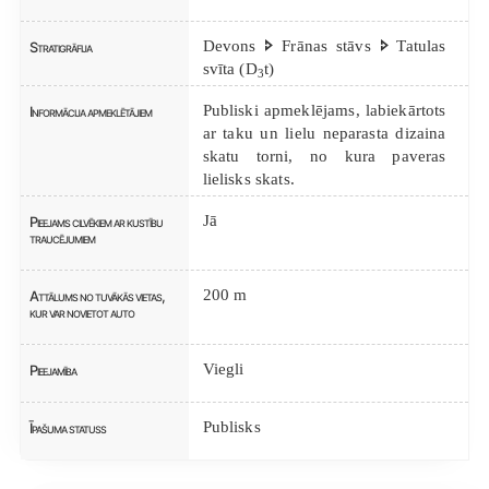
Devons 🢖 Frānas stāvs 🢖 Tatulas
Stratigrāfija
svīta (D
t)
3
Publiski apmeklējams, labiekārtots
Informācija apmeklētājiem
ar taku un lielu neparasta dizaina
skatu torni, no kura paveras
lielisks skats.
Jā
Pieejams cilvēkiem ar kustību
traucējumiem
200 m
Attālums no tuvākās vietas,
kur var novietot auto
Viegli
Pieejamība
Publisks
Īpašuma statuss