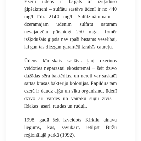
Ezeru ūdens ir bagāts ar izšķīdušo
ģipšakmeni – sulfātu sastāvs ūdenī ir no 440
mg/l līdz 2140 mg/l. Salīdzinājumam –
dzeramajam ūdenim sulfātu saturam
nevajadzētu pārsniegt 250 mg/l. Tomēr
izšķīdušais ģipsis nav īpaši bīstams veselībai,
lai gan tas diezgan garantēti izraisīs caureju.
Ūdens ķīmiskais sastāvs ļauj ezeriņos
veidoties neparastai ekosistēmai – šeit dzīvo
dažādas sēra baktērijas, un nereti var saskatīt
sārtas krāsas baktēriju kolonijas. Papildus tām
ezerā ir daudz aļģu un sīku organismu, ūdenī
dzīvo arī vardes un vairāku sugu zivis –
līdakas, asari, raudas un ruduļi.
1998. gadā šeit izveidots Kirkilu ainavu
liegums, kas, savukārt, ietilpst Biržu
reģionālajā parkā (1992).