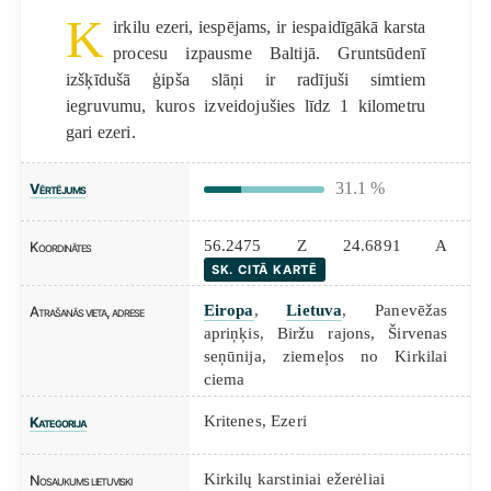
K
irkilu ezeri, iespējams, ir iespaidīgākā karsta
procesu izpausme Baltijā. Gruntsūdenī
izšķīdušā ģipša slāņi ir radījuši simtiem
iegruvumu, kuros izveidojušies līdz 1 kilometru
gari ezeri.
31.1 %
Vērtējums
56.2475 Z 24.6891 A
Koordinātes
SK. CITĀ KARTĒ
Eiropa
,
Lietuva
, Panevēžas
Atrašanās vieta, adrese
apriņķis, Biržu rajons, Širvenas
seņūnija, ziemeļos no Kirkilai
ciema
Kritenes
,
Ezeri
Kategorija
Kirkilų karstiniai ežerėliai
Nosaukums lietuviski