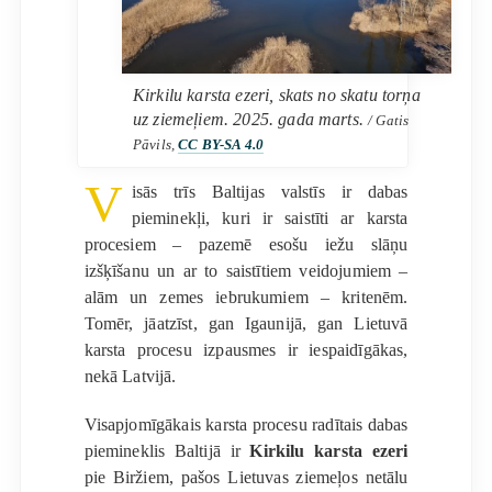
Kirkilu karsta ezeri, skats no skatu torņa
uz ziemeļiem. 2025. gada marts.
/ Gatis
Pāvils,
CC BY-SA 4.0
V
isās trīs Baltijas valstīs ir dabas
pieminekļi, kuri ir saistīti ar karsta
procesiem – pazemē esošu iežu slāņu
izšķīšanu un ar to saistītiem veidojumiem –
alām un zemes iebrukumiem – kritenēm.
Tomēr, jāatzīst, gan Igaunijā, gan Lietuvā
karsta procesu izpausmes ir iespaidīgākas,
nekā Latvijā.
Visapjomīgākais karsta procesu radītais dabas
piemineklis Baltijā ir
Kirkilu karsta ezeri
pie Biržiem, pašos Lietuvas ziemeļos netālu