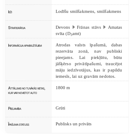
Lodīšu smilšakmens, smilšakmens
Ieži
Devons 🢖 Frānas stāvs 🢖 Amatas
Stratigrāfija
svīta (D
amt)
3
Atrodas valsts īpašumā, dabas
Informācija apmeklētājiem
rezervāta zonā, nav publiski
pieejams. Lai piekļūtu, būtu
jāšķērso privātīpašumi, traucējot
māju iedzīvotājus, kas ir papildu
iemesls, lai uz gravām nedotos.
1800 m
Attālums no tuvākās vietas,
kur var novietot auto
Grūti
Pieejamība
Publisks un privāts
Īpašuma statuss