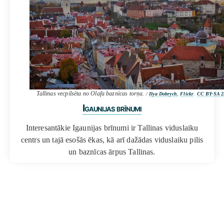
Tallinas vecpilsēta no Olafa baznīcas torņa.
/
Ilya Dobrych
,
Flickr
.
CC BY-SA 2
Igaunijas brīnumi
Interesantākie Igaunijas brīnumi ir Tallinas viduslaiku
centrs un tajā esošās ēkas, kā arī dažādas viduslaiku pilis
un baznīcas ārpus Tallinas.