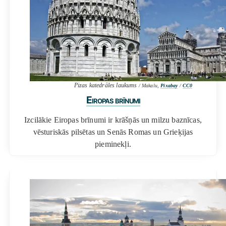
Pizas katedrāles laukums
/ Makalu,
Pixabay
/
CC0
Eiropas brīnumi
Izcilākie Eiropas brīnumi ir krāšņās un milzu baznīcas,
vēsturiskās pilsētas un Senās Romas un Grieķijas
pieminekļi.