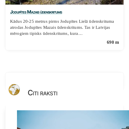
Jodupītes Mazais ūdenskritums
Kādus 20-25 metrus pirms Jodupītes Lielā ūdenskrituma
atrodas Jodupītes Mazais ūdenskritums. Tas ir Latvijas
mērogiem tipisks ūdenskritums, kura…
690 m
Citi raksti