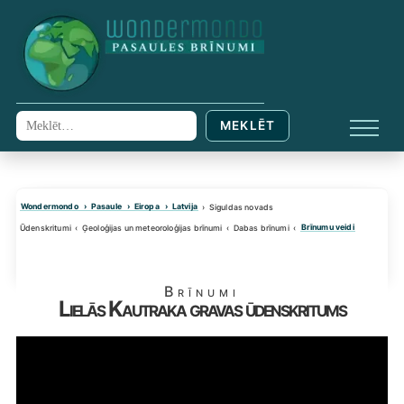
Skip
to
content
MEKLĒT
Meklēt:
IZVĒL
Wondermondo
Pasaule
Eiropa
Latvija
Siguldas novads
Brīnumu veidi
Ūdenskritumi
Ģeoloģijas un meteoroloģijas brīnumi
Dabas brīnumi
Brīnumi
Lielās Kautraka gravas ūdenskritums