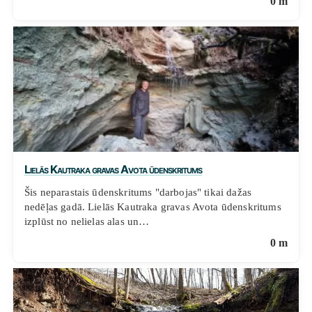
0 m
Lielās Kautraka gravas Avota ūdenskritums
Šis neparastais ūdenskritums "darbojas" tikai dažas
nedēļas gadā. Lielās Kautraka gravas Avota ūdenskritums
izplūst no nelielas alas un…
0 m