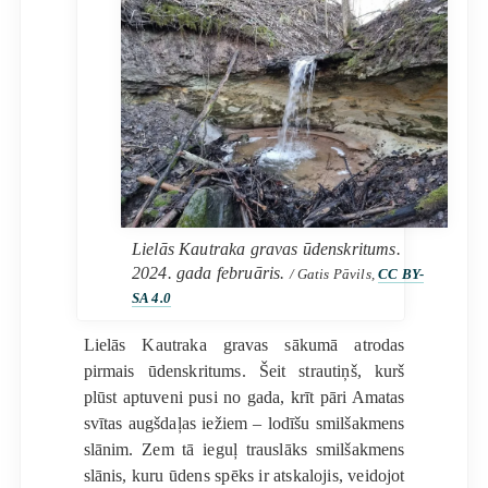
Lielās Kautraka gravas ūdenskritums.
2024. gada februāris.
/ Gatis Pāvils,
CC BY-
SA 4.0
Lielās Kautraka gravas sākumā atrodas
pirmais ūdenskritums. Šeit strautiņš, kurš
plūst aptuveni pusi no gada, krīt pāri Amatas
svītas augšdaļas iežiem – lodīšu smilšakmens
slānim. Zem tā ieguļ trauslāks smilšakmens
slānis, kuru ūdens spēks ir atskalojis, veidojot