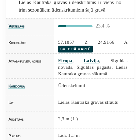
Lielās Kautraka gravas ūdenskritums ir viens no
trim sezonāliem ūdenskritumiem šajā gravā.
23.4 %
Vērtējums
57.1857 Z 24.9166 A
Koordinātes
SK. CITĀ KARTĒ
Eiropa
,
Latvija
, Siguldas
Atrašanās vieta, adrese
novads, Siguldas pagasts, Lielās
Kautraka gravas sākumā.
Ūdenskritumi
Kategorija
Lielās Kautraka gravas strauts
Upe
2,3 m (1.)
Augstums
Līdz 1,3 m
Platums