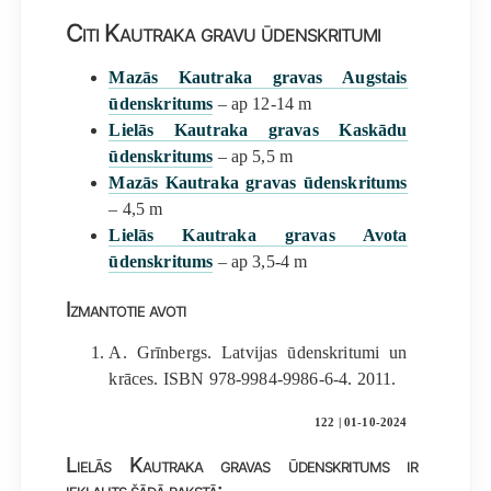
Citi Kautraka gravu ūdenskritumi
Mazās Kautraka gravas Augstais
ūdenskritums
– ap 12-14 m
Lielās Kautraka gravas Kaskādu
ūdenskritums
– ap 5,5 m
Mazās Kautraka gravas ūdenskritums
– 4,5 m
Lielās Kautraka gravas Avota
ūdenskritums
– ap 3,5-4 m
Izmantotie avoti
A. Grīnbergs. Latvijas ūdenskritumi un
krāces. ISBN 978-9984-9986-6-4. 2011.
122 | 01-10-2024
Lielās Kautraka gravas ūdenskritums ir
iekļauts šādā rakstā: