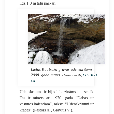
līdz 1,3 m tālu pārkari.
Lielās Kautraka gravas ūdenskritums.
2008. gada marts.
/ Gatis Pāvils,
CC BY-SA
4.0
Ūdenskritums ir bijis labi zināms jau senāk.
Tas ir minēts arī 1970. gada “Dabas un
vēstures kalendārā”, rakstā “Ūdenskritumi un
krāces” (Pastors A., Grāvītis V.).