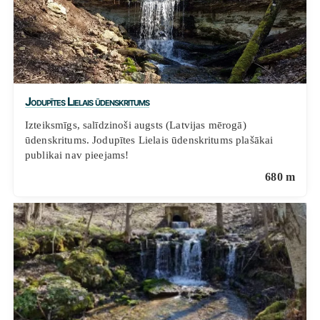
Jodupītes Lielais ūdenskritums
Izteiksmīgs, salīdzinoši augsts (Latvijas mērogā)
ūdenskritums. Jodupītes Lielais ūdenskritums plašākai
publikai nav pieejams!
680 m