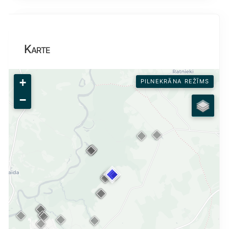
Karte
+
PILNEKRĀNA REŽĪMS
−