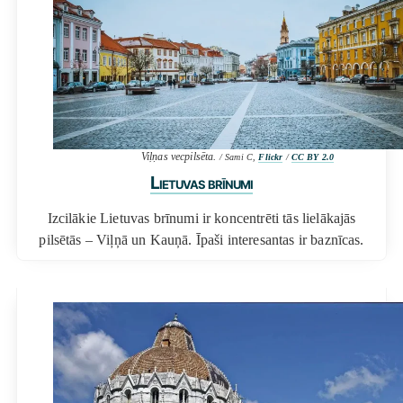
Viļņas vecpilsēta.
/ Sami C,
Flickr
/
CC BY 2.0
Lietuvas brīnumi
Izcilākie Lietuvas brīnumi ir koncentrēti tās lielākajās
pilsētās – Viļņā un Kauņā. Īpaši interesantas ir baznīcas.