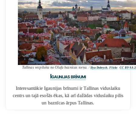
Tallinas vecpilsēta no Olafa baznīcas torņa.
/
Ilya Dobrych
,
Flickr
.
CC BY-SA 2
Igaunijas brīnumi
Interesantākie Igaunijas brīnumi ir Tallinas viduslaiku
centrs un tajā esošās ēkas, kā arī dažādas viduslaiku pilis
un baznīcas ārpus Tallinas.