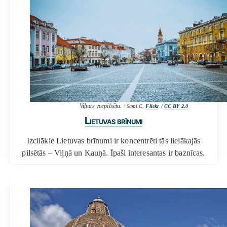
Viļņas vecpilsēta.
/ Sami C,
Flickr
/
CC BY 2.0
Lietuvas brīnumi
Izcilākie Lietuvas brīnumi ir koncentrēti tās lielākajās
pilsētās – Viļņā un Kauņā. Īpaši interesantas ir baznīcas.