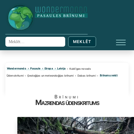
Skip
to
content
MEKLĒT
Meklēt:
IZVĒL
Wondermondo
Pasaule
Eiropa
Latvija
Kuldīgas novads
Brīnumu veidi
Ūdenskritumi
Ģeoloģijas un meteoroloģijas brīnumi
Dabas brīnumi
Brīnumi
Mazrendas ūdenskritums