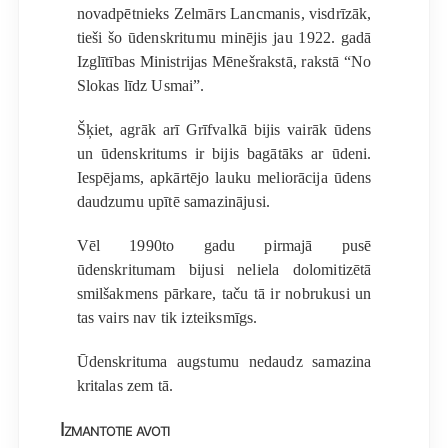
novadpētnieks Zelmārs Lancmanis, visdrīzāk,
tieši šo ūdenskritumu minējis jau 1922. gadā
Izglītības Ministrijas Mēnešrakstā, rakstā “No
Slokas līdz Usmai”.
Šķiet, agrāk arī Grīfvalkā bijis vairāk ūdens
un ūdenskritums ir bijis bagātāks ar ūdeni.
Iespējams, apkārtējo lauku meliorācija ūdens
daudzumu upītē samazinājusi.
Vēl 1990to gadu pirmajā pusē
ūdenskritumam bijusi neliela dolomitizētā
smilšakmens pārkare, taču tā ir nobrukusi un
tas vairs nav tik izteiksmīgs.
Ūdenskrituma augstumu nedaudz samazina
kritalas zem tā.
Izmantotie avoti