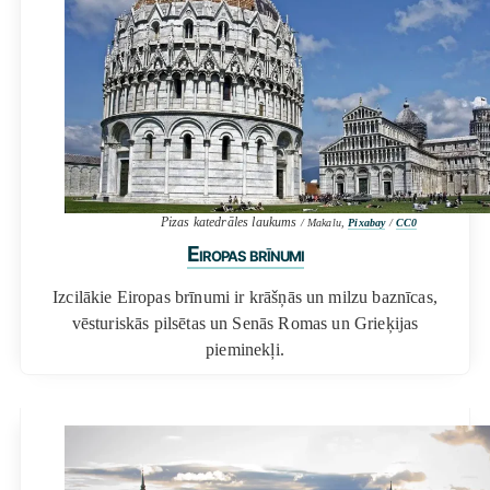
Pizas katedrāles laukums
/ Makalu,
Pixabay
/
CC0
Eiropas brīnumi
Izcilākie Eiropas brīnumi ir krāšņās un milzu baznīcas,
vēsturiskās pilsētas un Senās Romas un Grieķijas
pieminekļi.