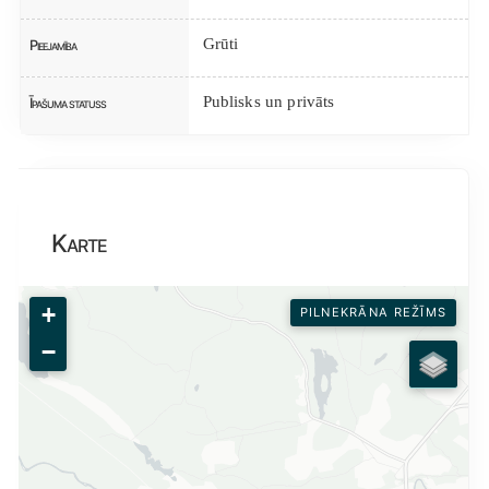
Grūti
Pieejamība
Publisks un privāts
Īpašuma statuss
Karte
+
PILNEKRĀNA REŽĪMS
−