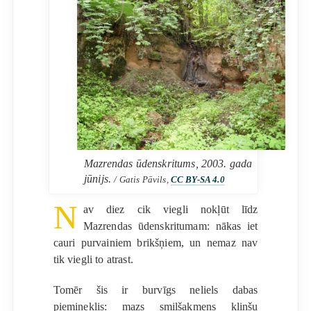
Mazrendas ūdenskritums, 2003. gada
jūnijs.
/ Gatis Pāvils,
CC BY-SA 4.0
N
av diez cik viegli nokļūt līdz
Mazrendas ūdenskritumam: nākas iet
cauri purvainiem brikšņiem, un nemaz nav
tik viegli to atrast.
Tomēr šis ir burvīgs neliels dabas
piemineklis: mazs smilšakmens klinšu