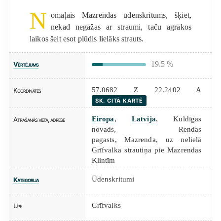
N
omaļais Mazrendas ūdenskritums, šķiet,
nekad negāžas ar straumi, taču agrākos
laikos šeit esot plūdis lielāks strauts.
19.5 %
Vērtējums
57.0682 Z 22.2402 A
Koordinātes
SK. CITĀ KARTĒ
Eiropa
,
Latvija
, Kuldīgas
Atrašanās vieta, adrese
novads, Rendas
pagasts, Mazrenda, uz nelielā
Grīfvalka strautiņa pie Mazrendas
Klintīm
Ūdenskritumi
Kategorija
Grīfvalks
Upe