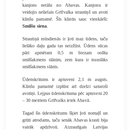
kanjons netālu no Abavas. Kanjonu ir
veidojis nelielais Grīfvalka strautiņš un avoti
klinšu pamatnē. Šīs klintis sauc vienkārši:
Smilšu siena
.
Strautiņā mūsdienās ir ļoti maz ūdens, taču
lielāko daļu gada tas neizžūst. Ūdens sūcas
pāri apmēram 0,5 m biezam oolīta
smilšakmens slānim, zem kura ir trauslāks
smilšakmens slānis.
Ūdenskritums ir aptuveni 2,1 m augsts.
Klinšu pamatnē izplūst arī dzelzi saturoši
avotiņi. Lejpus ūdenskrituma pēc aptuveni 20
– 30 metriem Grīfvalks ietek Abavā.
Tagad šis ūdenskritums šķiet ļoti nomaļš un
grūti atrodams, taču senāk Abavas krasti bija
vairāk apdzīvoti. Aizrautīgais Latvijas