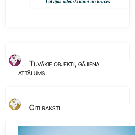
Latvijas ūdenskritumi un krāces
Tuvākie objekti, gājiena
attālums
Citi raksti