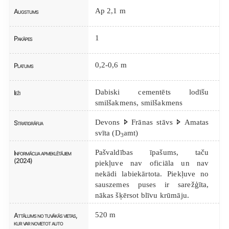
Ap 2,1 m
Augstums
1
Pakāpes
0,2-0,6 m
Platums
Dabiski cementēts lodīšu
Ieži
smilšakmens, smilšakmens
Devons 🢖 Frānas stāvs 🢖 Amatas
Stratigrāfija
svīta (D
amt)
3
Pašvaldības īpašums, taču
Informācija apmeklētājiem
(2024)
piekļuve nav oficiāla un nav
nekādi labiekārtota. Piekļuve no
sauszemes puses ir sarežģīta,
nākas šķērsot blīvu krūmāju.
520 m
Attālums no tuvākās vietas,
kur var novietot auto