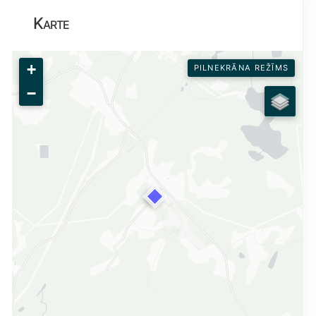
Karte
+
PILNEKRĀNA REŽĪMS
−