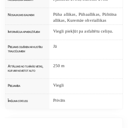
Püha allikas, Pühaallikas, Pühtitsa
Nosaukums igauniski
allikas, Kuremäe ohvriallikas
Viegli piekļūt pa asfaltētu celiņu.
Informācija apmeklētājiem
Jā
Pieejams cilvēkiem ar kustību
traucējumiem
250 m
Attālums no tuvākās vietas,
kur var novietot auto
Viegli
Pieejamība
Privāts
Īpašuma statuss