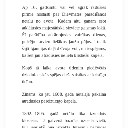
Ap 16. gadsimtu vai vēl agrāk radušies
pirmie nostāsti par Dievmātes parādīšanos
netālu no avota. Kādam aitu ganam esot
atklājusies majestātiska sieviete gaismas lokā.
Šī parādība atkārtojusies vairākas dienas,
pulcējot arvien lielākus ļaužu pūļus. Tolaik
šajā Igaunijas daļā dzīvoja voti, un iespējams,
ka šeit jau atradusies neliela kristiešu kapela.
Kopš tā laika avota ūdenim piedēvētās
dziednieciskās spējas cieši saistītas ar kristīgo
ticību.
Zināms, ka jau 1608. gadā netālajā pakalnā
atradusies pareizticīgo kapela.
1892.–1895. gadā netālu tika izveidots
klosteris. Tā galvenā baznīca uzcelta vietā,
kur iepriekš bija uzsākta luterāņu baznīcas