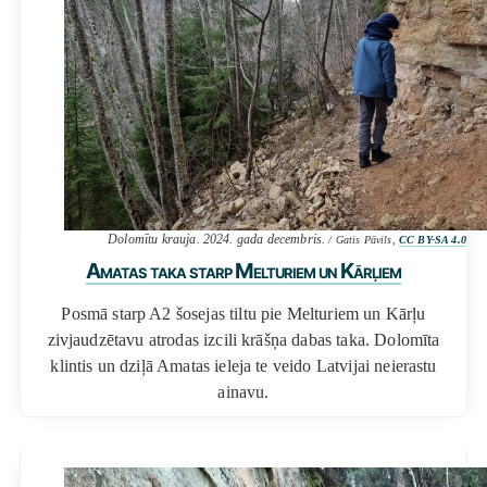
Dolomītu krauja. 2024. gada decembris.
/ Gatis Pāvils,
CC BY-SA 4.0
Amatas taka starp Melturiem un Kārļiem
Posmā starp A2 šosejas tiltu pie Melturiem un Kārļu
zivjaudzētavu atrodas izcili krāšņa dabas taka. Dolomīta
klintis un dziļā Amatas ieleja te veido Latvijai neierastu
ainavu.