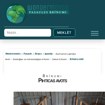
Skip
to
content
MEKLĒT
Meklēt:
IZVĒL
Wondermondo
Pasaule
Eiropa
Igaunija
Austrumviru apriņķis
Brīnumu veidi
Avoti
Ģeoloģijas un meteoroloģijas brīnumi
Dabas brīnumi
Brīnumi
Pihticas avots