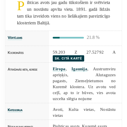
P
ihticas avots jau gadu tūkstošiem ir svētvieta
un nostāstu apvīta vieta. 1891. gadā līdzās
tam tika izveidots viens no lielākajiem pareizticīgo
klosteriem Baltijā.
21.8 %
Vērtējums
59.203 Z 27.52792 A
Koordinātes
SK. CITĀ KARTĒ
Eiropa
,
Igaunija
, Austrumviru
Atrašanās vieta, adrese
apriņķis, Alutaguzes
pagasts, Ziemeļrietumos no
Kuremē klostera. Uz avotu ved
ceļš, ap to ir būves, virs avota
uzcelta slēgta nojume
Avoti
,
Kulta vietas
,
Nostāstu
Kategorija
vietas
Pjuhticas avots, Kuremē avots
Nosaukuma varianti