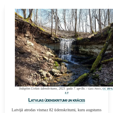
Jodupītes Lielais ūdenskritums, 2023. gada 7. aprīlis.
/ Gatis Pāvils,
CC BY-S
4.0
Latvijas ūdenskritumi un krāces
Latvijā atrodas vismaz 82 ūdenskritumi, kuru augstums