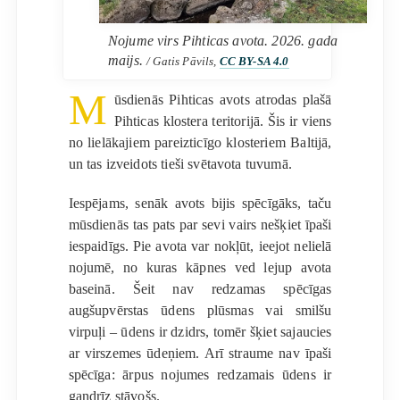
Nojume virs Pihticas avota. 2026. gada
maijs.
/ Gatis Pāvils,
CC BY-SA 4.0
M
ūsdienās Pihticas avots atrodas plašā
Pihticas klostera teritorijā. Šis ir viens
no lielākajiem pareizticīgo klosteriem Baltijā,
un tas izveidots tieši svētavota tuvumā.
Iespējams, senāk avots bijis spēcīgāks, taču
mūsdienās tas pats par sevi vairs nešķiet īpaši
iespaidīgs. Pie avota var nokļūt, ieejot nelielā
nojumē, no kuras kāpnes ved lejup avota
baseinā. Šeit nav redzamas spēcīgas
augšupvērstas ūdens plūsmas vai smilšu
virpuļi – ūdens ir dzidrs, tomēr šķiet sajaucies
ar virszemes ūdeņiem. Arī straume nav īpaši
spēcīga: ārpus nojumes redzamais ūdens ir
gandrīz stāvošs.