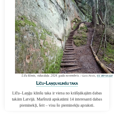
Līču klintis, vidusdaļa. 2024. gada novembris.
/ Gatis Pāvils,
CC BY-SA 4.0
Līču-Laņģu klinšu taka
Līču–Laņģu klinšu taka ir viena no krāšņākajām dabas
takām Latvijā. Maršrutā apskatāmi 14 interesanti dabas
pieminekļi, šeit – visu šo pieminekļu apraksti.