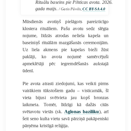
Rituālu baseins pie Pihticas avota. 2026.
gada maijs.
/ Gatis Pāvils,
CC BY-SA 4.0
Mūsdienās avotiņš pielāgots pareizticīgo
klostera rituāliem. Pašu avotu sedz slēgta
nojume, līdzās atrodas neliela kapela un
baseiniņš rituālām mazgāšanās ceremonijām.
Uz liela akmens pie kapelas bieži žūst
paklāji, ko avota nojumē samērcējuši
apmeklētāji pēc iegremdēšanās aukstajā
ūdenī.
Pie avota atrasti ziedojumi, kas veikti pirms
vairākiem tūkstošiem gadu – visticamāk, šī
vieta bijusi svētvieta jau kopš bronzas
laikmeta. Tomēr, līdzīgi kā dažās citās
svētavotu vietās (sk.
Aglonas baziliku
), arī
šeit seno kulta vietu savā pārziņā pakāpeniski
pārņēma kristīgā reliģija.