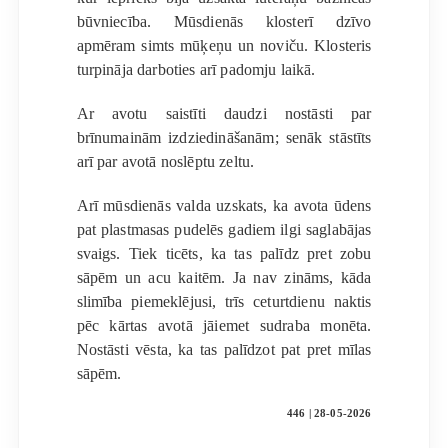
būvniecība. Mūsdienās klosterī dzīvo
apmēram simts mūķeņu un noviču. Klosteris
turpināja darboties arī padomju laikā.
Ar avotu saistīti daudzi nostāsti par
brīnumainām izdziedināšanām; senāk stāstīts
arī par avotā noslēptu zeltu.
Arī mūsdienās valda uzskats, ka avota ūdens
pat plastmasas pudelēs gadiem ilgi saglabājas
svaigs. Tiek ticēts, ka tas palīdz pret zobu
sāpēm un acu kaitēm. Ja nav zināms, kāda
slimība piemeklējusi, trīs ceturtdienu naktis
pēc kārtas avotā jāiemet sudraba monēta.
Nostāsti vēsta, ka tas palīdzot pat pret mīlas
sāpēm.
446 | 28-05-2026