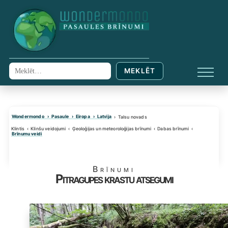
Skip
to
content
MEKLĒT
Meklēt:
IZVĒL
Wondermondo
Pasaule
Eiropa
Latvija
Talsu novads
Klintis
Klinšu veidojumi
Ģeoloģijas un meteoroloģijas brīnumi
Dabas brīnumi
Brīnumu veidi
Brīnumi
Pitragupes krastu atsegumi