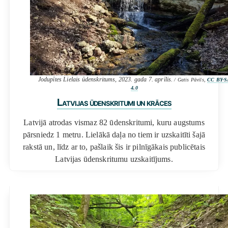
Jodupītes Lielais ūdenskritums, 2023. gada 7. aprīlis.
/ Gatis Pāvils,
CC BY-S
4.0
Latvijas ūdenskritumi un krāces
Latvijā atrodas vismaz 82 ūdenskritumi, kuru augstums
pārsniedz 1 metru. Lielākā daļa no tiem ir uzskaitīti šajā
rakstā un, līdz ar to, pašlaik šis ir pilnīgākais publicētais
Latvijas ūdenskritumu uzskaitījums.