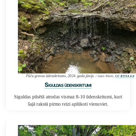
Pūču gravas ūdenskritums, 2024. gada jūnijs.
/ Gatis Pāvils,
CC BY-SA 4.0
Siguldas ūdenskritumi
Siguldas pilsētā atrodas vismaz 8-10 ūdenskritumi, kuri
šajā rakstā pirmo reizi aplūkoti vienuviet.