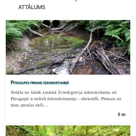
attālums
Pitragupes pirmais ūdenskritumiņš
Netālu no labāk zināmā Zviedrgrāvja ūdenskrituma arī
Pitragupē ir nelieli ūdenskritumiņi - slieksnīši. Pirmais no
tiem atrodas tieši…
0 m