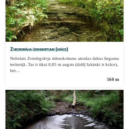
Zviedrgrāvja ūdenskritums (krāce)
Nelielais Zviedrgrāvja ūdenskritums atrodas dabas lieguma
teritorijā. Tas ir tikai 0,85 m augsts (tādēļ faktiski ir krāce),
bet…
160 m