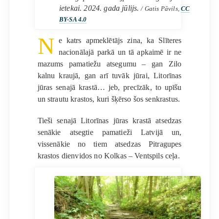
ietekai. 2024. gada jūlijs.
/ Gatis Pāvils,
CC
BY-SA 4.0
N
e katrs apmeklētājs zina, ka Slīteres
nacionālajā parkā un tā apkaimē ir ne
mazums pamatiežu atsegumu – gan Zilo
kalnu kraujā, gan arī tuvāk jūrai, Litorīnas
jūras senajā krastā… jeb, precīzāk, to upīšu
un strautu krastos, kuri šķērso šos senkrastus.
Tieši senajā Litorīnas jūras krastā atsedzas
senākie atsegtie pamatieži Latvijā un,
vissenākie no tiem atsedzas Pitragupes
krastos dienvidos no Kolkas – Ventspils ceļa.