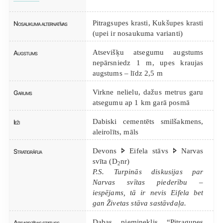
Pitragsupes krasti, Kukšupes krasti
Nosaukuma alternatīvas
(upei ir nosaukuma varianti)
Atsevišķu atsegumu augstums
Augstums
nepārsniedz 1 m, upes kraujas
augstums – līdz 2,5 m
Virkne nelielu, dažus metrus garu
Garums
atsegumu ap 1 km garā posmā
Dabiski cementēts smilšakmens,
Ieži
aleirolīts, māls
Devons 🢖 Eifela stāvs 🢖 Narvas
Stratigrāfija
svīta (D
nr)
2
P.S. Turpinās diskusijas par
Narvas svītas piederību –
iespējams, tā ir nevis Eifela bet
gan Živetas stāva sastāvdaļa.
Dabas piemineklis “Pitragupes
Aizsardzības statuss