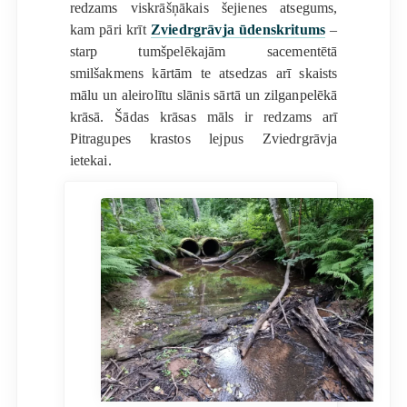
redzams viskrāšņākais šejienes atsegums,
kam pāri krīt
Zviedrgrāvja ūdenskritums
–
starp tumšpelēkajām sacementētā
smilšakmens kārtām te atsedzas arī skaists
mālu un aleirolītu slānis sārtā un zilganpelēkā
krāsā. Šādas krāsas māls ir redzams arī
Pitragupes krastos lejpus Zviedrgrāvja
ietekai.