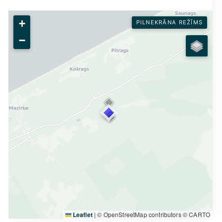
+
PILNEKRĀNA REŽĪMS
−
Leaflet
|
© OpenStreetMap contributors © CARTO