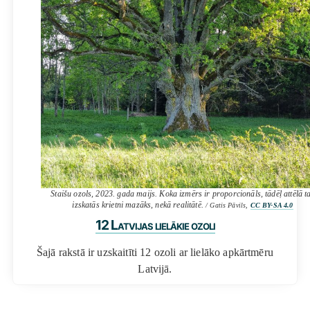
Staišu ozols, 2023. gada maijs. Koka izmērs ir proporcionāls, tādēļ attēlā t
izskatās krietni mazāks, nekā realitātē.
/ Gatis Pāvils,
CC BY-SA 4.0
12 Latvijas lielākie ozoli
Šajā rakstā ir uzskaitīti 12 ozoli ar lielāko apkārtmēru
Latvijā.