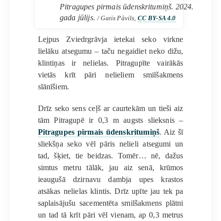
Pitragupes pirmais ūdenskritumiņš. 2024.
gada jūlijs.
/ Gatis Pāvils,
CC BY-SA 4.0
Lejpus Zviedrgrāvja ietekai seko virkne
lielāku atsegumu – taču negaidiet neko dižu,
klintiņas ir nelielas. Pitragupīte vairākās
vietās krīt pāri nelieliem smilšakmens
slānīšiem.
Drīz seko sens ceļš ar caurtekām un tieši aiz
tām Pitragupē ir 0,3 m augsts slieksnis –
Pitragupes pirmais ūdenskritumiņš
. Aiz šī
sliekšņa seko vēl pāris nelieli atsegumi un
tad, šķiet, tie beidzas. Tomēr… nē, dažus
simtus metru tālāk, jau aiz senā, krūmos
ieaugušā dzirnavu dambja upes krastos
atsākas nelielas klintis. Drīz upīte jau tek pa
saplaisājušu sacementēta smilšakmens plātni
un tad tā krīt pāri vēl vienam, ap 0,3 metrus