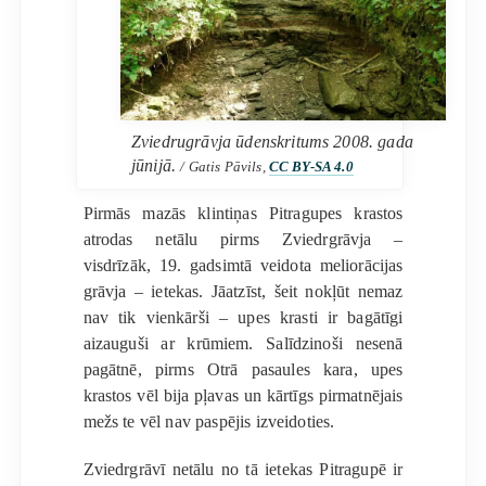
Zviedrugrāvja ūdenskritums 2008. gada
jūnijā.
/ Gatis Pāvils,
CC BY-SA 4.0
Pirmās mazās klintiņas Pitragupes krastos
atrodas netālu pirms Zviedrgrāvja –
visdrīzāk, 19. gadsimtā veidota meliorācijas
grāvja – ietekas. Jāatzīst, šeit nokļūt nemaz
nav tik vienkārši – upes krasti ir bagātīgi
aizauguši ar krūmiem. Salīdzinoši nesenā
pagātnē, pirms Otrā pasaules kara, upes
krastos vēl bija pļavas un kārtīgs pirmatnējais
mežs te vēl nav paspējis izveidoties.
Zviedrgrāvī netālu no tā ietekas Pitragupē ir