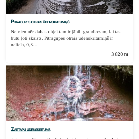
Pitragupes otrais ūdenskritumiņš
Ne vienmēr dabas objektam ir jābūt grandiozam, lai tas
būtu ļoti skaists. Pitragupes otrais ūdenskritumiņš ir
neliela, 0,3…
3 820 m
Zartapu ūdenskritums