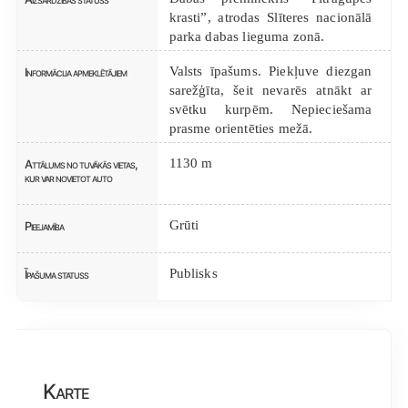
krasti”, atrodas Slīteres nacionālā
parka dabas lieguma zonā.
Valsts īpašums. Piekļuve diezgan
Informācija apmeklētājiem
sarežģīta, šeit nevarēs atnākt ar
svētku kurpēm. Nepieciešama
prasme orientēties mežā.
1130 m
Attālums no tuvākās vietas,
kur var novietot auto
Grūti
Pieejamība
Publisks
Īpašuma statuss
Karte