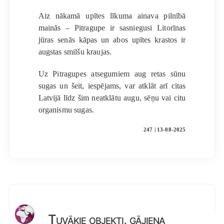
Aiz nākamā upītes līkuma ainava pilnībā
mainās – Pitragupe ir sasniegusi Litorīnas
jūras senās kāpas un abos upītes krastos ir
augstas smilšu kraujas.
Uz Pitragupes atsegumiem aug retas sūnu
sugas un šeit, iespējams, var atklāt arī citas
Latvijā līdz šim neatklātu augu, sēņu vai citu
organismu sugas.
247 | 13-08-2025
Tuvākie objekti, gājiena