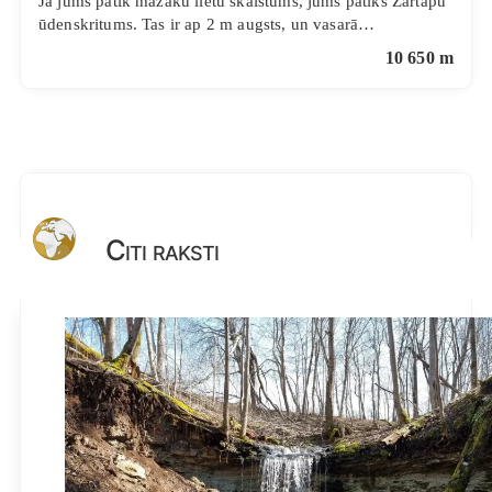
Ja jums patīk mazāku lietu skaistums, jums patiks Zartapu
ūdenskritums. Tas ir ap 2 m augsts, un vasarā…
10 650 m
Citi raksti