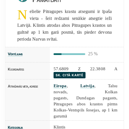
N
elielie Pitragupes krastu atsegumi ir īpaša
vieta - šeit redzami senākie atsegtie ieži
Latvijā. Klintis atrodas abos Pitragupes krastos un
gultnē ap 1 km garā posmā, tās pieder devona
perioda Narvas svītai.
25 %
Vērtējums
57.6809 Z 22.3808 A
Koordinātes
SK. CITĀ KARTĒ
Eiropa
,
Latvija
, Talsu
Atrašanās vieta, adrese
novads, Kolkas
pagasts, Dundagas pagasts,
Pitragupes abos krastos pirms
Kolkas-Ventspils šosejas, ap 1 km
garumā
Klintis
Kategorija