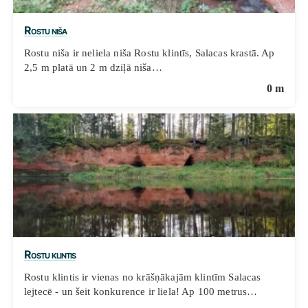
Rostu niša
Rostu niša ir neliela niša Rostu klintīs, Salacas krastā. Ap
2,5 m platā un 2 m dziļā niša…
0 m
Rostu klintis
Rostu klintis ir vienas no krāšņākajām klintīm Salacas
lejtecē - un šeit konkurence ir liela! Ap 100 metrus…