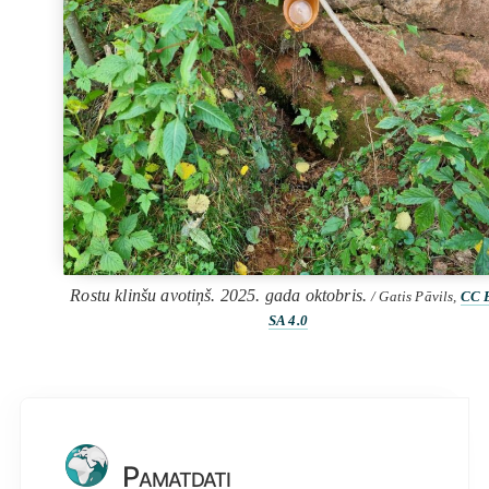
Rostu klinšu avotiņš. 2025. gada oktobris.
/ Gatis Pāvils,
CC 
SA 4.0
Pamatdati