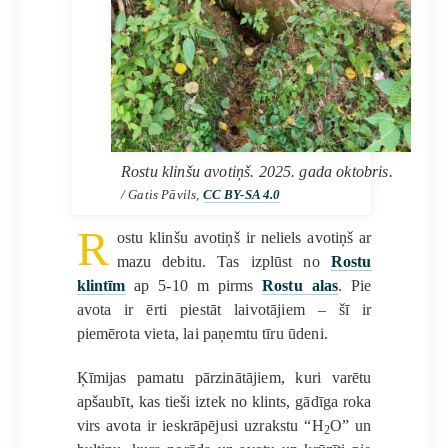
Rostu klinšu avotiņš. 2025. gada oktobris.
/ Gatis Pāvils,
CC BY-SA 4.0
R
ostu klinšu avotiņš ir neliels avotiņš ar
mazu debitu. Tas izplūst no
Rostu
klintīm
ap 5-10 m pirms
Rostu alas
. Pie
avota ir ērti piestāt laivotājiem – šī ir
piemērota vieta, lai paņemtu tīru ūdeni.
Ķīmijas pamatu pārzinātājiem, kuri varētu
apšaubīt, kas tieši iztek no klints, gādīga roka
virs avota ir ieskrāpējusi uzrakstu “H
O” un
2