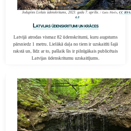
Jodupītes Lielais ūdenskritums, 2023. gada 7. aprīlis.
/ Gatis Pāvils,
CC BY-S
4.0
Latvijas ūdenskritumi un krāces
Latvijā atrodas vismaz 82 ūdenskritumi, kuru augstums
pārsniedz 1 metru. Lielākā daļa no tiem ir uzskaitīti šajā
rakstā un, līdz ar to, pašlaik šis ir pilnīgākais publicētais
Latvijas ūdenskritumu uzskaitījums.