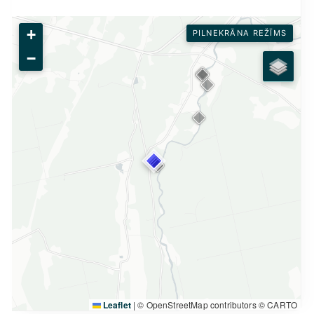
+
PILNEKRĀNA REŽĪMS
−
Leaflet
|
© OpenStreetMap contributors © CARTO