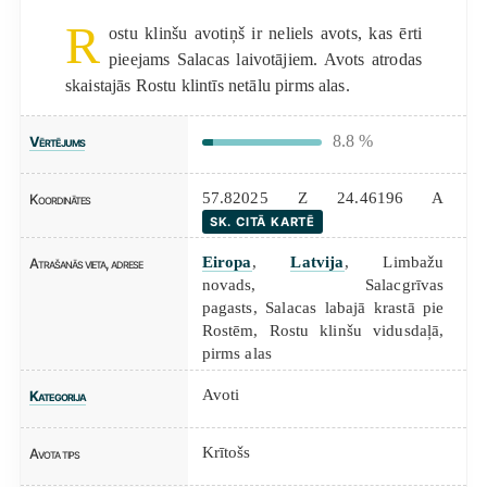
R
ostu klinšu avotiņš ir neliels avots, kas ērti
pieejams Salacas laivotājiem. Avots atrodas
skaistajās Rostu klintīs netālu pirms alas.
8.8 %
Vērtējums
57.82025 Z 24.46196 A
Koordinātes
SK. CITĀ KARTĒ
Eiropa
,
Latvija
, Limbažu
Atrašanās vieta, adrese
novads, Salacgrīvas
pagasts, Salacas labajā krastā pie
Rostēm, Rostu klinšu vidusdaļā,
pirms alas
Avoti
Kategorija
Krītošs
Avota tips