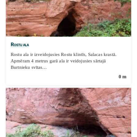
Rostu ala
Rostu ala ir izveidojusies Rostu klintīs, Salacas krastā.
Apmēram 4 metrus garā ala ir veidojusies sārtajā
Burtnieku svītas…
0 m