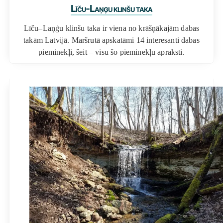
Līču-Laņģu klinšu taka
Līču–Laņģu klinšu taka ir viena no krāšņākajām dabas
takām Latvijā. Maršrutā apskatāmi 14 interesanti dabas
pieminekļi, šeit – visu šo pieminekļu apraksti.