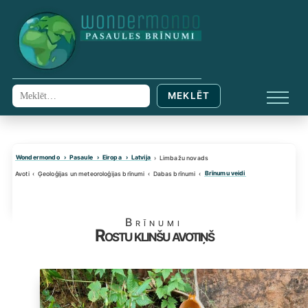
Skip
to
content
MEKLĒT
Meklēt:
IZVĒL
Wondermondo
Pasaule
Eiropa
Latvija
Limbažu novads
Brīnumu veidi
Avoti
Ģeoloģijas un meteoroloģijas brīnumi
Dabas brīnumi
Brīnumi
Rostu klinšu avotiņš