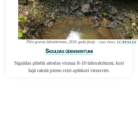
Pūču gravas ūdenskritums, 2024. gada jūnijs.
/ Gatis Pāvils,
CC BY-SA 4.0
Siguldas ūdenskritumi
Siguldas pilsētā atrodas vismaz 8-10 ūdenskritumi, kuri
šajā rakstā pirmo reizi aplūkoti vienuviet.