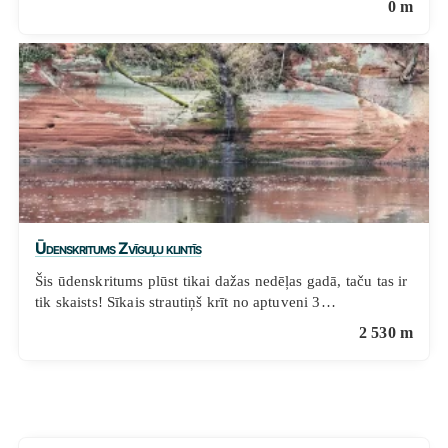
0 m
Ūdenskritums Zvīguļu klintīs
Šis ūdenskritums plūst tikai dažas nedēļas gadā, taču tas ir
tik skaists! Sīkais strautiņš krīt no aptuveni 3…
2 530 m