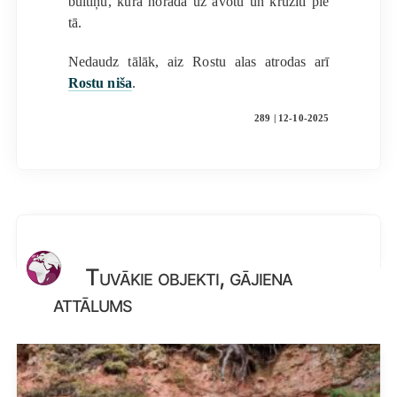
bultiņu, kura norāda uz avotu un krūzīti pie
tā.
Nedaudz tālāk, aiz Rostu alas atrodas arī
Rostu niša
.
289 | 12-10-2025
Tuvākie objekti, gājiena
attālums