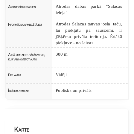
Atrodas dabas parkā “Salacas
Aizsardzības statuss
ieleja”
Atrodas Salacas tauvas joslā, taču,
Informācija apmeklētājiem
lai piekļūtu pa sauszemi, ir
jāšķērso privāta teritorija. Ērtākā
piekļuve - no laivas.
380 m
Attālums no tuvākās vietas,
kur var novietot auto
Vidēji
Pieejamība
Publisks un privāts
Īpašuma statuss
Karte