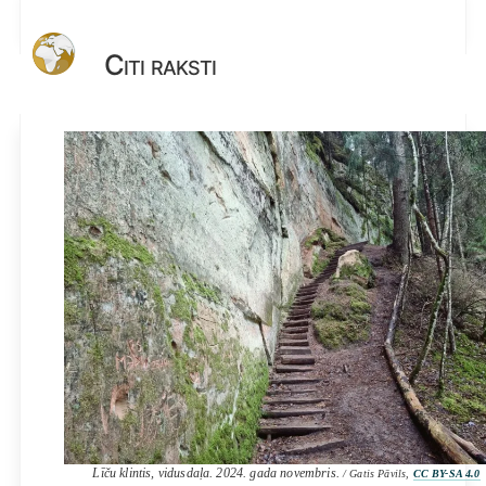
Citi raksti
Līču klintis, vidusdaļa. 2024. gada novembris.
/ Gatis Pāvils,
CC BY-SA 4.0