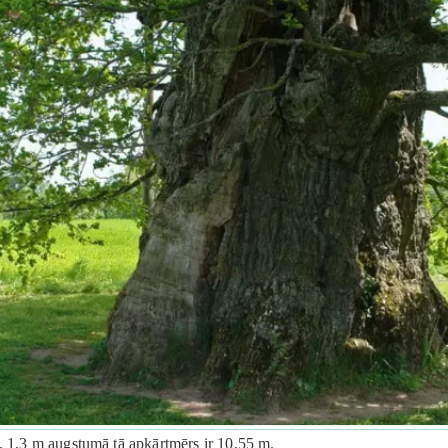
ā. 1,3 m augstumā tā apkārtmērs ir 10,55 m.