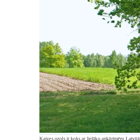
Kaives ozols ir koks ar lielāko apkārtmēru Latvij