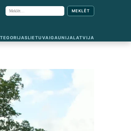
MEKLĒT
Meklēt:
TEGORIJAS
LIETUVA
IGAUNIJA
LATVIJA