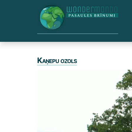
Skip
to
content
Kaņepu ozols