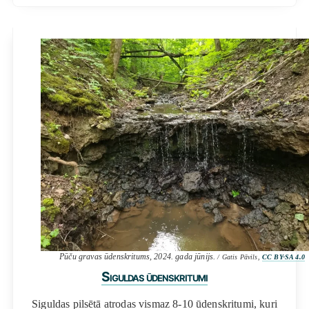
Pūču gravas ūdenskritums, 2024. gada jūnijs.
/ Gatis Pāvils,
CC BY-SA 4.0
Siguldas ūdenskritumi
Siguldas pilsētā atrodas vismaz 8-10 ūdenskritumi, kuri