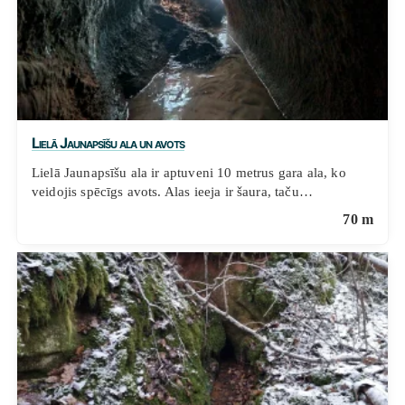
Lielā Jaunapsīšu ala un avots
Lielā Jaunapsīšu ala ir aptuveni 10 metrus gara ala, ko
veidojis spēcīgs avots. Alas ieeja ir šaura, taču…
70 m