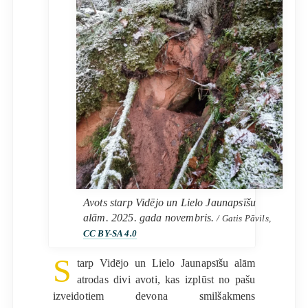
Avots starp Vidējo un Lielo Jaunapsīšu
alām. 2025. gada novembris.
/ Gatis Pāvils,
CC BY-SA 4.0
S
tarp Vidējo un Lielo Jaunapsīšu alām
atrodas divi avoti, kas izplūst no pašu
izveidotiem devona smilšakmens