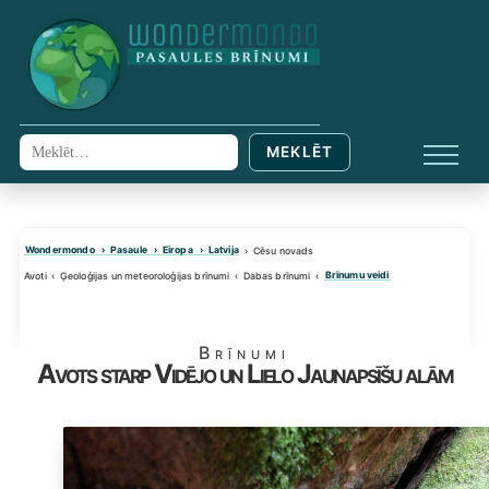
Skip
to
content
MEKLĒT
Meklēt:
IZVĒL
Wondermondo
Pasaule
Eiropa
Latvija
Cēsu novads
Brīnumu veidi
Avoti
Ģeoloģijas un meteoroloģijas brīnumi
Dabas brīnumi
Brīnumi
Avots starp Vidējo un Lielo Jaunapsīšu alām