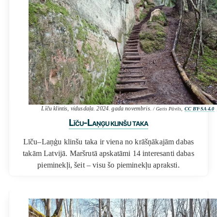
Līču klintis, vidusdaļa. 2024. gada novembris.
/ Gatis Pāvils,
CC BY-SA 4.0
Līču-Laņģu klinšu taka
Līču–Laņģu klinšu taka ir viena no krāšņākajām dabas
takām Latvijā. Maršrutā apskatāmi 14 interesanti dabas
pieminekļi, šeit – visu šo pieminekļu apraksti.