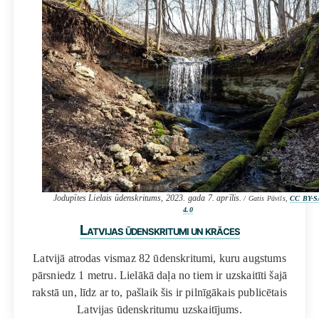
Jodupītes Lielais ūdenskritums, 2023. gada 7. aprīlis.
/ Gatis Pāvils,
CC BY-S
4.0
Latvijas ūdenskritumi un krāces
Latvijā atrodas vismaz 82 ūdenskritumi, kuru augstums
pārsniedz 1 metru. Lielākā daļa no tiem ir uzskaitīti šajā
rakstā un, līdz ar to, pašlaik šis ir pilnīgākais publicētais
Latvijas ūdenskritumu uzskaitījums.