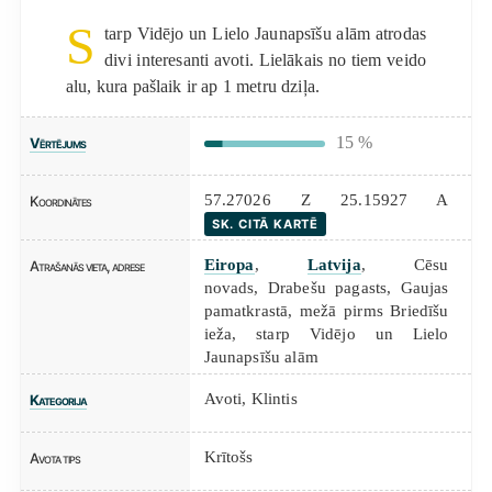
S
tarp Vidējo un Lielo Jaunapsīšu alām atrodas
divi interesanti avoti. Lielākais no tiem veido
alu, kura pašlaik ir ap 1 metru dziļa.
15 %
Vērtējums
57.27026 Z 25.15927 A
Koordinātes
SK. CITĀ KARTĒ
Eiropa
,
Latvija
, Cēsu
Atrašanās vieta, adrese
novads, Drabešu pagasts, Gaujas
pamatkrastā, mežā pirms Briedīšu
ieža, starp Vidējo un Lielo
Jaunapsīšu alām
Avoti
,
Klintis
Kategorija
Krītošs
Avota tips