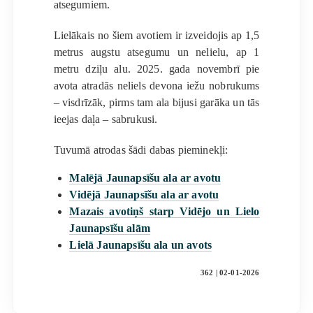
atsegumiem.
Lielākais no šiem avotiem ir izveidojis ap 1,5
metrus augstu atsegumu un nelielu, ap 1
metru dziļu alu. 2025. gada novembrī pie
avota atradās neliels devona iežu nobrukums
– visdrīzāk, pirms tam ala bijusi garāka un tās
ieejas daļa – sabrukusi.
Tuvumā atrodas šādi dabas pieminekļi:
Malējā Jaunapsīšu ala ar avotu
Vidējā Jaunapsīšu ala ar avotu
Mazais avotiņš starp Vidējo un Lielo
Jaunapsīšu alām
Lielā Jaunapsīšu ala un avots
362 | 02-01-2026