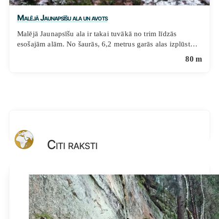
Malējā Jaunapsīšu ala un avots
Malējā Jaunapsīšu ala ir takai tuvākā no trim līdzās
esošajām alām. No šaurās, 6,2 metrus garās alas izplūst…
80 m
Citi raksti