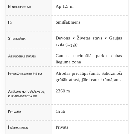
Ap 1,5 m
Klints augstums
Smilšakmens
Ieži
Devons 🢖 Živetas stāvs 🢖 Gaujas
Stratigrāfija
svīta (D
gj)
2
Gaujas nacionālā parka dabas
Aizsardzības statuss
lieguma zona
Atrodas privātīpašumā. Salīdzinoši
Informācija apmeklētājiem
grūtāk atrast, jāiet caur krūmājam.
2360 m
Attālums no tuvākās vietas,
kur var novietot auto
Grūti
Pieejamība
Privāts
Īpašuma statuss