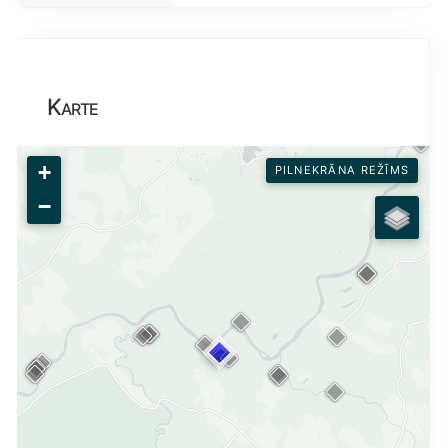
Karte
+
PILNEKRĀNA REŽĪMS
−