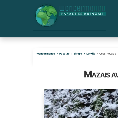
Skip
to
content
Wondermondo
Pasaule
Eiropa
Latvija
Cēsu novads
Mazais av