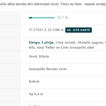
īšu alām atrodas divi interesanti avoti. Viens no tiem - mazais avotiņš 
11.7 %
57.27037 Z 25.1586 A
SK. CITĀ KARTĒ
Eiropa
,
Latvija
, Cēsu novads, Drabešu pagasts, 
ieža, starp Vidējo un Lielo Jaunapsīšu alām
Avoti
,
Klintis
Jaunapsīšu Bezalas avots
Krītošs
Ap 0,4 m