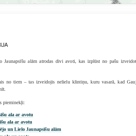
ija
o Jaunapsīšu alām atrodas divi avoti, kas izplūst no pašu izvei
is no tiem – tas izveidojis nelielu klintiņu, kuru vasarā, kad Gau
īt.
s pieminekļi:
īšu ala ar avotu
šu ala ar avotu
dējo un Lielo Jaunapsīšu alām