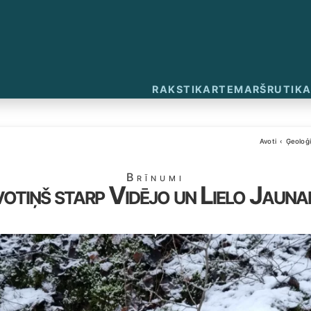
RAKSTI
KARTE
MARŠRUTI
KA
Avoti
Ģeoloģi
Brīnumi
otiņš starp Vidējo un Lielo Jauna