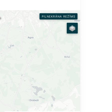
PILNEKRĀNA REŽĪMS