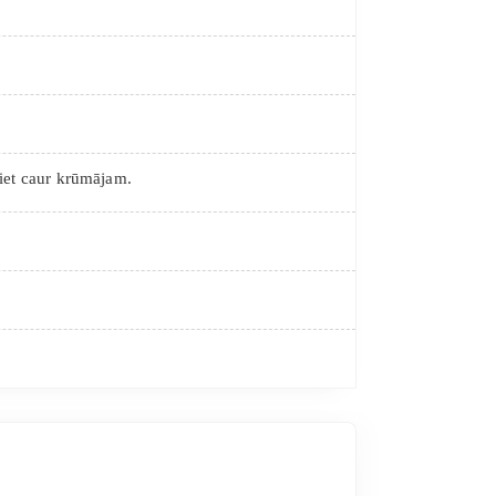
āiet caur krūmājam.