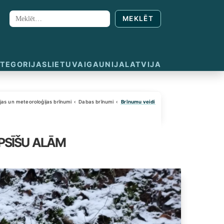
MEKLĒT
Meklēt:
TEGORIJAS
LIETUVA
IGAUNIJA
LATVIJA
jas un meteoroloģijas brīnumi
Dabas brīnumi
Brīnumu veidi
psīšu alām