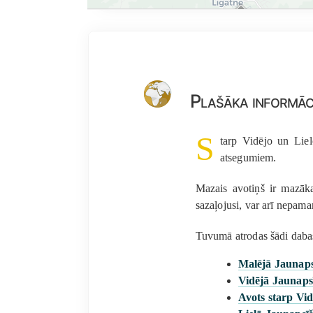
Plašāka informāc
S
tarp Vidējo un Liel
atsegumiem.
Mazais avotiņš ir mazāka
sazaļojusi, var arī nepaman
Tuvumā atrodas šādi daba
Malējā Jaunaps
Vidējā Jaunapsī
Avots starp Vi