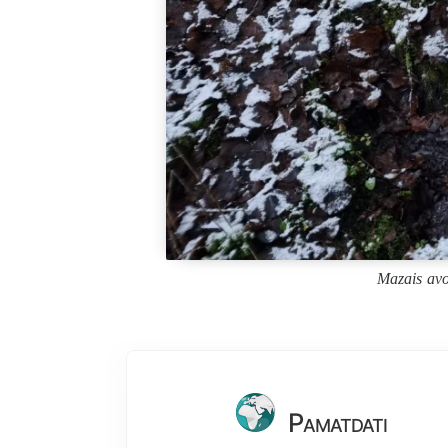
Mazais avo
Pamatdati