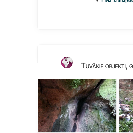
Lielā Jaunapsīš
Tuvākie objekti, 