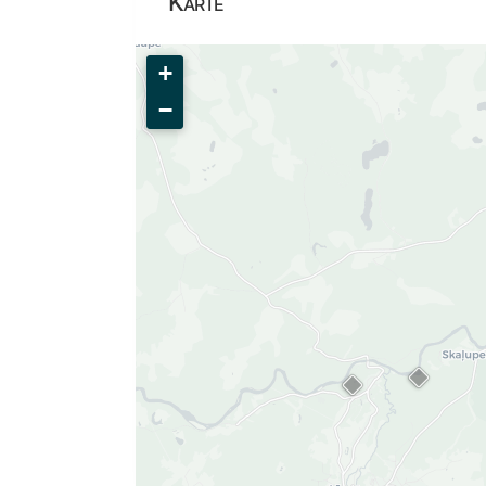
Karte
+
−