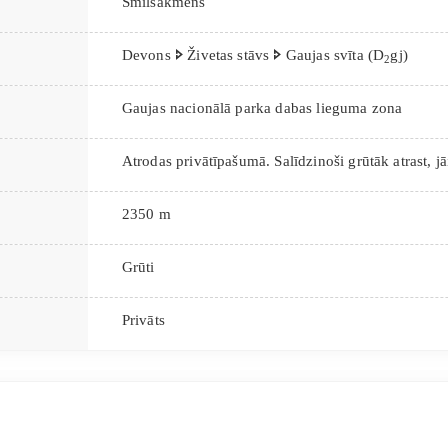
Smilšakmens
Devons 🢖 Živetas stāvs 🢖 Gaujas svīta (D
gj)
2
Gaujas nacionālā parka dabas lieguma zona
Atrodas privātīpašumā. Salīdzinoši grūtāk atrast, j
2350 m
Grūti
Privāts