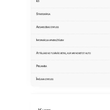
Ieži
Stratigrāfija
Aizsardzības statuss
Informācija apmeklētājiem
Attālums no tuvākās vietas, kur var novietot auto
Pieejamība
Īpašuma statuss