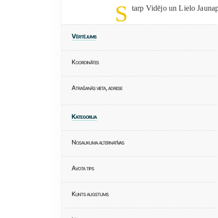
S
tarp Vidējo un Lielo Jaunaps
Vērtējums
Koordinātes
Atrašanās vieta, adrese
Kategorija
Nosaukuma alternatīvas
Avota tips
Klints augstums