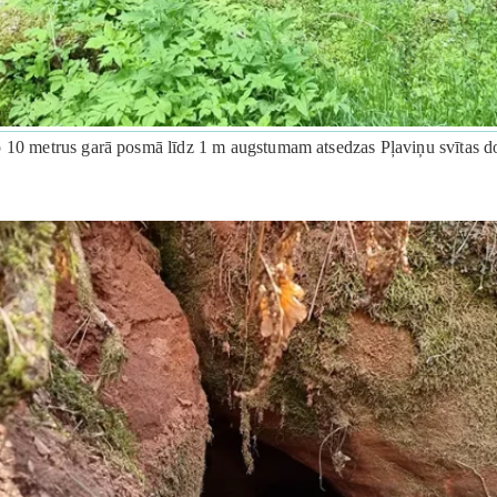
p 10 metrus garā posmā līdz 1 m augstumam atsedzas Pļaviņu svītas do