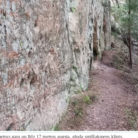
metrus gara un līdz 17 metrus augsta, gluda smilšakmens klints.