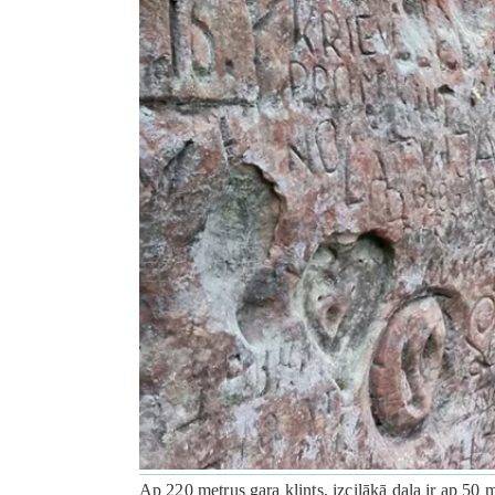
Ap 220 metrus gara klints, izcilākā daļa ir ap 50 