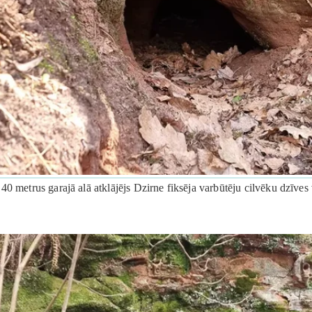
0 metrus garajā alā atklājējs Dzirne fiksēja varbūtēju cilvēku dzīves 