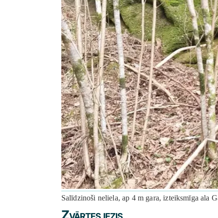
Salīdzinoši neliela, ap 4 m gara, izteiksmīga ala
Zvārtes iezis