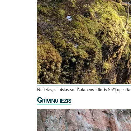
Nelielas, skaistas smilšakmens klintis Strīķupes kr
Grīviņu iezis