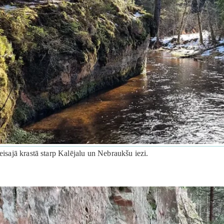
eisajā krastā starp Kalējalu un Nebraukšu iezi.