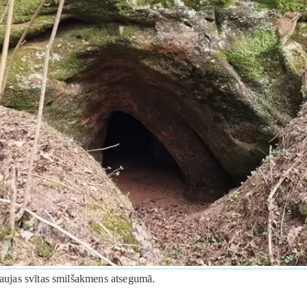
 Gaujas svītas smilšakmens atsegumā.