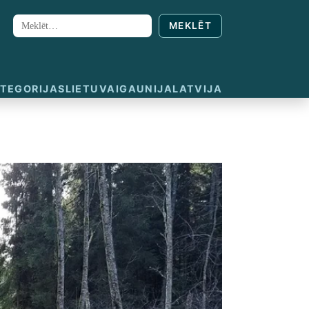
MEKLĒT
Meklēt:
TEGORIJAS
LIETUVA
IGAUNIJA
LATVIJA