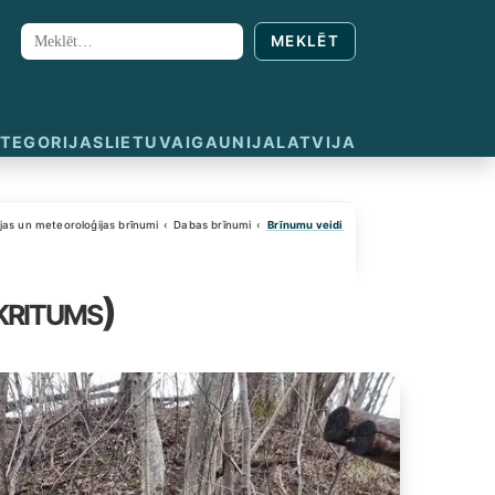
MEKLĒT
Meklēt:
TEGORIJAS
LIETUVA
IGAUNIJA
LATVIJA
jas un meteoroloģijas brīnumi
Dabas brīnumi
Brīnumu veidi
kritums)