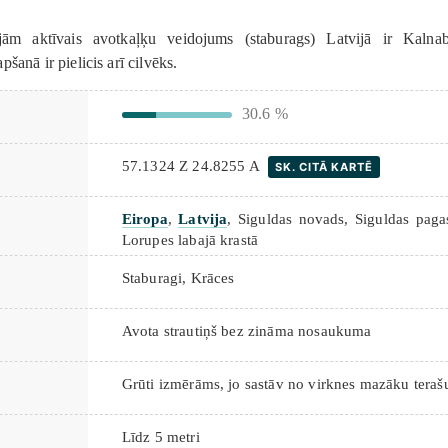
ojām aktīvais avotkaļķu veidojums (staburags) Latvijā ir Kalna
šanā ir pielicis arī cilvēks.
30.6 %
57.1324 Z 24.8255 A
SK. CITĀ KARTĒ
Eiropa
,
Latvija
, Siguldas novads, Siguldas paga
Lorupes labajā krastā
Staburagi
,
Krāces
Avota strautiņš bez zināma nosaukuma
Grūti izmērāms, jo sastāv no virknes mazāku teraš
Līdz 5 metri