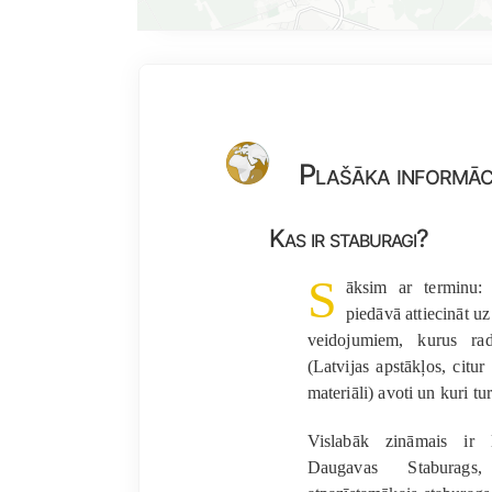
Plašāka informāc
Kas ir staburagi?
S
āksim ar terminu
piedāvā attiecināt u
veidojumiem, kurus rad
(Latvijas apstākļos, citur
materiāli) avoti un kuri tu
Vislabāk zināmais ir l
Daugavas Staburag