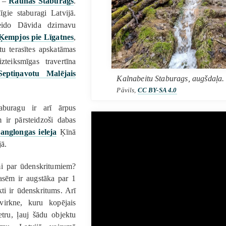
s –
Raunas Staburags
.
gie staburagi Latvijā.
eido Dāvida dzirnavu
Ķempjos pie Līgatnes
,
u terasītes apskatāmas
zteiksmīgas travertīna
Septiņavotu Malējais
Kalnabeitu Staburags, augšdaļa.
Pāvils,
CC BY-SA 4.0
aburagu ir arī ārpus
 ir pārsteidzoši dabas
anglongas ieleja
Ķīnā
jā.
mi par ūdenskritumiem?
asēm ir augstāka par 1
kti ir ūdenskritums. Arī
 virkne, kuru kopējais
tru, ļauj šādu objektu