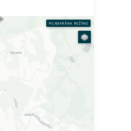
PILNEKRĀNA REŽĪMS