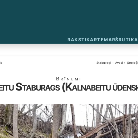
RAKSTI
KARTE
MARŠRUTI
KA
ds
Staburagi
Avoti
Ģeoloģi
Brīnumi
itu Staburags (Kalnabeitu ūdens