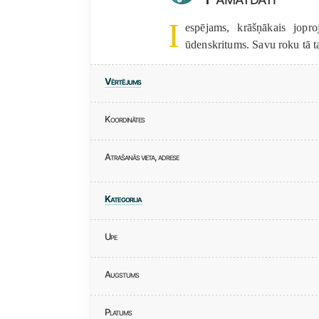
I
espējams, krāšņākais jopr
ūdenskritums. Savu roku tā tap
Vērtējums
Koordinātes
Atrašanās vieta, adrese
Kategorija
Upe
Augstums
Platums