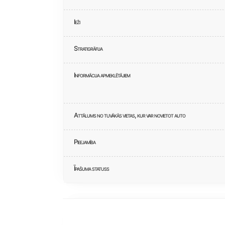
Ieži
Stratigrāfija
Informācija apmeklētājiem
Attālums no tuvākās vietas, kur var novietot auto
Pieejamība
Īpašuma statuss