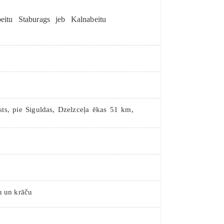
beitu Staburags jeb Kalnabeitu
sts, pie Siguldas, Dzelzceļa ēkas 51 km,
u un krāču