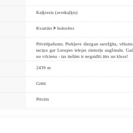
Kaļķiezis (avotkaļķis)
Kvartārs 🢖 holocēns
Privātīpašums. Piekļuve diezgan sarežģīta, vēlams
taciņu gar Lorupes ielejas ziemeļu augšmalu. Gad
no vilciena - tas tiešām ir negaidīti ātrs un kluss!
2439 m
Grūti
Privāts