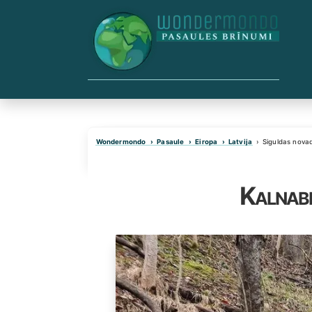
Skip
to
content
Wondermondo
Pasaule
Eiropa
Latvija
Siguldas nova
Kalnabe