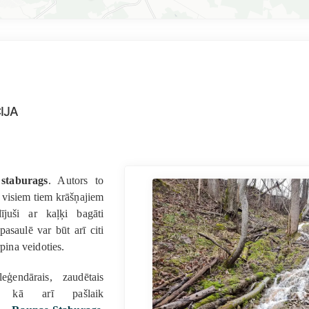
ija
:
staburags
. Autors to
z visiem tiem krāšņajiem
ījuši ar kaļķi bagāti
 pasaulē var būt arī citi
rpina veidoties.
eģendārais, zaudētais
s, kā arī pašlaik