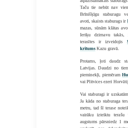
atpazīstamākais staburag
Taču tie nebūt nav vienī
Brīnišķīgu staburagu v
avoti, skaists staburags ir
mazas, sūnām klātas avot
Ieriķu dzirnavu takās, i
terasītes ir izveidojis
kritums
Kazu gravā.
Protams, ļoti daudz st
Latvijas. Daudzi no tiem
pieminekļi, piemēram
Hu
vai Plitvices ezeri Horvāti
Vai staburagi ir uzskatā
Ja kāda no staburaga ter
metru, tad šī terase notei
vairāku izteiktu terašu
augstums pārsniedz 1 me