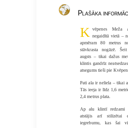
Plašāka informāc
K
vēpenes Meža a
negaidītā vietā – n
apmēram 80 metrus no
stāvkrasta nogāzē. Šeit
augsts – tikai dažus me
klintis gandrīz neatsedza
atsegums tieši pie Kvēpen
Pati ala ir neliela – tika
Tās ieeja ir līdz 1,6 me
2,4 metrus plata.
Ap alu klintī redzami 
atstājis arī stilizētai
iegrebumu, kas šai vi