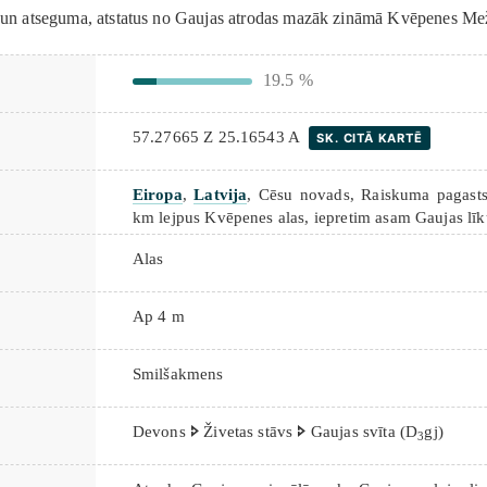
un atseguma, atstatus no Gaujas atrodas mazāk zināmā Kvēpenes Mež
19.5 %
57.27665 Z 25.16543 A
SK. CITĀ KARTĒ
Eiropa
,
Latvija
, Cēsu novads, Raiskuma pagasts
km lejpus Kvēpenes alas, iepretim asam Gaujas l
Alas
Ap 4 m
Smilšakmens
Devons 🢖 Živetas stāvs 🢖 Gaujas svīta (D
gj)
3