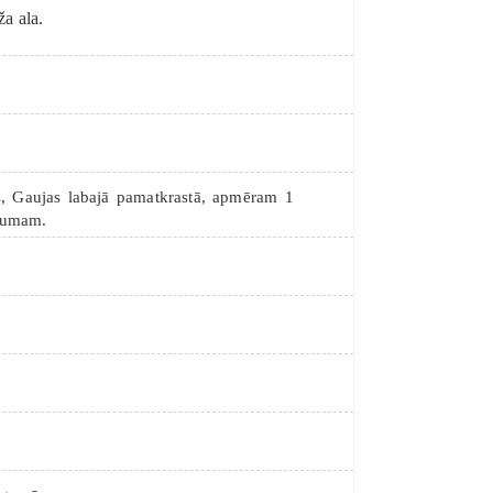
a ala.
, Gaujas labajā pamatkrastā, apmēram 1
īkumam.