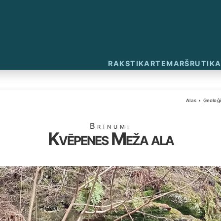
RAKSTI
KARTE
MARŠRUTI
KA
Alas
Ģeoloģi
Brīnumi
Kvēpenes Meža ala