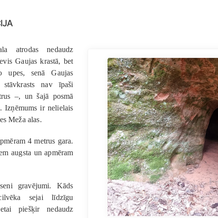
ija
la atrodas nedaudz
evis Gaujas krastā, bet
 upes, senā Gaujas
 stāvkrasts nav īpaši
trus –, un šajā posmā
s. Izņēmums ir nelielais
es Meža alas.
i apmēram 4 metrus gara.
triem augsta un apmēram
seni gravējumi. Kāds
 cilvēka sejai līdzīgu
etai piešķir nedaudz