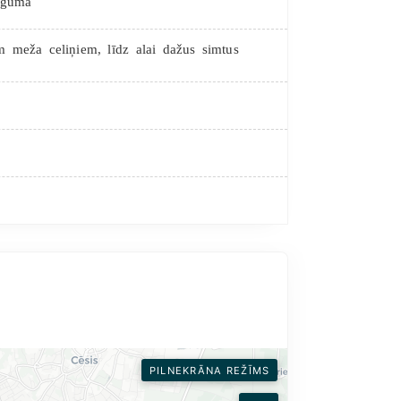
iegumā
em meža celiņiem, līdz alai dažus simtus
PILNEKRĀNA REŽĪMS