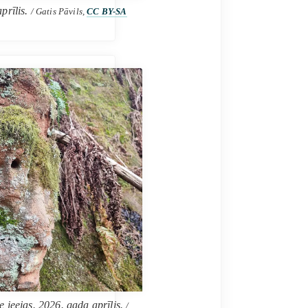
prīlis.
/ Gatis Pāvils,
CC BY-SA
 ieejas. 2026. gada aprīlis.
/