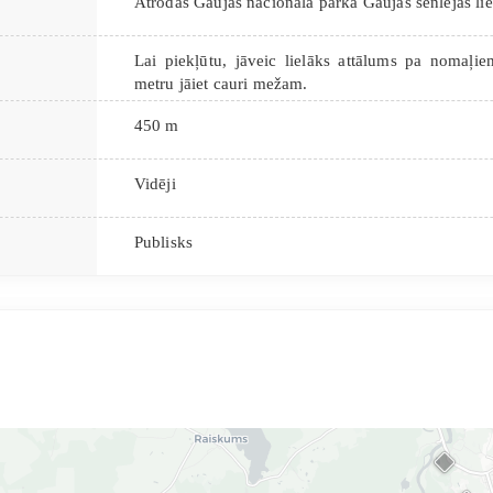
Atrodas Gaujas nacionālā parka Gaujas senlejas l
Lai piekļūtu, jāveic lielāks attālums pa nomaļi
metru jāiet cauri mežam.
450 m
Vidēji
Publisks