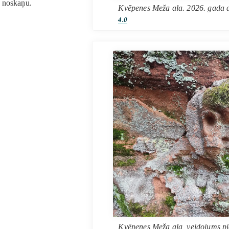
 noskaņu.
Kvēpenes Meža ala. 2026. gada a
4.0
Kvēpenes Meža ala, veidojums pie