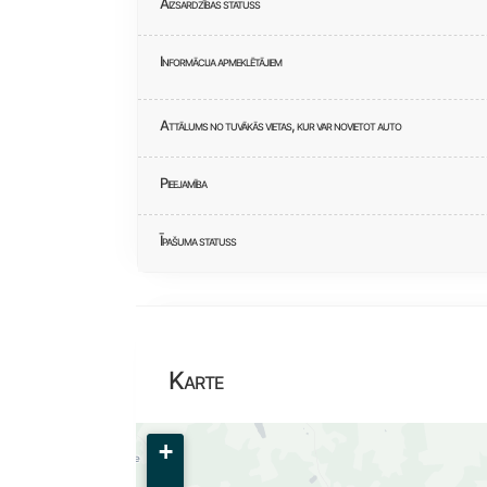
Aizsardzības statuss
Informācija apmeklētājiem
Attālums no tuvākās vietas, kur var novietot auto
Pieejamība
Īpašuma statuss
Karte
+