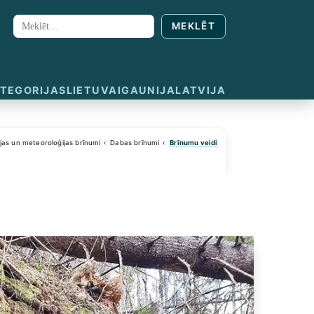
MEKLĒT
Meklēt:
TEGORIJAS
LIETUVA
IGAUNIJA
LATVIJA
jas un meteoroloģijas brīnumi
Dabas brīnumi
Brīnumu veidi