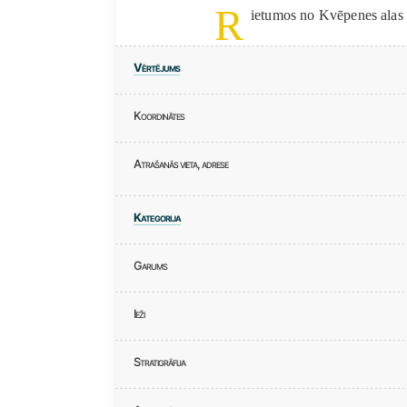
R
ietumos no Kvēpenes alas 
Vērtējums
Koordinātes
Atrašanās vieta, adrese
Kategorija
Garums
Ieži
Stratigrāfija