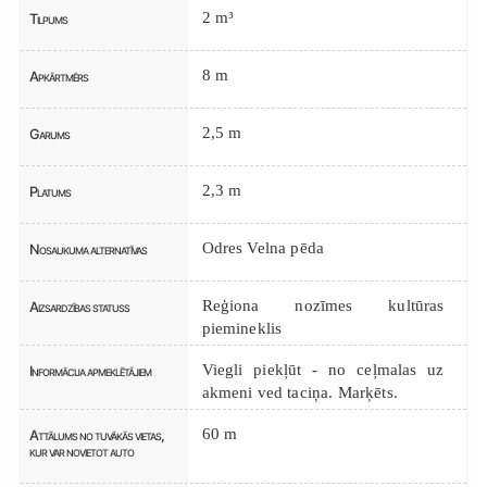
2 m³
Tilpums
8 m
Apkārtmērs
2,5 m
Garums
2,3 m
Platums
Odres Velna pēda
Nosaukuma alternatīvas
Reģiona nozīmes kultūras
Aizsardzības statuss
piemineklis
Viegli piekļūt - no ceļmalas uz
Informācija apmeklētājiem
akmeni ved taciņa. Marķēts.
60 m
Attālums no tuvākās vietas,
kur var novietot auto