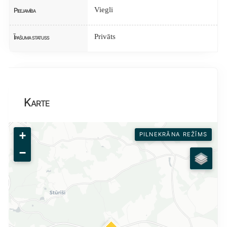
Viegli
Pieejamība
Privāts
Īpašuma statuss
Karte
+
PILNEKRĀNA REŽĪMS
−