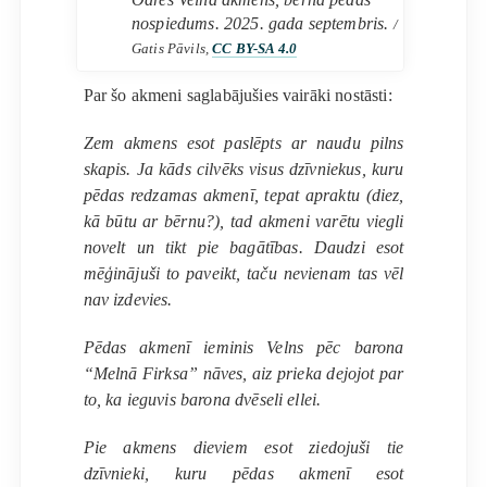
nospiedums. 2025. gada septembris.
/
Gatis Pāvils,
CC BY-SA 4.0
Par šo akmeni saglabājušies vairāki nostāsti:
Zem akmens esot paslēpts ar naudu pilns
skapis. Ja kāds cilvēks visus dzīvniekus, kuru
pēdas redzamas akmenī, tepat apraktu (diez,
kā būtu ar bērnu?), tad akmeni varētu viegli
novelt un tikt pie bagātības. Daudzi esot
mēģinājuši to paveikt, taču nevienam tas vēl
nav izdevies.
Pēdas akmenī ieminis Velns pēc barona
“Melnā Firksa” nāves, aiz prieka dejojot par
to, ka ieguvis barona dvēseli ellei.
Pie akmens dieviem esot ziedojuši tie
dzīvnieki, kuru pēdas akmenī esot