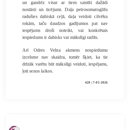
un gandrīz visur ar tiem saistīti dažādi
nostāsti un ticējumi. Daļa petrosomatoglifu
radušies dabiskā ceļā, daļa veidoti cilvēku
rokām, taču daudzos gadījumos pat nav
iespējams droši noteikt, vai konkrētais
iespiedums ir dabisks vai mākslīgi radīts.
Arī Odres Velna akmens nospiedumu
izcelsme nav skaidra, tomēr šķiet, ka tie
drīzāk varētu būt mākslīgi veidoti, iespējams,
ļoti senos laikos.
428 | 7-05-2026