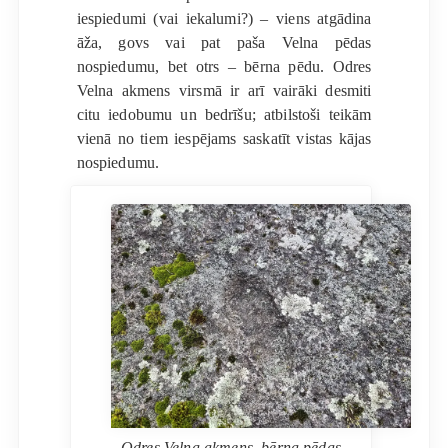
iespiedumi (vai iekalumi?) – viens atgādina
āža, govs vai pat paša Velna pēdas
nospiedumu, bet otrs – bērna pēdu. Odres
Velna akmens virsmā ir arī vairāki desmiti
citu iedobumu un bedrīšu; atbilstoši teikām
vienā no tiem iespējams saskatīt vistas kājas
nospiedumu.
Odres Velna akmens, bērna pēdas