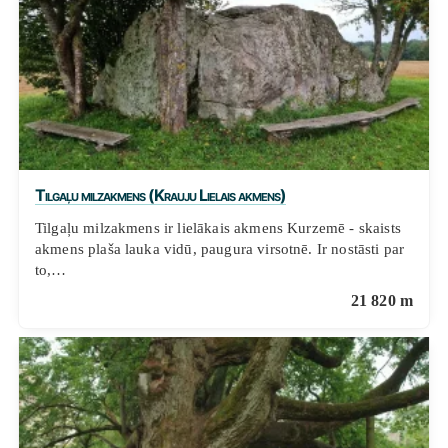
Tilgaļu milzakmens (Krauju Lielais akmens)
Tilgaļu milzakmens ir lielākais akmens Kurzemē - skaists
akmens plaša lauka vidū, paugura virsotnē. Ir nostāsti par
to,…
21 820 m