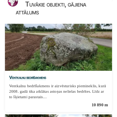
Tuvākie objekti, gājiena
attālums
Ventkalnu bedrīšakmens
Ventkalnu bedrīšakmens ir aizvēsturisks piemineklis, kurā
2008. gadā tika atklātas astoņas nelielas bedrītes. Līdz ar
to šķietami parastais…
10 890 m