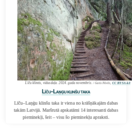
Līču klintis, vidusdaļa. 2024. gada novembris.
/ Gatis Pāvils,
CC BY-SA 4.0
Līču-Laņģu klinšu taka
Līču–Laņģu klinšu taka ir viena no krāšņākajām dabas
takām Latvijā. Maršrutā apskatāmi 14 interesanti dabas
pieminekļi, šeit – visu šo pieminekļu apraksti.