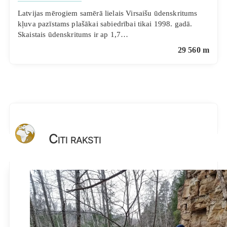
Latvijas mērogiem samērā lielais Virsaišu ūdenskritums
kļuva pazīstams plašākai sabiedrībai tikai 1998. gadā.
Skaistais ūdenskritums ir ap 1,7…
29 560 m
Citi raksti