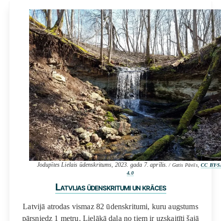
Jodupītes Lielais ūdenskritums, 2023. gada 7. aprīlis.
/ Gatis Pāvils,
CC BY-S
4.0
Latvijas ūdenskritumi un krāces
Latvijā atrodas vismaz 82 ūdenskritumi, kuru augstums
pārsniedz 1 metru. Lielākā daļa no tiem ir uzskaitīti šajā