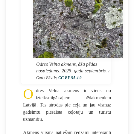
Odres Velna akmens, āža pēdas
nospiedums. 2025. gada septembris.
/
Gatis Pāvils,
CC BY-SA 4.0
O
dres Velna akmens ir viens no
izteiksmīgākajiem pēdakmeņiem
Latvijā. Tas atrodas pie ceļa un jau vismaz
gadsimtu piesaista ceļotāju un tūristu
uzmanību.
Akmens virsmā patiešām redzami interesanti