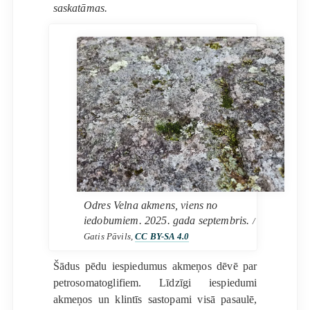
saskatāmas.
Odres Velna akmens, viens no
iedobumiem. 2025. gada septembris.
/
Gatis Pāvils,
CC BY-SA 4.0
Šādus pēdu iespiedumus akmeņos dēvē par
petrosomatoglifiem. Līdzīgi iespiedumi
akmeņos un klintīs sastopami visā pasaulē,