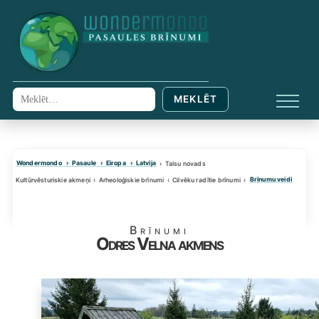
Skip
to
content
MEKLĒT
Meklēt:
IZVĒL
Wondermondo
Pasaule
Eiropa
Latvija
Talsu novads
Brīnumu veidi
Kultūrvēsturiskie akmeņi
Arheoloģiskie brīnumi
Cilvēku radītie brīnumi
Brīnumi
Odres Velna akmens