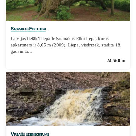
Sasmakas Elku liepa
Latvijas lielākā liepa ir Sasmakas Elku liepa, kuras
apkārtmērs ir 8,65 m (2009). Liepa, visdrīzāk, stādīta 18.
gadsimta…
24 560 m
Virsaišu ūdenskritums