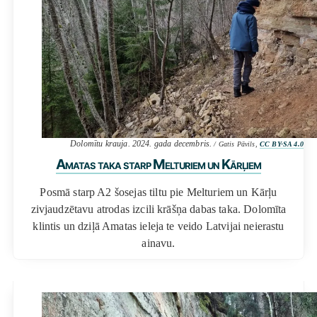
Dolomītu krauja. 2024. gada decembris.
/ Gatis Pāvils,
CC BY-SA 4.0
Amatas taka starp Melturiem un Kārļiem
Posmā starp A2 šosejas tiltu pie Melturiem un Kārļu
zivjaudzētavu atrodas izcili krāšņa dabas taka. Dolomīta
klintis un dziļā Amatas ieleja te veido Latvijai neierastu
ainavu.