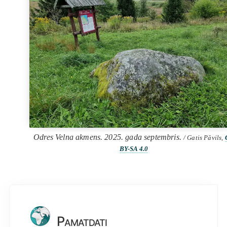
Odres Velna akmens. 2025. gada septembris.
/ Gatis Pāvils,
BY-SA 4.0
Pamatdati