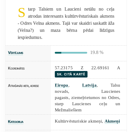
S
tarp Talsiem un Laucieni netālu no ceļa
atrodas interesants kultūrvēsturiskais akmens
- Odres Velna akmens. Tajā var skaidri saskatīt āža
(Velna?) un maza bērna pēdai līdzīgus
iespiedumus.
19.8 %
Vērtējums
57.23175 Z 22.69161 A
Koordinātes
SK. CITĀ KARTĒ
Eiropa
,
Latvija
, Talsu
Atrašanās vieta, adrese
novads, Laucienes
pagasts, ziemeļrietumos no Odres,
starp Laucienes ceļu un
Mežmaliešiem
Kultūrvēsturiskie akmeņi
,
Akmeņi
Kategorija