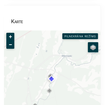
Karte
+
PILNEKRĀNA REŽĪMS
−