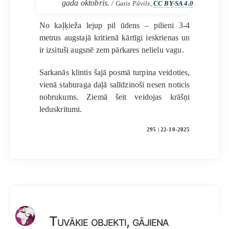
gada oktobris.
/ Gatis Pāvils,
CC BY-SA 4.0
No kaļķieža lejup pil ūdens – pilieni 3-4
metrus augstajā kritienā kārtīgi ieskrienas un
ir izsituši augsnē zem pārkares nelielu vagu.
Sarkanās klintis šajā posmā turpina veidoties,
vienā staburaga daļā salīdzinoši nesen noticis
nobrukums. Ziemā šeit veidojas krāšņi
leduskritumi.
295 | 22-10-2025
Tuvākie objekti, gājiena