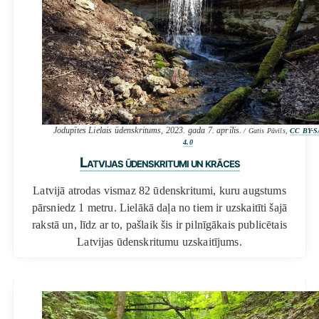
Jodupītes Lielais ūdenskritums, 2023. gada 7. aprīlis.
/ Gatis Pāvils,
CC BY-S
4.0
Latvijas ūdenskritumi un krāces
Latvijā atrodas vismaz 82 ūdenskritumi, kuru augstums
pārsniedz 1 metru. Lielākā daļa no tiem ir uzskaitīti šajā
rakstā un, līdz ar to, pašlaik šis ir pilnīgākais publicētais
Latvijas ūdenskritumu uzskaitījums.