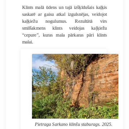
Klints malā ūdens un tajā izšķīdušais kaļķis
saskarē ar gaisu atkal izgulsnējas, veidojot
kaļķiežu nogulumus. Rezultātā virs
smilšakmens klints veidojas kaļķiežu
“cepure”, kuras mala pārkaras pāri klints
malai.
Pietraga Sarkano klinšu staburags. 2025.