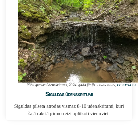
Pūču gravas ūdenskritums, 2024. gada jūnijs.
/ Gatis Pāvils,
CC BY-SA 4.0
Siguldas ūdenskritumi
Siguldas pilsētā atrodas vismaz 8-10 ūdenskritumi, kuri
šajā rakstā pirmo reizi aplūkoti vienuviet.