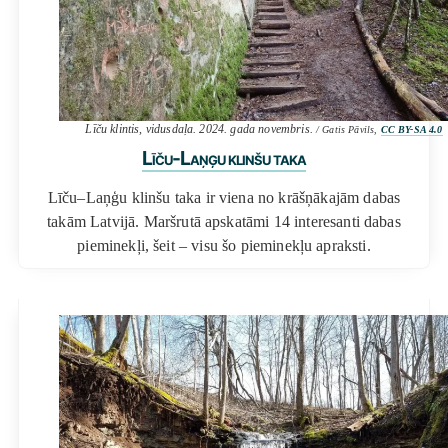
Līču klintis, vidusdaļa. 2024. gada novembris.
/ Gatis Pāvils,
CC BY-SA 4.0
Līču-Laņģu klinšu taka
Līču–Laņģu klinšu taka ir viena no krāšņākajām dabas
takām Latvijā. Maršrutā apskatāmi 14 interesanti dabas
pieminekļi, šeit – visu šo pieminekļu apraksti.