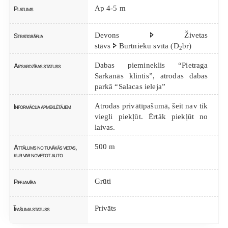
Ap 4-5 m
Platums
Devons 🢖 Živetas
Stratigrāfija
stāvs 🢖 Burtnieku svīta (D
br)
2
Dabas piemineklis “Pietraga
Aizsardzības statuss
Sarkanās klintis”, atrodas dabas
parkā “Salacas ieleja”
Atrodas privātīpašumā, šeit nav tik
Informācija apmeklētājiem
viegli piekļūt. Ērtāk piekļūt no
laivas.
500 m
Attālums no tuvākās vietas,
kur var novietot auto
Grūti
Pieejamība
Privāts
Īpašuma statuss