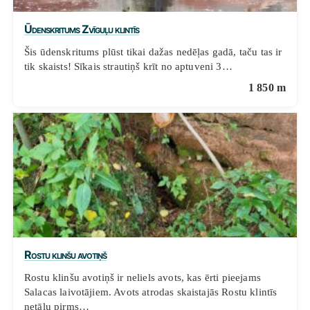
Ūdenskritums Zvīguļu klintīs
Šis ūdenskritums plūst tikai dažas nedēļas gadā, taču tas ir
tik skaists! Sīkais strautiņš krīt no aptuveni 3…
1 850 m
Rostu klinšu avotiņš
Rostu klinšu avotiņš ir neliels avots, kas ērti pieejams
Salacas laivotājiem. Avots atrodas skaistajās Rostu klintīs
netālu pirms…