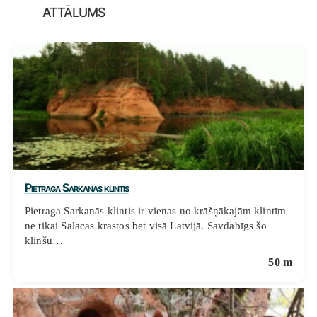
attālums
Pietraga Sarkanās klintis
Pietraga Sarkanās klintis ir vienas no krāšņākajām klintīm
ne tikai Salacas krastos bet visā Latvijā. Savdabīgs šo
klinšu…
50 m