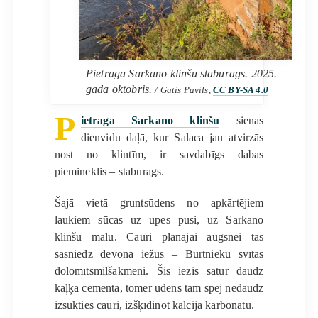
Pietraga Sarkano klinšu staburags. 2025.
gada oktobris.
/ Gatis Pāvils,
CC BY-SA 4.0
P
ietraga Sarkano klinšu
sienas
dienvidu daļā, kur Salaca jau atvirzās
nost no klintīm, ir savdabīgs dabas
piemineklis – staburags.
Šajā vietā gruntsūdens no apkārtējiem
laukiem sūcas uz upes pusi, uz Sarkano
klinšu malu. Cauri plānajai augsnei tas
sasniedz devona iežus – Burtnieku svītas
dolomītsmilšakmeni. Šis iezis satur daudz
kaļķa cementa, tomēr ūdens tam spēj nedaudz
izsūkties cauri, izšķīdinot kalcija karbonātu.