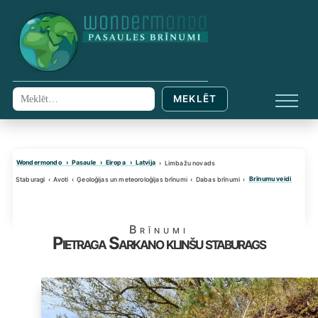
Skip
to
content
MEKLĒT
Meklēt:
IZVĒL
Wondermondo
Pasaule
Eiropa
Latvija
Limbažu novads
Brīnumu veidi
Staburagi
Avoti
Ģeoloģijas un meteoroloģijas brīnumi
Dabas brīnumi
Brīnumi
Pietraga Sarkano klinšu staburags