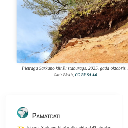
Pietraga Sarkano klinšu staburags. 2025. gada oktobris.
Gatis Pāvils,
CC BY-SA 4.0
Pamatdati
ietraga Sarkano klinšu dienvidu daļā atrodas