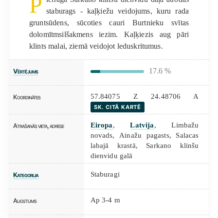
P
staburags - kaļķiežu veidojums, kuru rada
gruntsūdens, sūcoties cauri Burtnieku svītas
dolomītmsilšakmens iezim. Kaļķiezis aug pāri
klints malai, ziemā veidojot leduskritumus.
17.6 %
Vērtējums
57.84075 Z 24.48706 A
Koordinātes
SK. CITĀ KARTĒ
Eiropa
,
Latvija
, Limbažu
Atrašanās vieta, adrese
novads, Ainažu pagasts, Salacas
labajā krastā, Sarkano klinšu
dienvidu galā
Staburagi
Kategorija
Ap 3-4 m
Augstums