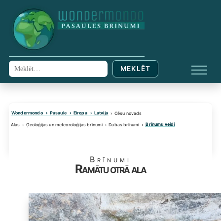
Skip
to
content
MEKLĒT
Meklēt:
IZVĒL
Wondermondo
Pasaule
Eiropa
Latvija
Cēsu novads
Brīnumu veidi
Alas
Ģeoloģijas un meteoroloģijas brīnumi
Dabas brīnumi
Brīnumi
Ramātu otrā ala