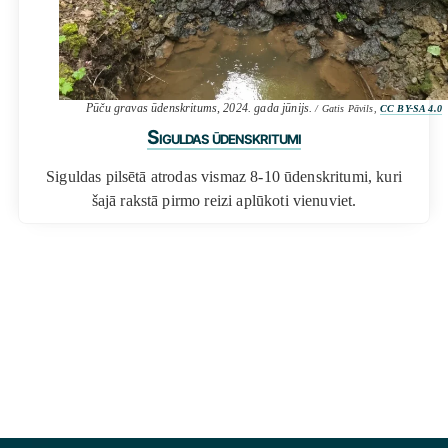
Pūču gravas ūdenskritums, 2024. gada jūnijs.
/ Gatis Pāvils,
CC BY-SA 4.0
Siguldas ūdenskritumi
Siguldas pilsētā atrodas vismaz 8-10 ūdenskritumi, kuri
šajā rakstā pirmo reizi aplūkoti vienuviet.