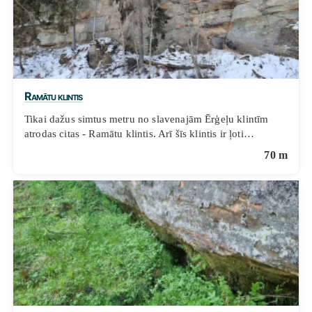
Ramātu klintis
Tikai dažus simtus metru no slavenajām Ērģeļu klintīm
atrodas citas - Ramātu klintis. Arī šīs klintis ir ļoti…
70 m