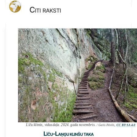
Citi raksti
Līču klintis, vidusdaļa. 2024. gada novembris.
/ Gatis Pāvils,
CC BY-SA 4.0
Līču-Laņģu klinšu taka