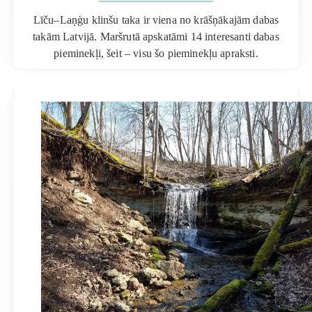
Līču–Laņģu klinšu taka ir viena no krāšņākajām dabas
takām Latvijā. Maršrutā apskatāmi 14 interesanti dabas
pieminekļi, šeit – visu šo pieminekļu apraksti.