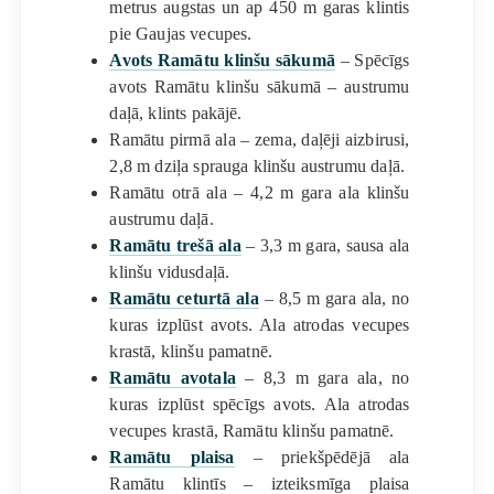
metrus augstas un ap 450 m garas klintis
pie Gaujas vecupes.
Avots Ramātu klinšu sākumā
– Spēcīgs
avots Ramātu klinšu sākumā – austrumu
daļā, klints pakājē.
Ramātu pirmā ala – zema, daļēji aizbirusi,
2,8 m dziļa sprauga klinšu austrumu daļā.
Ramātu otrā ala – 4,2 m gara ala klinšu
austrumu daļā.
Ramātu trešā ala
– 3,3 m gara, sausa ala
klinšu vidusdaļā.
Ramātu ceturtā ala
– 8,5 m gara ala, no
kuras izplūst avots. Ala atrodas vecupes
krastā, klinšu pamatnē.
Ramātu avotala
– 8,3 m gara ala, no
kuras izplūst spēcīgs avots. Ala atrodas
vecupes krastā, Ramātu klinšu pamatnē.
Ramātu plaisa
– priekšpēdējā ala
Ramātu klintīs – izteiksmīga plaisa