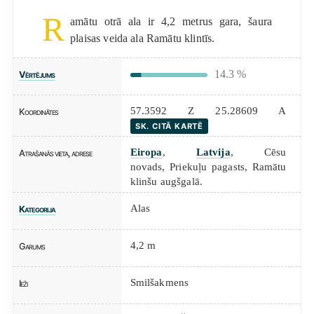
R
amātu otrā ala ir 4,2 metrus gara, šaura
plaisas veida ala Ramātu klintīs.
14.3 %
Vērtējums
57.3592 Z 25.28609 A
Koordinātes
SK. CITĀ KARTĒ
Eiropa
,
Latvija
, Cēsu
Atrašanās vieta, adrese
novads, Priekuļu pagasts, Ramātu
klinšu augšgalā.
Alas
Kategorija
4,2 m
Garums
Smilšakmens
Ieži