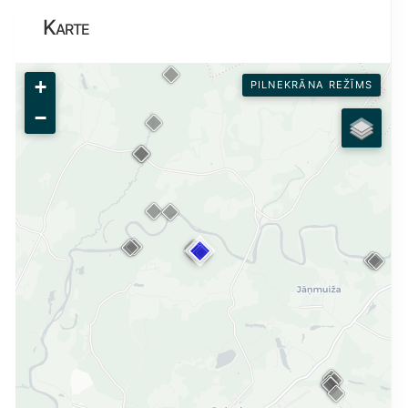
Karte
+
PILNEKRĀNA REŽĪMS
−