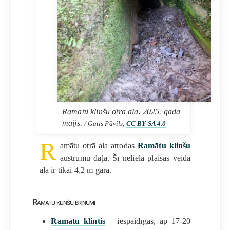
Ramātu klinšu otrā ala. 2025. gada
maijs.
/ Gatis Pāvils,
CC BY-SA 4.0
R
amātu otrā ala atrodas
Ramātu klinšu
austrumu daļā. Šī nelielā plaisas veida
ala ir tikai 4,2 m gara.
Ramātu klinšu brīnumi
Ramātu klintis
– iespaidīgas, ap 17-20