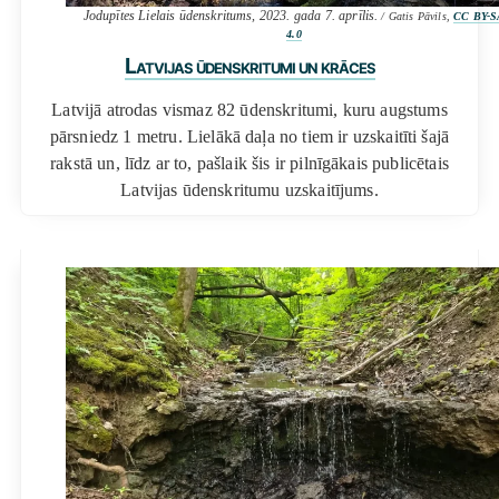
Jodupītes Lielais ūdenskritums, 2023. gada 7. aprīlis.
/ Gatis Pāvils,
CC BY-S
4.0
Latvijas ūdenskritumi un krāces
Latvijā atrodas vismaz 82 ūdenskritumi, kuru augstums
pārsniedz 1 metru. Lielākā daļa no tiem ir uzskaitīti šajā
rakstā un, līdz ar to, pašlaik šis ir pilnīgākais publicētais
Latvijas ūdenskritumu uzskaitījums.