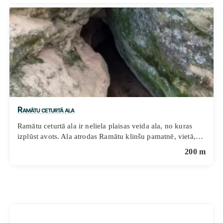
Ramātu ceturtā ala
Ramātu ceturtā ala ir neliela plaisas veida ala, no kuras
izplūst avots. Ala atrodas Ramātu klinšu pamatnē, vietā,…
200 m