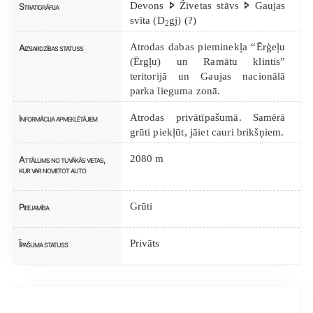
Devons 🢖 Živetas stāvs 🢖 Gaujas
Stratigrāfija
svīta (D
gj) (?)
2
Atrodas dabas pieminekļa “Ērģeļu
Aizsardzības statuss
(Ērgļu) un Ramātu klintis”
teritorijā un Gaujas nacionālā
parka lieguma zonā.
Atrodas privātīpašumā. Samērā
Informācija apmeklētājiem
grūti piekļūt, jāiet cauri brikšņiem.
2080 m
Attālums no tuvākās vietas,
kur var novietot auto
Grūti
Pieejamība
Privāts
Īpašuma statuss