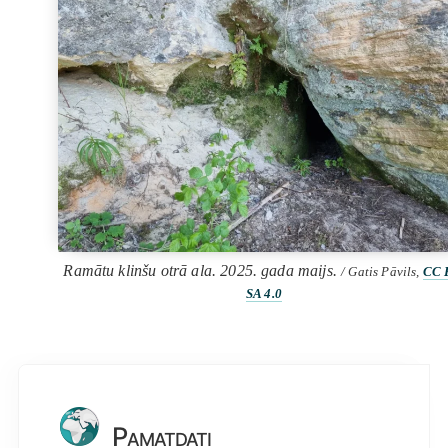
Ramātu klinšu otrā ala. 2025. gada maijs.
/ Gatis Pāvils,
CC 
SA 4.0
Pamatdati