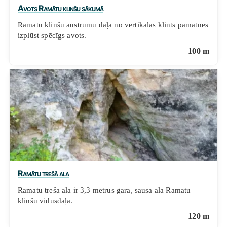
Avots Ramātu klinšu sākumā
Ramātu klinšu austrumu daļā no vertikālās klints pamatnes
izplūst spēcīgs avots.
100 m
Ramātu trešā ala
Ramātu trešā ala ir 3,3 metrus gara, sausa ala Ramātu
klinšu vidusdaļā.
120 m