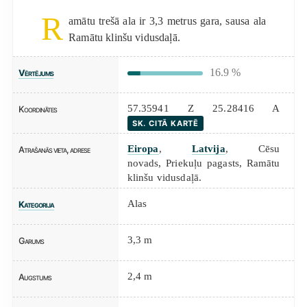
R
amātu trešā ala ir 3,3 metrus gara, sausa ala
Ramātu klinšu vidusdaļā.
16.9 %
Vērtējums
57.35941 Z 25.28416 A
Koordinātes
SK. CITĀ KARTĒ
Eiropa
,
Latvija
, Cēsu
Atrašanās vieta, adrese
novads, Priekuļu pagasts, Ramātu
klinšu vidusdaļā.
Alas
Kategorija
3,3 m
Garums
2,4 m
Augstums