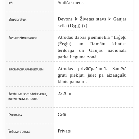
Smilšakmens
Ieži
Devons 🢖 Živetas stāvs 🢖 Gaujas
Stratigrāfija
svīta (D
gj) (?)
2
Atrodas dabas pieminekļa “Ērģeļu
Aizsardzības statuss
(Ērgļu) un Ramātu klintis”
teritorijā un Gaujas nacionālā
parka lieguma zonā.
Atrodas privātīpašumā. Samērā
Informācija apmeklētājiem
grūti piekļūt, jāiet pa aizaugušu
klints pamatni.
2220 m
Attālums no tuvākās vietas,
kur var novietot auto
Grūti
Pieejamība
Privāts
Īpašuma statuss