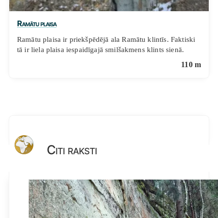
Ramātu plaisa
Ramātu plaisa ir priekšpēdējā ala Ramātu klintīs. Faktiski
tā ir liela plaisa iespaidīgajā smilšakmens klints sienā.
110 m
Citi raksti