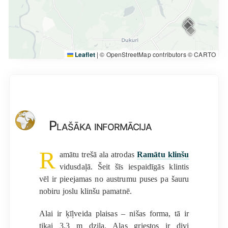
Leaflet
|
© OpenStreetMap contributors © CARTO
Plašāka informācija
R
amātu trešā ala atrodas
Ramātu klinšu
vidusdaļā. Šeit šīs iespaidīgās klintis
vēl ir pieejamas no austrumu puses pa šauru
nobiru joslu klinšu pamatnē.
Alai ir ķīļveida plaisas – nišas forma, tā ir
tikai 3,3 m dziļa. Alas griestos ir divi