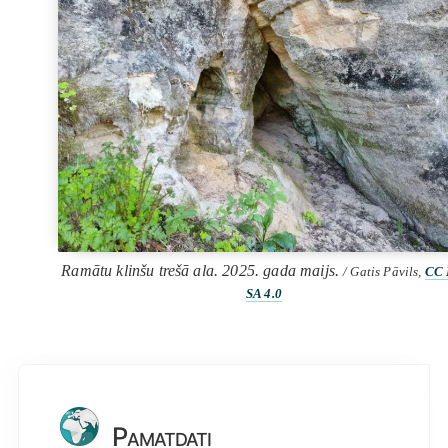
Ramātu klinšu trešā ala. 2025. gada maijs.
/ Gatis Pāvils,
CC 
SA 4.0
Pamatdati