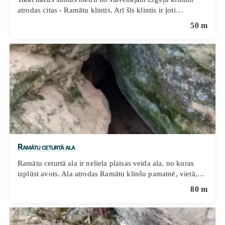
atrodas citas - Ramātu klintis. Arī šīs klintis ir ļoti…
50 m
Ramātu ceturtā ala
Ramātu ceturtā ala ir neliela plaisas veida ala, no kuras
izplūst avots. Ala atrodas Ramātu klinšu pamatnē, vietā,…
80 m