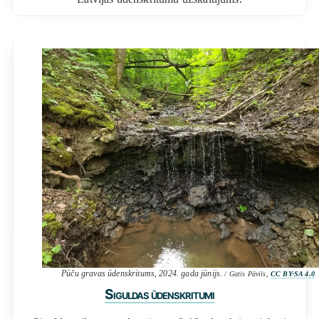
Pūču gravas ūdenskritums, 2024. gada jūnijs.
/ Gatis Pāvils,
CC BY-SA 4.0
Siguldas ūdenskritumi