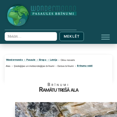
Skip
to
content
MEKLĒT
Meklēt:
IZVĒL
Wondermondo
Pasaule
Eiropa
Latvija
Cēsu novads
Brīnumu veidi
Alas
Ģeoloģijas un meteoroloģijas brīnumi
Dabas brīnumi
Brīnumi
Ramātu trešā ala