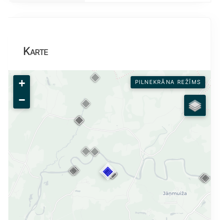
Karte
+
PILNEKRĀNA REŽĪMS
−