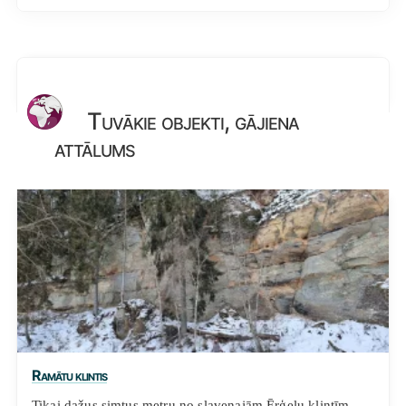
Tuvākie objekti, gājiena
attālums
Ramātu klintis
Tikai dažus simtus metru no slavenajām Ērģeļu klintīm