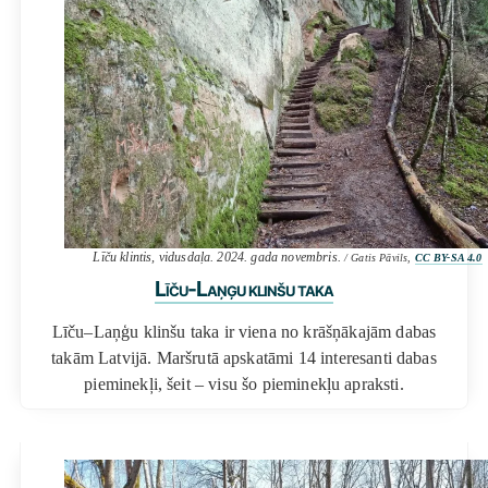
Līču klintis, vidusdaļa. 2024. gada novembris.
/ Gatis Pāvils,
CC BY-SA 4.0
Līču-Laņģu klinšu taka
Līču–Laņģu klinšu taka ir viena no krāšņākajām dabas
takām Latvijā. Maršrutā apskatāmi 14 interesanti dabas
pieminekļi, šeit – visu šo pieminekļu apraksti.