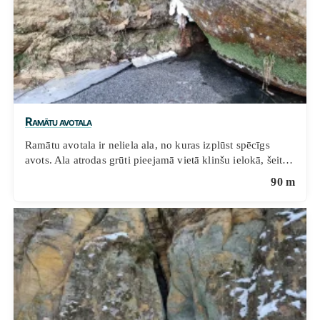
Ramātu avotala
Ramātu avotala ir neliela ala, no kuras izplūst spēcīgs
avots. Ala atrodas grūti pieejamā vietā klinšu ielokā, šeit…
90 m