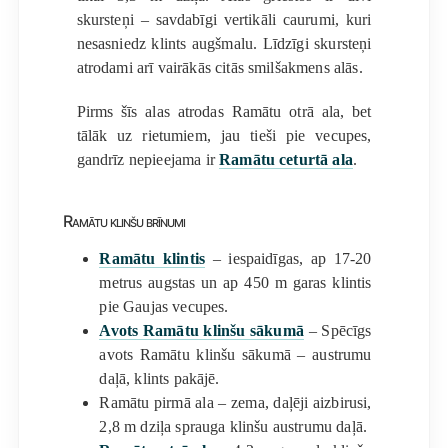
skursteņi – savdabīgi vertikāli caurumi, kuri
nesasniedz klints augšmalu. Līdzīgi skursteņi
atrodami arī vairākās citās smilšakmens alās.
Pirms šīs alas atrodas Ramātu otrā ala, bet
tālāk uz rietumiem, jau tieši pie vecupes,
gandrīz nepieejama ir
Ramātu ceturtā ala
.
Ramātu klinšu brīnumi
Ramātu klintis
– iespaidīgas, ap 17-20
metrus augstas un ap 450 m garas klintis
pie Gaujas vecupes.
Avots Ramātu klinšu sākumā
– Spēcīgs
avots Ramātu klinšu sākumā – austrumu
daļā, klints pakājē.
Ramātu pirmā ala – zema, daļēji aizbirusi,
2,8 m dziļa sprauga klinšu austrumu daļā.