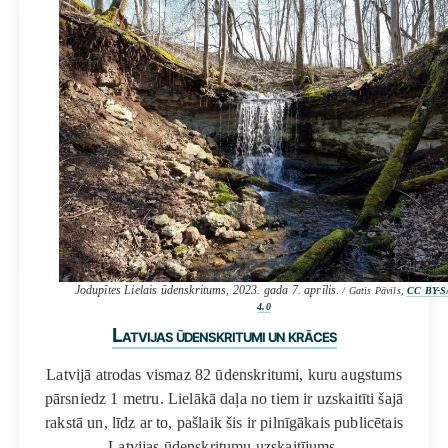
Jodupītes Lielais ūdenskritums, 2023. gada 7. aprīlis.
/ Gatis Pāvils,
CC BY-S
4.0
Latvijas ūdenskritumi un krāces
Latvijā atrodas vismaz 82 ūdenskritumi, kuru augstums
pārsniedz 1 metru. Lielākā daļa no tiem ir uzskaitīti šajā
rakstā un, līdz ar to, pašlaik šis ir pilnīgākais publicētais
Latvijas ūdenskritumu uzskaitījums.