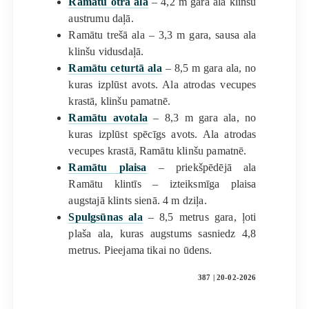
Ramātu otrā ala
– 4,2 m gara ala klinšu
austrumu daļā.
Ramātu trešā ala – 3,3 m gara, sausa ala
klinšu vidusdaļā.
Ramātu ceturtā ala
– 8,5 m gara ala, no
kuras izplūst avots. Ala atrodas vecupes
krastā, klinšu pamatnē.
Ramātu avotala
– 8,3 m gara ala, no
kuras izplūst spēcīgs avots. Ala atrodas
vecupes krastā, Ramātu klinšu pamatnē.
Ramātu plaisa
– priekšpēdējā ala
Ramātu klintīs – izteiksmīga plaisa
augstajā klints sienā. 4 m dziļa.
Spulgsūnas ala
– 8,5 metrus gara, ļoti
plaša ala, kuras augstums sasniedz 4,8
metrus. Pieejama tikai no ūdens.
387 | 20-02-2026