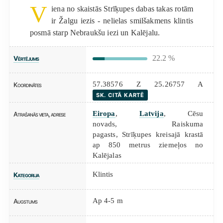
V
iena no skaistās Strīķupes dabas takas rotām
ir Žalgu iezis - nelielas smilšakmens klintis
posmā starp Nebraukšu iezi un Kalējalu.
22.2 %
Vērtējums
57.38576 Z 25.26757 A
Koordinātes
SK. CITĀ KARTĒ
Eiropa
,
Latvija
, Cēsu
Atrašanās vieta, adrese
novads, Raiskuma
pagasts, Strīķupes kreisajā krastā
ap 850 metrus ziemeļos no
Kalējalas
Klintis
Kategorija
Ap 4-5 m
Augstums