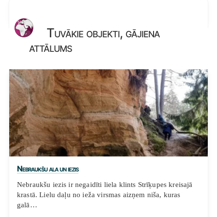
Tuvākie objekti, gājiena
attālums
Nebraukšu ala un iezis
Nebraukšu iezis ir negaidīti liela klints Strīķupes kreisajā
krastā. Lielu daļu no ieža virsmas aizņem niša, kuras
galā…