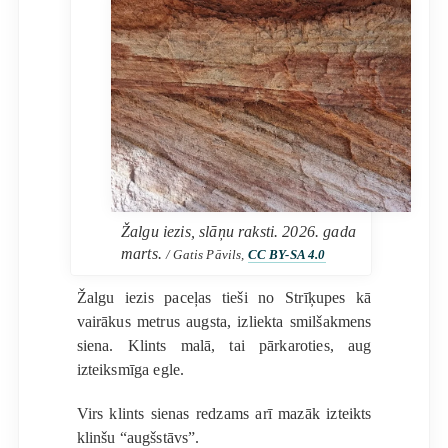
Žalgu iezis, slāņu raksti. 2026. gada
marts.
/ Gatis Pāvils,
CC BY-SA 4.0
Žalgu iezis paceļas tieši no Strīķupes kā
vairākus metrus augsta, izliekta smilšakmens
siena. Klints malā, tai pārkaroties, aug
izteiksmīga egle.
Virs klints sienas redzams arī mazāk izteikts
klinšu “augšstāvs”.