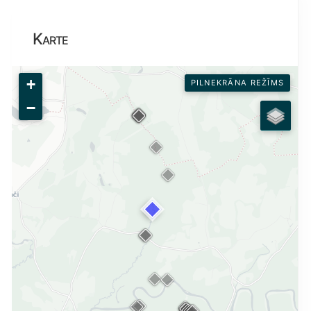
Karte
+
PILNEKRĀNA REŽĪMS
−