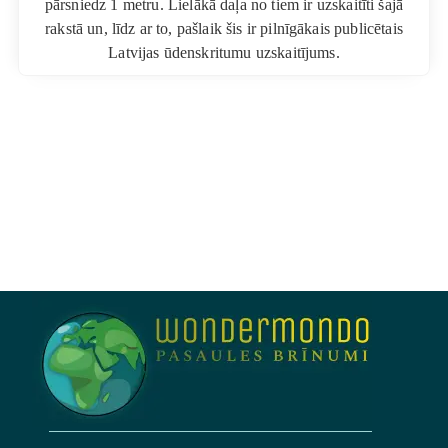
pārsniedz 1 metru. Lielākā daļa no tiem ir uzskaitīti šajā
rakstā un, līdz ar to, pašlaik šis ir pilnīgākais publicētais
Latvijas ūdenskritumu uzskaitījums.