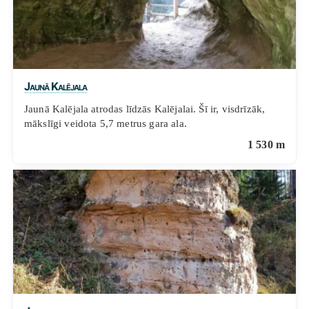
Jaunā Kalējala
Jaunā Kalējala atrodas līdzās Kalējalai. Šī ir, visdrīzāk,
mākslīgi veidota 5,7 metrus gara ala.
1 530 m