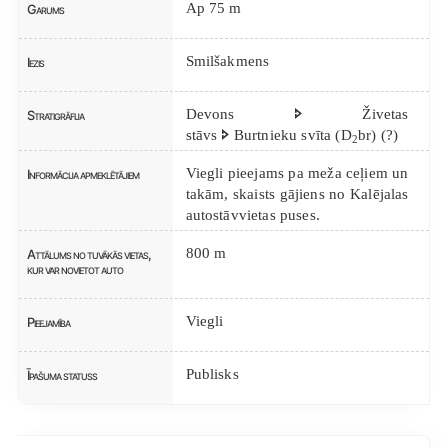
Ap 75 m
Garums
Smilšakmens
Iezis
Devons 🢖 Živetas
Stratigrāfija
stāvs 🢖 Burtnieku svīta (D
br) (?)
2
Viegli pieejams pa meža ceļiem un
Informācija apmeklētājiem
takām, skaists gājiens no Kalējalas
autostāvvietas puses.
800 m
Attālums no tuvākās vietas,
kur var novietot auto
Viegli
Pieejamība
Publisks
Īpašuma statuss