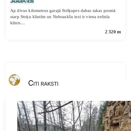
Jaunliepu iezis
Ap divus kilometrus garajā Strīķupes dabas takas posmā
starp Stoķu klintīm un Nebraukšu iezi ir viena neliela
klints…
2 320 m
Citi raksti