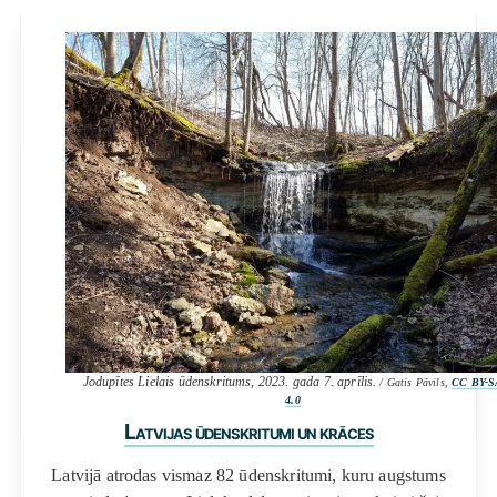
Jodupītes Lielais ūdenskritums, 2023. gada 7. aprīlis.
/ Gatis Pāvils,
CC BY-S
4.0
Latvijas ūdenskritumi un krāces
Latvijā atrodas vismaz 82 ūdenskritumi, kuru augstums