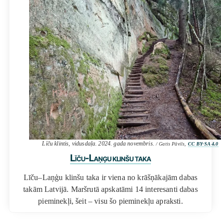
Līču klintis, vidusdaļa. 2024. gada novembris.
/ Gatis Pāvils,
CC BY-SA 4.0
Līču-Laņģu klinšu taka
Līču–Laņģu klinšu taka ir viena no krāšņākajām dabas
takām Latvijā. Maršrutā apskatāmi 14 interesanti dabas
pieminekļi, šeit – visu šo pieminekļu apraksti.