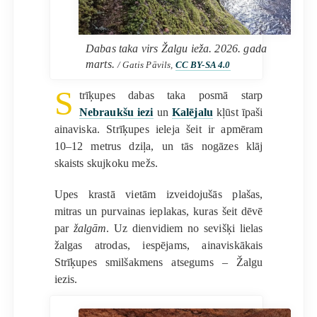
Dabas taka virs Žalgu ieža. 2026. gada
marts.
/ Gatis Pāvils,
CC BY-SA 4.0
S
trīķupes dabas taka posmā starp
Nebraukšu iezi
un
Kalējalu
kļūst īpaši
ainaviska. Strīķupes ieleja šeit ir apmēram
10–12 metrus dziļa, un tās nogāzes klāj
skaists skujkoku mežs.
Upes krastā vietām izveidojušās plašas,
mitras un purvainas ieplakas, kuras šeit dēvē
par
žalgām
. Uz dienvidiem no sevišķi lielas
žalgas atrodas, iespējams, ainaviskākais
Strīķupes smilšakmens atsegums – Žalgu
iezis.