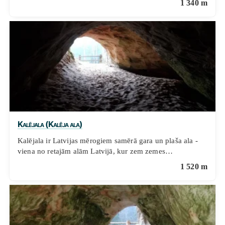
1 340 m
Kalējala (Kalēja ala)
Kalējala ir Latvijas mērogiem samērā gara un plaša ala -
viena no retajām alām Latvijā, kur zem zemes…
1 520 m