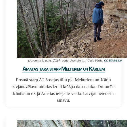
Dolomītu krauja. 2024. gada decembris.
/ Gatis Pāvils,
CC BY-SA 4.0
Amatas taka starp Melturiem un Kārļiem
Posmā starp A2 šosejas tiltu pie Melturiem un Kārļu
zivjaudzētavu atrodas izcili krāšņa dabas taka. Dolomīta
klintis un dziļā Amatas ieleja te veido Latvijai neierastu
ainavu.