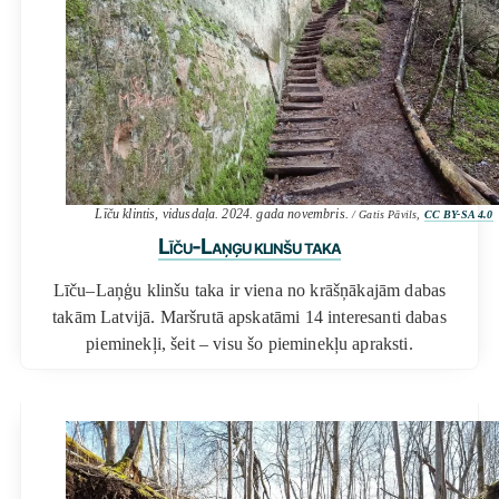
Līču klintis, vidusdaļa. 2024. gada novembris.
/ Gatis Pāvils,
CC BY-SA 4.0
Līču-Laņģu klinšu taka
Līču–Laņģu klinšu taka ir viena no krāšņākajām dabas
takām Latvijā. Maršrutā apskatāmi 14 interesanti dabas
pieminekļi, šeit – visu šo pieminekļu apraksti.