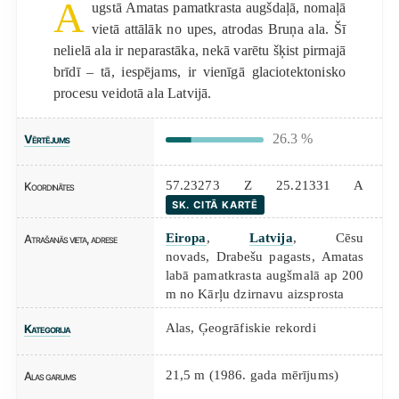
A
ugstā Amatas pamatkrasta augšdaļā, nomaļā
vietā attālāk no upes, atrodas Bruņa ala. Šī
nelielā ala ir neparastāka, nekā varētu šķist pirmajā
brīdī – tā, iespējams, ir vienīgā glaciotektonisko
procesu veidotā ala Latvijā.
26.3 %
Vērtējums
57.23273 Z 25.21331 A
Koordinātes
SK. CITĀ KARTĒ
Eiropa
,
Latvija
, Cēsu
Atrašanās vieta, adrese
novads, Drabešu pagasts, Amatas
labā pamatkrasta augšmalā ap 200
m no Kārļu dzirnavu aizsprosta
Alas
,
Ģeogrāfiskie rekordi
Kategorija
21,5 m (1986. gada mērījums)
Alas garums