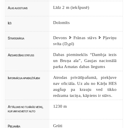
Līdz 2 m (iekšpusē)
Alas augstums
Dolomīts
Ieži
Devons 🢖 Frānas stāvs 🢖 Pļaviņu
Stratigrāfija
svīta (D
pl)
3
Dabas piemineklis “Dambja iezis
Aizsardzības statuss
un Bruņa ala”, Gaujas nacionālā
parka Amatas dabas liegums
Atrodas privātīpašumā, piekļuve
Informācija apmeklētājiem
nav oficiāla. Uz alu no Kārļu HES
augšup pa krauju ved tikko
redzama taciņa, kāpiens ir stāvs.
1230 m
Attālums no tuvākās vietas,
kur var novietot auto
Grūti
Pieejamība