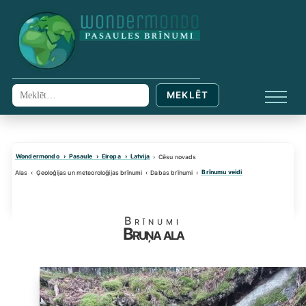
Skip
to
content
MEKLĒT
Meklēt:
IZVĒL
Wondermondo
Pasaule
Eiropa
Latvija
Cēsu novads
Brīnumu veidi
Alas
Ģeoloģijas un meteoroloģijas brīnumi
Dabas brīnumi
Brīnumi
Bruņa ala