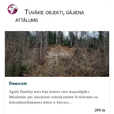
Tuvākie objekti, gājiena
attālums
Dambja iezis
Agrāk Dambja iezis bija krietni vien iespaidīgāks.
Mūsdienās pēc daudziem nobrukumiem šī dolomīta un
dolomītsmilšakmens klints ir kļuvusi…
200 m