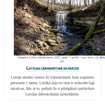
Jodupītes Lielais ūdenskritums, 2023. gada 7. aprīlis.
/ Gatis Pāvils,
CC BY-S
4.0
Latvijas ūdenskritumi un krāces
Latvijā atrodas vismaz 82 ūdenskritumi, kuru augstums
pārsniedz 1 metru. Lielākā daļa no tiem ir uzskaitīti šajā
rakstā un, līdz ar to, pašlaik šis ir pilnīgākais publicētais
Latvijas ūdenskritumu uzskaitījums.