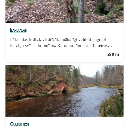
Iļāku alas
Iļāku alas ir divi, visdrīzāk, mākslīgi veidoti pagrabi
Pļaviņu svītas dolomītos. Katra no tām ir ap 3 metrus…
590 m
Gulbju iezis