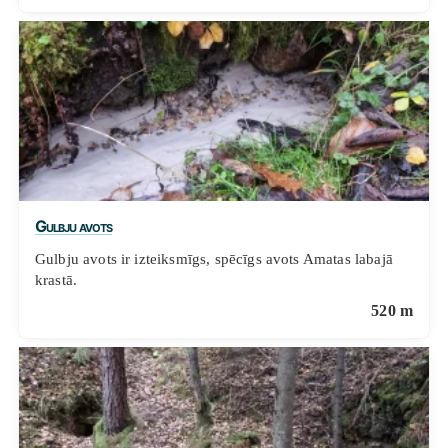
Gulbju avots
Gulbju avots ir izteiksmīgs, spēcīgs avots Amatas labajā
krastā.
520 m