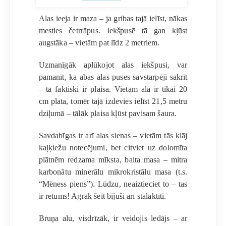
Alas ieeja ir maza – ja gribas tajā ielīst, nākas
mesties četrrāpus. Iekšpusē tā gan kļūst
augstāka – vietām pat līdz 2 metriem.
Uzmanīgāk aplūkojot alas iekšpusi, var
pamanīt, ka abas alas puses savstarpēji sakrīt
– tā faktiski ir plaisa. Vietām ala ir tikai 20
cm plata, tomēr tajā izdevies ielīst 21,5 metru
dziļumā – tālāk plaisa kļūst pavisam šaura.
Savdabīgas ir arī alas sienas – vietām tās klāj
kaļķiežu notecējumi, bet citviet uz dolomīta
plātnēm redzama mīksta, balta masa – mitra
karbonātu minerālu mikrokristālu masa (t.s.
“Mēness piens”). Lūdzu, neaiztieciet to – tas
ir retums! Agrāk šeit bijuši arī stalaktīti.
Bruņa alu, visdrīzāk, ir veidojis ledājs – ar