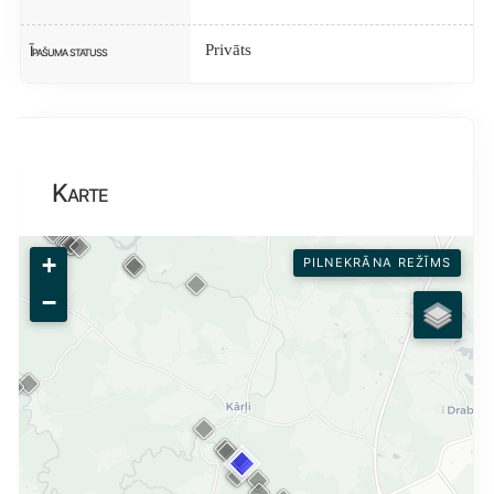
Privāts
Īpašuma statuss
Karte
+
PILNEKRĀNA REŽĪMS
−