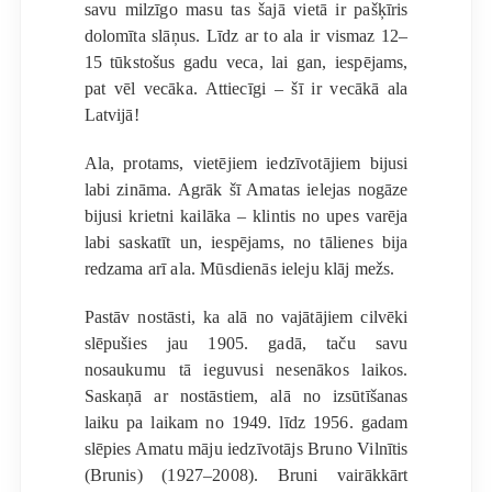
savu milzīgo masu tas šajā vietā ir pašķīris
dolomīta slāņus. Līdz ar to ala ir vismaz 12–
15 tūkstošus gadu veca, lai gan, iespējams,
pat vēl vecāka. Attiecīgi – šī ir vecākā ala
Latvijā!
Ala, protams, vietējiem iedzīvotājiem bijusi
labi zināma. Agrāk šī Amatas ielejas nogāze
bijusi krietni kailāka – klintis no upes varēja
labi saskatīt un, iespējams, no tālienes bija
redzama arī ala. Mūsdienās ieleju klāj mežs.
Pastāv nostāsti, ka alā no vajātājiem cilvēki
slēpušies jau 1905. gadā, taču savu
nosaukumu tā ieguvusi nesenākos laikos.
Saskaņā ar nostāstiem, alā no izsūtīšanas
laiku pa laikam no 1949. līdz 1956. gadam
slēpies Amatu māju iedzīvotājs Bruno Vilnītis
(Brunis) (1927–2008). Bruni vairākkārt