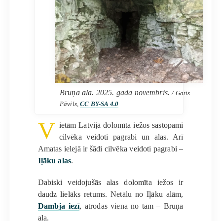
Bruņa ala. 2025. gada novembris.
/ Gatis
Pāvils,
CC BY-SA 4.0
V
ietām Latvijā dolomīta iežos sastopami
cilvēka veidoti pagrabi un alas. Arī
Amatas ielejā ir šādi cilvēka veidoti pagrabi –
Iļāku alas
.
Dabiski veidojušās alas dolomīta iežos ir
daudz lielāks retums. Netālu no Iļāku alām,
Dambja iezī
, atrodas viena no tām – Bruņa
ala.