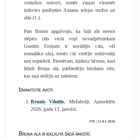
centušies notvert, tomēr viņam vienmēr
izdevies paslēpties Amatas ielejas mežos un
alās (1.).
Pats Brunis apgalvojis, ka šajā alā neesot
slēpies (tās vietā viņš novadpētniekam
Guntim Eniņam ir norādījis citu, vēl
nomaļāku alu), tomēr citi vietējie iedzīvotāji
tam nepiekrīt. Piemēram, kādreiz bērnus, kuri
līduši Bruņa alā, pārbiedējis bārdains vīrs,
kas tajā sēdējis uz salmiem.
Izmantotie avoti
Brunis Vilnītis
, Mežabrāļi. Apmeklēts
2026. gada 13. janvārī.
378 | 13-01-2026
Bruņa ala ir iekļauta šādā rakstā: