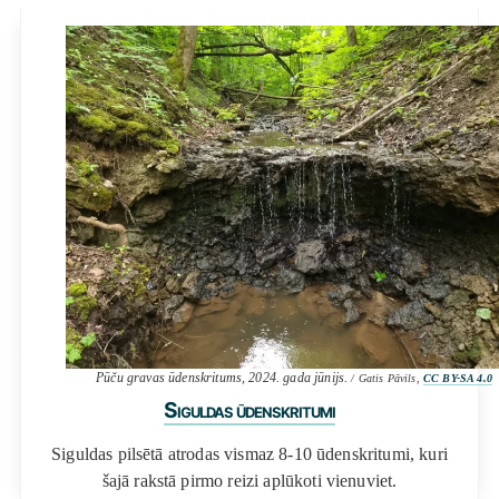
Pūču gravas ūdenskritums, 2024. gada jūnijs.
/ Gatis Pāvils,
CC BY-SA 4.0
Siguldas ūdenskritumi
Siguldas pilsētā atrodas vismaz 8-10 ūdenskritumi, kuri
šajā rakstā pirmo reizi aplūkoti vienuviet.