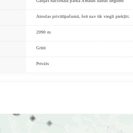
Gaujas nacionālā parka Amatas dabas liegums
Atrodas privātīpašumā, šeit nav tik viegli piekļūt.
2090 m
Grūti
Privāts