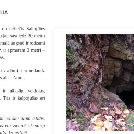
ija
un nelielās Saltupītes
a jau sasniedz 30 metru
šmalā augsnē ir redzami
em ir apmēram 3 metri –
as.
s uz alām) ir ar nedaudz
s ala – šaura.
 ir mākslīgi veidotas,
. Tās ir kalpojušas arī
nā no šīm alām ielīdis.
s var ziemot sikspārņi
ašs, ko redzēt!