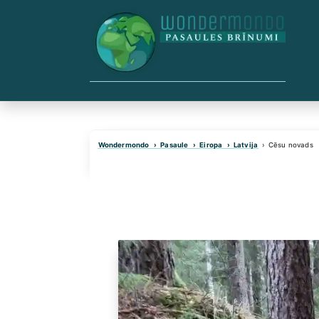
Skip
to
content
Wondermondo
Pasaule
Eiropa
Latvija
Cēsu novads