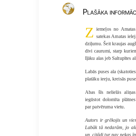
Plašāka informāc
Z
iemeļos no Amatas 
satekas Amatas ielej
dziļumu. Šeit kraujas aug
divi caurumi, starp kuri
Iļāku alas jeb Saltupītes al
Labās puses ala (skatotie
platāku ieeju, kreisās puse
Abas šīs nelielās aliņas
iegūstot dolomīta plātnes
par patvēruma vietu.
Autors ir grēkojis un vie
Labāk tā nedarām, jo alā
un, citādi tur nav nekas īp