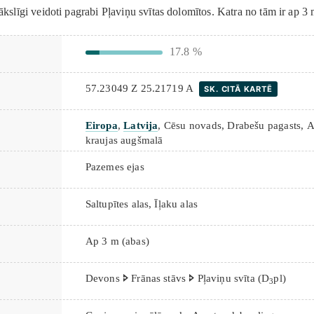
mākslīgi veidoti pagrabi Pļaviņu svītas dolomītos. Katra no tām ir ap 3 
17.8 %
57.23049 Z 25.21719 A
SK. CITĀ KARTĒ
Eiropa
,
Latvija
, Cēsu novads, Drabešu pagasts, Am
kraujas augšmalā
Pazemes ejas
Saltupītes alas, Īļaku alas
Ap 3 m (abas)
Devons 🢖 Frānas stāvs 🢖 Pļaviņu svīta (D
pl)
3