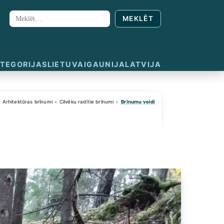
MEKLĒT
Meklēt:
TEGORIJAS
LIETUVA
IGAUNIJA
LATVIJA
Arhitektūras brīnumi
Cilvēku radītie brīnumi
Brīnumu veidi