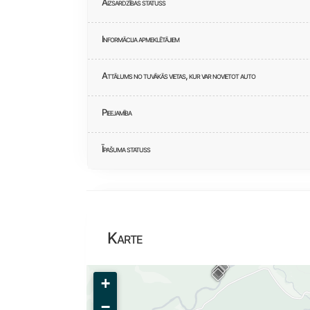
Aizsardzības statuss
Informācija apmeklētājiem
Attālums no tuvākās vietas, kur var novietot auto
Pieejamība
Īpašuma statuss
Karte
+
−