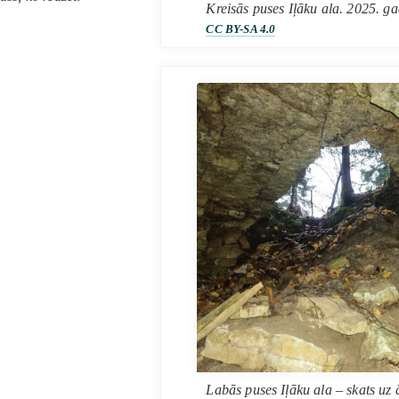
Kreisās puses Iļāku ala. 2025. 
CC BY-SA 4.0
Labās puses Iļāku ala – skats uz