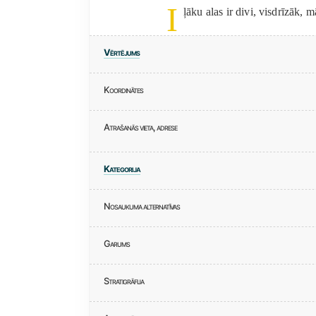
I
ļāku alas ir divi, visdrīzāk, 
Vērtējums
Koordinātes
Atrašanās vieta, adrese
Kategorija
Nosaukuma alternatīvas
Garums
Stratigrāfija