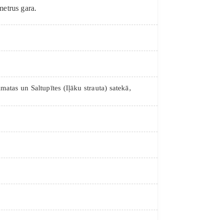
metrus gara.
atas un Saltupītes (Iļāku strauta) satekā,