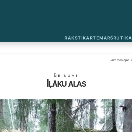
RAKSTI
KARTE
MARŠRUTI
KA
Pazemes ejas
Brīnumi
Iļāku alas