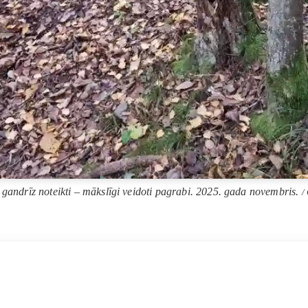
: gandrīz noteikti – mākslīgi veidoti pagrabi. 2025. gada novembris.
/