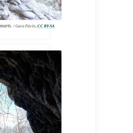
 marts.
/ Gatis Pāvils,
CC BY-SA