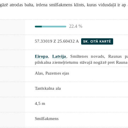
gāzē atrodas balta, irdena smilšakmens klints, kuras vidusdaļā ir ap
22.4 %
57.33019 Z 25.60432 A
SK. CITĀ KARTĒ
Eiropa
,
Latvija
, Smiltenes novads, Raunas pa
pilskalna ziemeļrietumu stāvajā nogāzē pret Rauna
Alas
,
Pazemes ejas
Tanīskalna ala
4,5 m
Smilšakmens