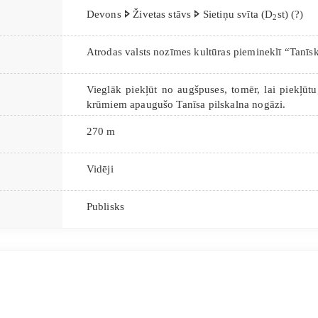
Devons 🢖 Živetas stāvs 🢖 Sietiņu svīta (D
st) (?)
2
Atrodas valsts nozīmes kultūras piemineklī “Tanīsk
Vieglāk piekļūt no augšpuses, tomēr, lai piekļūtu,
krūmiem apaugušo Tanīsa pilskalna nogāzi.
270 m
Vidēji
Publisks