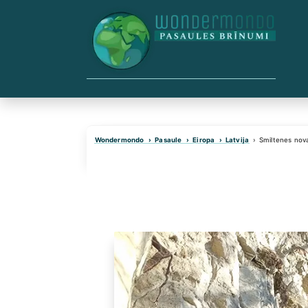
Skip
to
content
Wondermondo
Pasaule
Eiropa
Latvija
Smiltenes nov