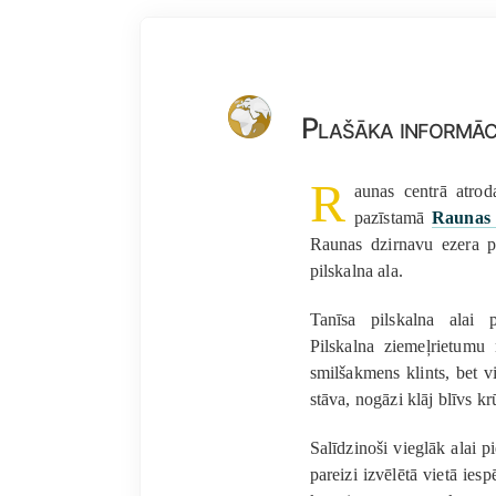
Plašāka informāc
R
aunas centrā atrod
pazīstamā
Raunas 
Raunas dzirnavu ezera pr
pilskalna ala.
Tanīsa pilskalna alai p
Pilskalna ziemeļrietumu 
smilšakmens klints, bet vi
stāva, nogāzi klāj blīvs k
Salīdzinoši vieglāk alai p
pareizi izvēlētā vietā ies