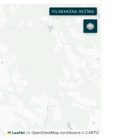
PILNEKRĀNA REŽĪMS
Leaflet
|
© OpenStreetMap contributors © CARTO