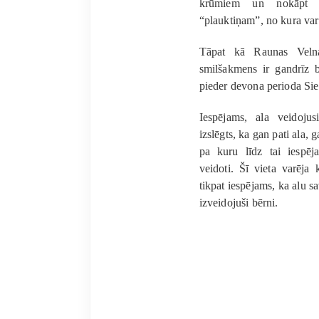
krūmiem un nokāpt lī
“plauktiņam”, no kura var 
Tāpat kā Raunas Velnal
smilšakmens ir gandrīz b
pieder devona perioda Siet
Iespējams, ala veidojus
izslēgts, ka gan pati ala, 
pa kuru līdz tai iespēj
veidoti. Šī vieta varēja 
tikpat iespējams, ka alu s
izveidojuši bērni.