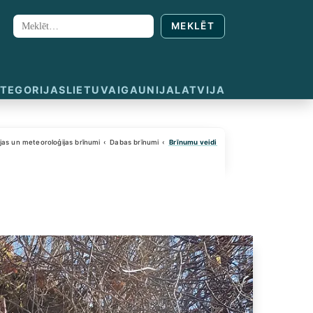
MEKLĒT
Meklēt:
TEGORIJAS
LIETUVA
IGAUNIJA
LATVIJA
jas un meteoroloģijas brīnumi
Dabas brīnumi
Brīnumu veidi