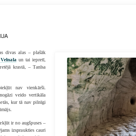
ija
as divas alas – plašāk
Velnala
un tai iepretī,
etējā krastā, – Tanīsa
iekļūt nav vienkārši.
nogāzi veido vertikāla
etās, kur tā nav pilnīgi
rūmājs.
iekļūt ir no augšpuses –
pējams izspraukties cauri