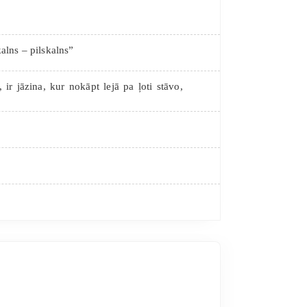
alns – pilskalns”
 ir jāzina, kur nokāpt lejā pa ļoti stāvo,