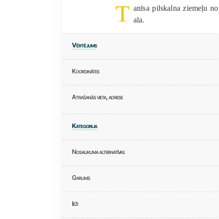
T
anīsa pilskalna ziemeļu no
ala.
Vērtējums
Koordinātes
Atrašanās vieta, adrese
Kategorija
Nosaukuma alternatīvas
Garums
Ieži