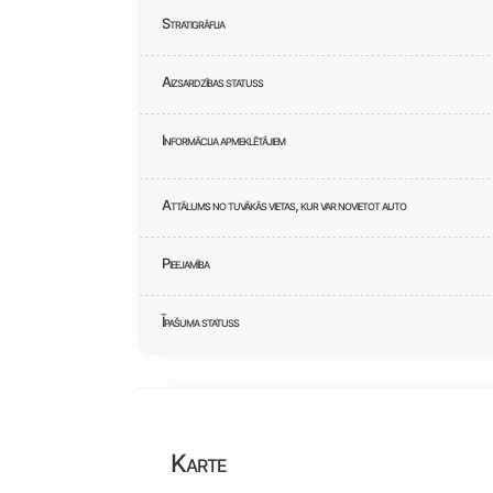
Stratigrāfija
Aizsardzības statuss
Informācija apmeklētājiem
Attālums no tuvākās vietas, kur var novietot auto
Pieejamība
Īpašuma statuss
Karte